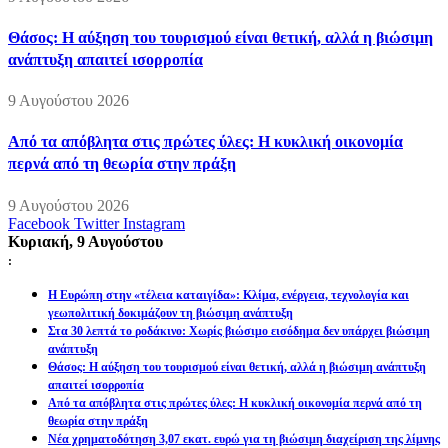
Θάσος: Η αύξηση του τουρισμού είναι θετική, αλλά η βιώσιμη
ανάπτυξη απαιτεί ισορροπία
9 Αυγούστου 2026
Από τα απόβλητα στις πρώτες ύλες: Η κυκλική οικονομία
περνά από τη θεωρία στην πράξη
9 Αυγούστου 2026
Facebook
Twitter
Instagram
Κυριακή, 9 Αυγούστου
:
Η Ευρώπη στην «τέλεια καταιγίδα»: Κλίμα, ενέργεια, τεχνολογία και
γεωπολιτική δοκιμάζουν τη βιώσιμη ανάπτυξη
Στα 30 λεπτά το ροδάκινο: Χωρίς βιώσιμο εισόδημα δεν υπάρχει βιώσιμη
ανάπτυξη
Θάσος: Η αύξηση του τουρισμού είναι θετική, αλλά η βιώσιμη ανάπτυξη
απαιτεί ισορροπία
Από τα απόβλητα στις πρώτες ύλες: Η κυκλική οικονομία περνά από τη
θεωρία στην πράξη
Νέα χρηματοδότηση 3,07 εκατ. ευρώ για τη βιώσιμη διαχείριση της λίμνης