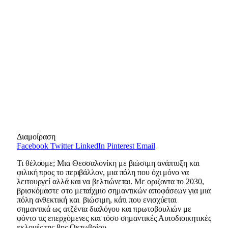
Διαμοίραση
Facebook
Twitter
LinkedIn
Pinterest
Email
Τι θέλουμε; Μια Θεσσαλονίκη με βιώσιμη ανάπτυξη και
φιλική προς το περιβάλλον, μια πόλη που όχι μόνο να
λειτουργεί αλλά και να βελτιώνεται. Με οριζοντα το 2030,
βρισκόμαστε στο μεταίχμιο σημαντικών αποφάσεων για μια
πόλη ανθεκτική και βιώσιμη, κάτι που ενισχύεται
σημαντικά ως ατζέντα διαλόγου και πρωτοβουλιών με
φόντο τις επερχόμενες και τόσο σημαντικές Αυτοδιοικητικές
εκλογές της 8ης Οκτωβρίου.