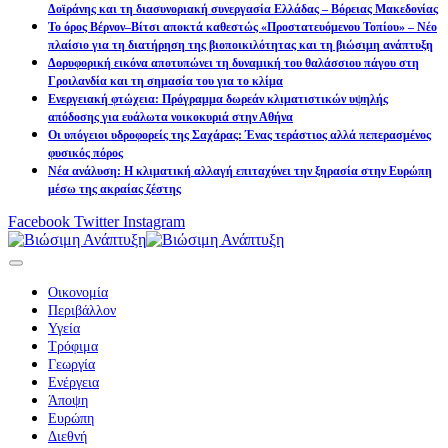
Δοϊράνης και τη διασυνοριακή συνεργασία Ελλάδας – Βόρειας Μακεδονίας
Το όρος Βέρνον–Βίτσι αποκτά καθεστώς «Προστατευόμενου Τοπίου» – Νέο
πλαίσιο για τη διατήρηση της βιοποικιλότητας και τη βιώσιμη ανάπτυξη
Δορυφορική εικόνα αποτυπώνει τη δυναμική του θαλάσσιου πάγου στη
Γροιλανδία και τη σημασία του για το κλίμα
Ενεργειακή φτώχεια: Πρόγραμμα δωρεάν κλιματιστικών υψηλής
απόδοσης για ευάλωτα νοικοκυριά στην Αθήνα
Οι υπόγειοι υδροφορείς της Σαχάρας: Ένας τεράστιος αλλά πεπερασμένος
φυσικός πόρος
Νέα ανάλυση: Η κλιματική αλλαγή επιταχύνει την ξηρασία στην Ευρώπη
μέσω της ακραίας ζέστης
Facebook
Twitter
Instagram
Οικονομία
Περιβάλλον
Υγεία
Τρόφιμα
Γεωργία
Ενέργεια
Άποψη
Ευρώπη
Διεθνή