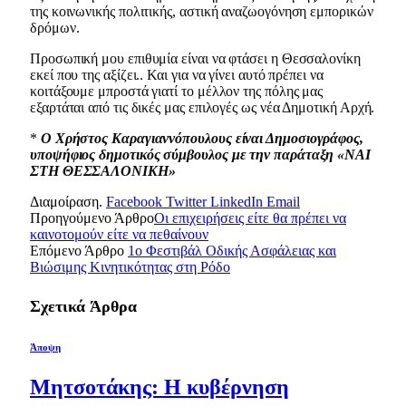
της κοινωνικής πολιτικής, αστική αναζωογόνηση εμπορικών
δρόμων.
Προσωπική μου επιθυμία είναι να φτάσει η Θεσσαλονίκη
εκεί που της αξίζει.. Και για να γίνει αυτό πρέπει να
κοιτάξουμε μπροστά γιατί το μέλλον της πόλης μας
εξαρτάται από τις δικές μας επιλογές ως νέα Δημοτική Αρχή.
*
Ο Χρήστος Καραγιαννόπουλους είναι Δημοσιογράφος,
υποψήφιος δημοτικός σύμβουλος με την παράταξη «ΝΑΙ
ΣΤΗ ΘΕΣΣΑΛΟΝΙΚΗ»
Διαμοίραση.
Facebook
Twitter
LinkedIn
Email
Προηγούμενο Άρθρο
Οι επιχειρήσεις είτε θα πρέπει να
καινοτομούν είτε να πεθαίνουν
Επόμενο Άρθρο
1ο Φεστιβάλ Οδικής Ασφάλειας και
Βιώσιμης Κινητικότητας στη Ρόδο
Σχετικά
Άρθρα
Άποψη
Μητσοτάκης: Η κυβέρνηση