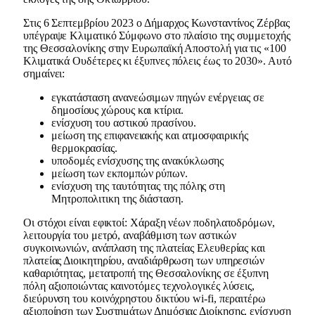
Στις 6 Σεπτεμβρίου 2023 ο Δήμαρχος Κωνσταντίνος Ζέρβας
υπέγραψε Κλιματικό Σύμφωνο στο πλαίσιο της συμμετοχής
της Θεσσαλονίκης στην Ευρωπαϊκή Αποστολή για τις «100
Κλιματικά Ουδέτερες κι έξυπνες πόλεις έως το 2030». Αυτό
σημαίνει:
εγκατάσταση ανανεώσιμων πηγών ενέργειας σε
δημοσίους χώρους και κτίρια.
ενίσχυση του αστικού πρασίνου.
μείωση της επιφανειακής και ατμοσφαιρικής
θερμοκρασίας.
υποδομές ενίσχυσης της ανακύκλωσης
μείωση των εκπομπών ρύπων.
ενίσχυση της ταυτότητας της πόλης στη
Μητροπολιτικη της διάσταση.
Οι στόχοι είναι εφικτοί: Χάραξη νέων ποδηλατοδρόμων,
λειτουργία του μετρό, αναβάθμιση των αστικών
συγκοινωνιών, ανάπλαση της πλατείας Ελευθερίας και
πλατείας Διοικητηρίου, αναδιάρθρωση των υπηρεσιών
καθαριότητας, μετατροπή της Θεσσαλονίκης σε έξυπνη
πόλη αξιοποιώντας καινοτόμες τεχνολογικές λύσεις,
διεύρυνση του κοινόχρηστου δικτύου wi-fi, περαιτέρω
αξιοποίηση των Συστημάτων Δημόσιας Διοίκησης, ενίσχυση