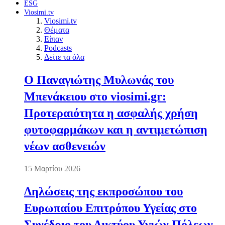
ESG
Viosimi.tv
Viosimi.tv
Θέματα
Είπαν
Podcasts
Δείτε τα όλα
Ο Παναγιώτης Μυλωνάς του
Μπενάκειου στο viosimi.gr:
Προτεραιότητα η ασφαλής χρήση
φυτοφαρμάκων και η αντιμετώπιση
νέων ασθενειών
15 Μαρτίου 2026
Δηλώσεις της εκπροσώπου του
Ευρωπαίου Επιτρόπου Υγείας στο
Συνέδριο του Δικτύου Υγιών Πόλεων