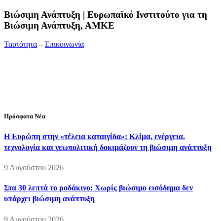
Bιώσιμη Ανάπτυξη | Ευρωπαϊκό Ινστιτούτο για τη
Βιώσιμη Ανάπτυξη, ΑΜΚΕ
Ταυτότητα
–
Επικοινωνία
Διεύθυνση:
19ης Μαΐου 52, Τ.Θ. 60256, Θέρμη, 57001
Θεσσαλονίκη
Τηλέφωνο:
2310210777
Fax:
2310210417
E-mail:
info@viosimi.gr
Πρόσφατα Νέα
Η Ευρώπη στην «τέλεια καταιγίδα»: Κλίμα, ενέργεια,
τεχνολογία και γεωπολιτική δοκιμάζουν τη βιώσιμη ανάπτυξη
9 Αυγούστου 2026
Στα 30 λεπτά το ροδάκινο: Χωρίς βιώσιμο εισόδημα δεν
υπάρχει βιώσιμη ανάπτυξη
9 Αυγούστου 2026