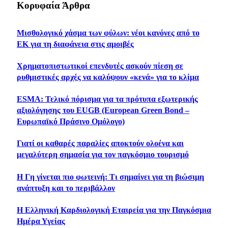
Κορυφαία Άρθρα
Μισθολογικό χάσμα των φύλων: νέοι κανόνες από το
ΕΚ για τη διαφάνεια στις αμοιβές
Χρηματοπιστωτικοί επενδυτές ασκούν πίεση σε
ρυθμιστικές αρχές να καλύψουν «κενά» για το κλίμα
ESMA: Τελικό πόρισμα για τα πρότυπα εξωτερικής
αξιολόγησης του EUGB (European Green Bond –
Ευρωπαϊκό Πράσινο Ομόλογο)
Γιατί οι καθαρές παραλίες αποκτούν ολοένα και
μεγαλύτερη σημασία για τον παγκόσμιο τουρισμό
Η Γη γίνεται πιο φωτεινή: Τι σημαίνει για τη βιώσιμη
ανάπτυξη και το περιβάλλον
Η Ελληνική Καρδιολογική Εταιρεία για την Παγκόσμια
Ημέρα Υγείας