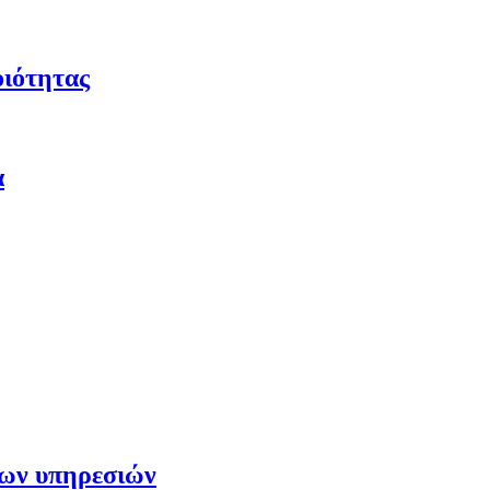
οιότητας
α
των υπηρεσιών