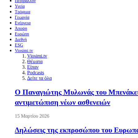
Περιβάλλον
Υγεία
Τρόφιμα
Γεωργία
Ενέργεια
Άποψη
Ευρώπη
Διεθνή
ESG
Viosimi.tv
Viosimi.tv
Θέματα
Είπαν
Podcasts
Δείτε τα όλα
Ο Παναγιώτης Μυλωνάς του Μπενάκειο
αντιμετώπιση νέων ασθενειών
15 Μαρτίου 2026
Δηλώσεις της εκπροσώπου του Ευρωπαί