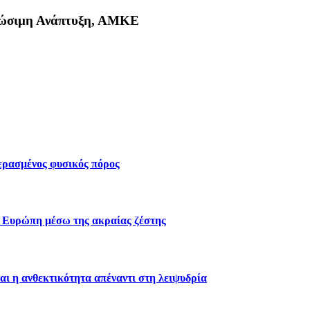
Βιώσιμη Ανάπτυξη, ΑΜΚΕ
κη
περασμένος φυσικός πόρος
ν Ευρώπη μέσω της ακραίας ζέστης
αι η ανθεκτικότητα απέναντι στη λειψυδρία