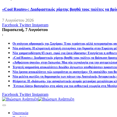
«Cool Routes»: Διαδραστικός χάρτης βοηθά τους πολίτες να βρ
7 Αυγούστου 2026
Facebook
Twitter
Instagram
Παρασκευή, 7 Αυγούστου
:
Οι υπόγειοι υδροφορείς της Σαχάρας: Ένας τεράστιος αλλά πεπερασμένος φυ
Νέα ανάλυση: Η κλιματική αλλαγή επιταχύνει την ξηρασία στην Ευρώπη μέ
Νέα χρηματοδότηση 65 εκατ. ευρώ για έργα ύδρευσης: Ενισχύεται η ανθεκτ
«Cool Routes»: Διαδραστικός χάρτης βοηθά τους πολίτες να βρίσκουν δροσε
«Ανθρώπινο ψυγείο» στην Ιαπωνία: Μια νέα τεχνολογία για την αντιμετώπι
Τεχνητή νοημοσύνη αποκαλύπτει δεκάδες άγνωστες υποθαλάσσιες ηφαιστει
Νέα έρευνα αποκαλύπτει πώς κοιμούνται οι φυσητήρες: Οι φυσαλίδες που βοη
Νέα μελέτη φωτίζει τη δημιουργία των πάγων της Ανατολικής Ανταρκτικής 
Φλόριντα: Η «διάσωση» της ασφαλιστικής αγοράς μεταφέρει μεγαλύτερο κλι
Έντεκα λύσεις βασισμένες στη φύση για πιο ανθεκτική γεωργία στη Μεσόγ
Facebook
Twitter
Instagram
Οικονομία