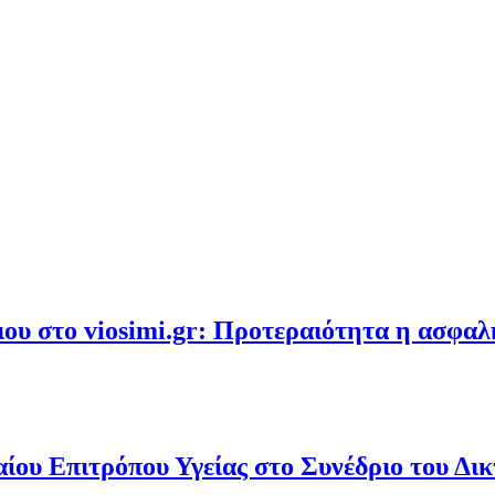
υ στο viosimi.gr: Προτεραιότητα η ασφα
ου Επιτρόπου Υγείας στο Συνέδριο του Δι