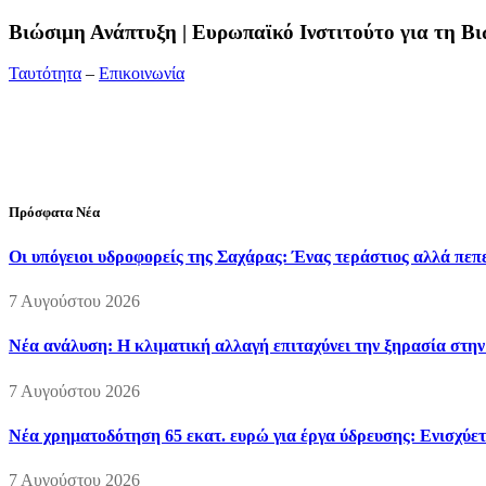
Bιώσιμη Ανάπτυξη | Ευρωπαϊκό Ινστιτούτο για τη 
Ταυτότητα
–
Επικοινωνία
Διεύθυνση:
19ης Μαΐου 52, Τ.Θ. 60256, Θέρμη, 57001 Θεσσαλονί
Τηλέφωνο:
2310210777
Fax:
2310210417
E-mail:
info@viosimi.gr
Πρόσφατα Νέα
Οι υπόγειοι υδροφορείς της Σαχάρας: Ένας τεράστιος αλλά πε
7 Αυγούστου 2026
Νέα ανάλυση: Η κλιματική αλλαγή επιταχύνει την ξηρασία στη
7 Αυγούστου 2026
Νέα χρηματοδότηση 65 εκατ. ευρώ για έργα ύδρευσης: Ενισχύετ
7 Αυγούστου 2026