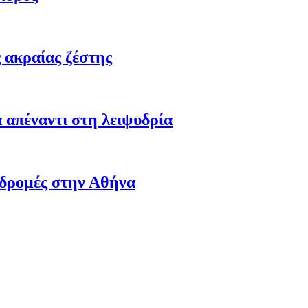
 ακραίας ζέστης
 απέναντι στη λειψυδρία
αδρομές στην Αθήνα