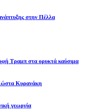
ανάπτυξης στην Πέλλα
ροφή Τραμπ στα ορυκτά καύσιμα
 Κώστα Κυρανάκη
νική γεωργία