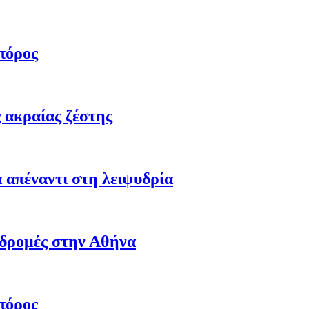
πόρος
 ακραίας ζέστης
 απέναντι στη λειψυδρία
αδρομές στην Αθήνα
πόρος