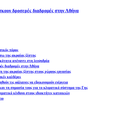
ίσκουν δροσερές διαδρομές στην Αθήνα
σικός πόρος
σω της ακραίας ζέστης
ικότητα απέναντι στη λειψυδρία
ρές διαδρομές στην Αθήνα
ση της ακραίας ζέστης στους χώρους εργασίας
ακές καλδέρες
θούν τις φάλαινες να εξοικονομούν ενέργεια
και τη σημασία τους για το κλιματικό σύστημα της Γης
ματικό κίνδυνο στους ιδιοκτήτες κατοικιών
ειο