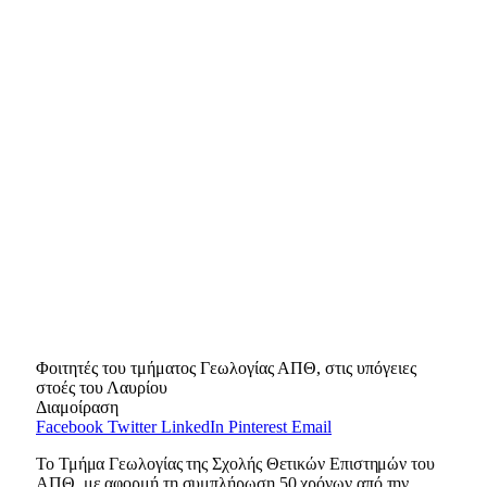
Φοιτητές του τμήματος Γεωλογίας ΑΠΘ, στις υπόγειες
στοές του Λαυρίου
Διαμοίραση
Facebook
Twitter
LinkedIn
Pinterest
Email
Το Τμήμα Γεωλογίας της Σχολής Θετικών Επιστημών του
ΑΠΘ, με αφορμή τη συμπλήρωση 50 χρόνων από την