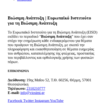
Bιώσιμη Ανάπτυξη | Ευρωπαϊκό Ινστιτούτο
για τη Βιώσιμη Ανάπτυξη
Το Ευρωπαϊκό Ινστιτούτο για τη Βιώσιμη Ανάπτυξη (EISD)
εκδίδει το περιοδικό “
Βιώσιμη Ανάπτυξη
” που έχει σαν
στόχο την ενημέρωση κάθε ενδιαφερόμενου για θέματα
που προάγουν τη Βιώσιμη Ανάπτυξη, με σκοπό την
πληροφόρηση και ευαισθητοποίηση σε θέματα ευημερίας
του ανθρώπου, καταπολέμησης της φτώχειας, προστασίας
του περιβάλλοντος και ορθολογικής χρήσης των φυσικών
πόρων.
ΕΠΙΚΟΙΝΩΝΙΑ
Διεύθυνση:
19ης Μαΐου 52, Τ.Θ. 60256, Θέρμη, 57001
Θεσσαλονίκη
Τηλέφωνο:
2310210777
E-mail:
info@viosimi.gr
Facebook
Twitter
Instagram
YouTube