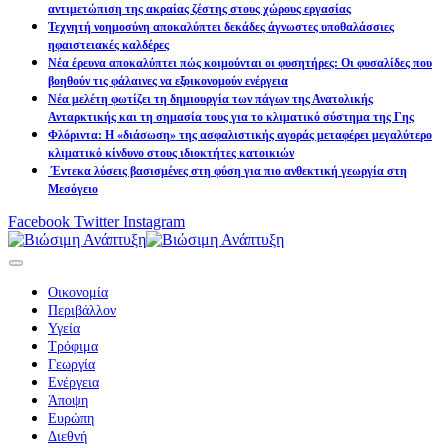
αντιμετώπιση της ακραίας ζέστης στους χώρους εργασίας
Τεχνητή νοημοσύνη αποκαλύπτει δεκάδες άγνωστες υποθαλάσσιες
ηφαιστειακές καλδέρες
Νέα έρευνα αποκαλύπτει πώς κοιμούνται οι φυσητήρες: Οι φυσαλίδες που
βοηθούν τις φάλαινες να εξοικονομούν ενέργεια
Νέα μελέτη φωτίζει τη δημιουργία των πάγων της Ανατολικής
Ανταρκτικής και τη σημασία τους για το κλιματικό σύστημα της Γης
Φλόριντα: Η «διάσωση» της ασφαλιστικής αγοράς μεταφέρει μεγαλύτερο
κλιματικό κίνδυνο στους ιδιοκτήτες κατοικιών
Έντεκα λύσεις βασισμένες στη φύση για πιο ανθεκτική γεωργία στη
Μεσόγειο
Facebook
Twitter
Instagram
Οικονομία
Περιβάλλον
Υγεία
Τρόφιμα
Γεωργία
Ενέργεια
Άποψη
Ευρώπη
Διεθνή