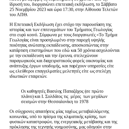
ίδρυσή του, διοργανώνει επετειακή εκδήλωση, το Σάββατο
25 Νοεμβρίου 2023 και ώρα 17:30, στην Αίθουσα Τελετών
του ΑΠΘ.
Η Επετειακή Εκδήλωση έχει στόχο την παρουσίαση της
ιστορίας και των επιτευγμάτων του Τμήματος Γεωλογίας
στο ευρύ κοινό. Σύμφωνα με τους διοργανωτές «Το Τμήμα
Γεωλογίας είναι προσηλωμένο στην παροχή υψηλής
ποιότητας ανώτατης εκπαίδευσης, αποσκοπώντας στην
κατάρτιση επιστημόνων που εδώ και 50 χρόνια ασχολούνται
με την εκπαίδευση και την έρευνα, στελεχώνουν
παραγωγικούς και διαχειριστικούς φορείς οικονομίας και
ανάπτυξης έργων υποδομής, και παρέχουν υπηρεσίες είτε
ως ελεύθεροι επαγγελματίες μελετητές είτε ως στελέχη
ιδιωτικών εταιρειών.
Οι καθηγητές Βασιλης Παπαζάχος (σε πρώτο
πλάνο) και Ι. Σολδάτος τις μέρες των μεγάλων
σεισμών στην Θεσσαλονίκη το 1978
Οι σύγχρονες απαιτήσεις μίας ταχέως μεταβαλλόμενης
κοινωνίας, υπό το πρίσμα της κλιματικής κρίσης, των
φυσικών καταστροφών, της ενεργειακής μετάβασης και της
πρόκλησης της τεχνητής νοημοσύνης, μας οδηγούν στην