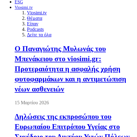
ESG
Viosimi.tv
Viosimi.tv
Θέματα
Είπαν
Podcasts
Δείτε τα όλα
Ο Παναγιώτης Μυλωνάς του
Μπενάκειου στο viosimi.gr:
Προτεραιότητα η ασφαλής χρήση
φυτοφαρμάκων και η αντιμετώπιση
νέων ασθενειών
15 Μαρτίου 2026
Δηλώσεις της εκπροσώπου του
Ευρωπαίου Επιτρόπου Υγείας στο
Συνέδριο του Δικτύου Υγιών Πόλεων