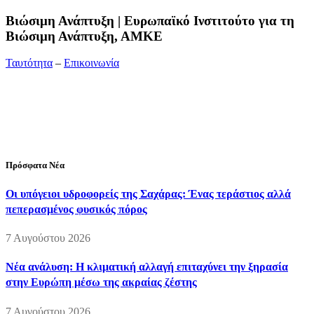
Bιώσιμη Ανάπτυξη | Ευρωπαϊκό Ινστιτούτο για τη
Βιώσιμη Ανάπτυξη, ΑΜΚΕ
Ταυτότητα
–
Επικοινωνία
Διεύθυνση:
19ης Μαΐου 52, Τ.Θ. 60256, Θέρμη, 57001
Θεσσαλονίκη
Τηλέφωνο:
2310210777
Fax:
2310210417
E-mail:
info@viosimi.gr
Πρόσφατα Νέα
Οι υπόγειοι υδροφορείς της Σαχάρας: Ένας τεράστιος αλλά
πεπερασμένος φυσικός πόρος
7 Αυγούστου 2026
Νέα ανάλυση: Η κλιματική αλλαγή επιταχύνει την ξηρασία
στην Ευρώπη μέσω της ακραίας ζέστης
7 Αυγούστου 2026