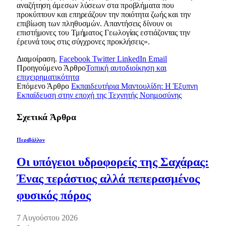
αναζήτηση άμεσων λύσεων στα προβλήματα που
προκύπτουν και επηρεάζουν την ποιότητα ζωής και την
επιβίωση των πληθυσμών. Απαντήσεις δίνουν οι
επιστήμονες του Τμήματος Γεωλογίας εστιάζοντας την
έρευνά τους στις σύγχρονες προκλήσεις».
Διαμοίραση.
Facebook
Twitter
LinkedIn
Email
Προηγούμενο Άρθρο
Τοπική αυτοδιοίκηση και
επιχειρηματικότητα
Επόμενο Άρθρο
Εκπαιδευτήρια Μαντουλίδη: Η Έξυπνη
Εκπαίδευση στην εποχή της Τεχνητής Νοημοσύνης
Σχετικά
Άρθρα
Περιβάλλον
Οι υπόγειοι υδροφορείς της Σαχάρας:
Ένας τεράστιος αλλά πεπερασμένος
φυσικός πόρος
7 Αυγούστου 2026