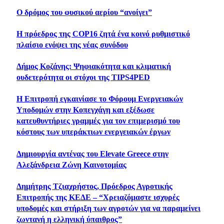
Ο δρόμος του φυσικού αερίου “ανοίγει”
Η πρόεδρος της COP16 ζητά ένα κοινό ρυθμιστικό
πλαίσιο ενόψει της νέας συνόδου
Δήμος Κοζάνης: Ψηφιακότητα και κλιματική
ουδετερότητα οι στόχοι της TIPS4PED
Η Επιτροπή εγκαινίασε το Φόρουμ Ενεργειακών
Υποδομών στην Κοπεγχάγη και εξέδωσε
κατευθυντήριες γραμμές για τον επιμερισμό του
κόστους των υπεράκτιων ενεργειακών έργων
Δημιουργία αντένας του Elevate Greece στην
Αλεξάνδρεια Ζώνη Καινοτομίας
Δημήτρης Τζιαχρήστος, Πρόεδρος Αγροτικής
Επιτροπής της ΚΕΔΕ – “Χρειαζόμαστε ισχυρές
υποδομές και στήριξη των αγροτών για να παραμείνει
ζωντανή η ελληνική ύπαιθρος”