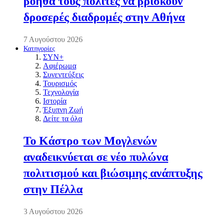
βοηθά τους πολίτες να βρίσκουν
δροσερές διαδρομές στην Αθήνα
7 Αυγούστου 2026
Κατηγορίες
ΣΥΝ+
Αφιέρωμα
Συνεντεύξεις
Τουρισμός
Τεχνολογία
Ιστορία
Έξυπνη Ζωή
Δείτε τα όλα
Το Κάστρο των Μογλενών
αναδεικνύεται σε νέο πυλώνα
πολιτισμού και βιώσιμης ανάπτυξης
στην Πέλλα
3 Αυγούστου 2026