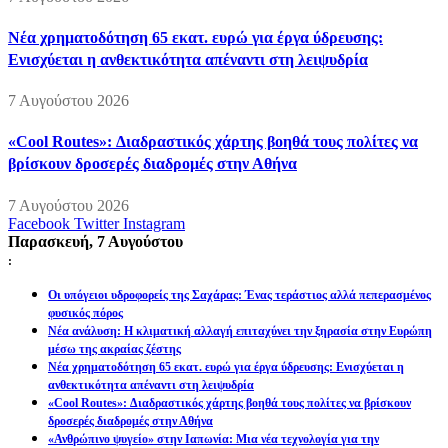
Νέα χρηματοδότηση 65 εκατ. ευρώ για έργα ύδρευσης:
Ενισχύεται η ανθεκτικότητα απέναντι στη λειψυδρία
7 Αυγούστου 2026
«Cool Routes»: Διαδραστικός χάρτης βοηθά τους πολίτες να
βρίσκουν δροσερές διαδρομές στην Αθήνα
7 Αυγούστου 2026
Facebook
Twitter
Instagram
Παρασκευή, 7 Αυγούστου
:
Οι υπόγειοι υδροφορείς της Σαχάρας: Ένας τεράστιος αλλά πεπερασμένος
φυσικός πόρος
Νέα ανάλυση: Η κλιματική αλλαγή επιταχύνει την ξηρασία στην Ευρώπη
μέσω της ακραίας ζέστης
Νέα χρηματοδότηση 65 εκατ. ευρώ για έργα ύδρευσης: Ενισχύεται η
ανθεκτικότητα απέναντι στη λειψυδρία
«Cool Routes»: Διαδραστικός χάρτης βοηθά τους πολίτες να βρίσκουν
δροσερές διαδρομές στην Αθήνα
«Ανθρώπινο ψυγείο» στην Ιαπωνία: Μια νέα τεχνολογία για την