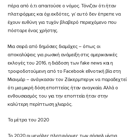
πέρα από ό,τι απαιτούσε ο νόμος. Τόνιζαν ότι ήταν
πλατφόρμες και όχι εκδότες, γι’ αυτό δεν έπρεπε να
έχουν ευθύνη για τυχόν βλαβερό περιεχόμενο που
πόσταρε ένας χρήστης.
Μια σειρά από δημόσιες διαμάχες – όπως οι
αποκαλύψεις για ρωσική ανάμειξη στις αμερικανικές
εκλογές του 2016, η διάδοση των fake news και η
τροφοδοτούμενη από το Facebook εθνοτική βία στη
Μιανμάρ – ανάγκασαν τον Ζάκερμπεργκ να παραδεχτεί
ότι μια μικρή δόση εποπτείας ήταν αναγκαία. Αλλά ο
ενθουσιασμός του για την εποπτεία ήταν στην
καλύτερη περίπτωση χλιαρός.
Τα μέτρα του 2020
Το 2020 οι μεγάλες πλατφόρμες των σόσιαλ μίντια