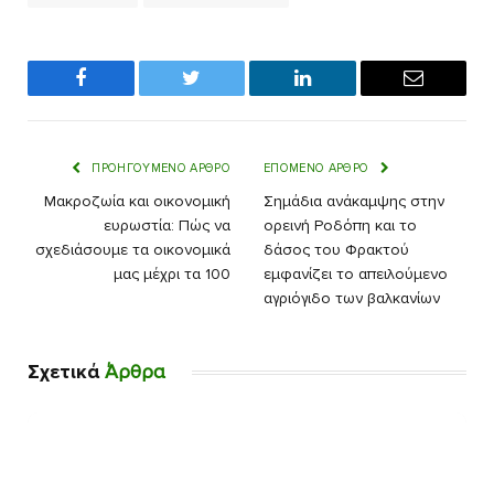
Facebook
Twitter
LinkedIn
Email
ΠΡΟΗΓΟΎΜΕΝΟ ΆΡΘΡΟ
ΕΠΌΜΕΝΟ ΆΡΘΡΟ
Μακροζωία και οικονομική
Σημάδια ανάκαμψης στην
ευρωστία: Πώς να
ορεινή Ροδόπη και το
σχεδιάσουμε τα οικονομικά
δάσος του Φρακτού
μας μέχρι τα 100
εμφανίζει το απειλούμενο
αγριόγιδο των βαλκανίων
Σχετικά
Άρθρα