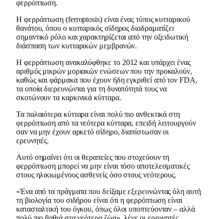
φερρόπτωση.
Η φερρόπτωση (ferroptosis) είναι ένας τύπος κυτταρικού
θανάτου, όπου ο κυτταρικός σίδηρος διαδραματίζει
σημαντικό ρόλο και χαρακτηρίζεται από την οξειδωτική
διάσπαση των κυτταρικών μεμβρανών.
Η φερρόπτωση ανακαλύφθηκε το 2012 και υπάρχει ένας
αριθμός μικρών μοριακών ενώσεων που την προκαλούν,
καθώς και φάρμακα που έχουν ήδη εγκριθεί από τον FDA,
τα οποία διερευνώνται για τη δυνατότητά τους να
σκοτώνουν τα καρκινικά κύτταρα.
Τα παλαιότερα κύτταρα είναι πολύ πιο ανθεκτικά στη
φερρόπτωση από τα νεότερα κύτταρα, επειδή λειτουργούν
σαν να μην έχουν αρκετό σίδηρο, διαπίστωσαν οι
ερευνητές.
Αυτό σημαίνει ότι οι θεραπείες που στοχεύουν τη
φερρόπτωση μπορεί να μην είναι τόσο αποτελεσματικές
στους ηλικιωμένους ασθενείς όσο στους νεότερους.
«Ένα από τα πράγματα που δείξαμε εξερευνώντας όλη αυτή
τη βιολογία του σιδήρου είναι ότι η φερρόπτωση είναι
κατασταλτική του όγκου, όπως όλοι υποπτεύονταν – αλλά
πολύ πιο βαθιά στα νεότερα ζώα», λένε οι ερευνητές.