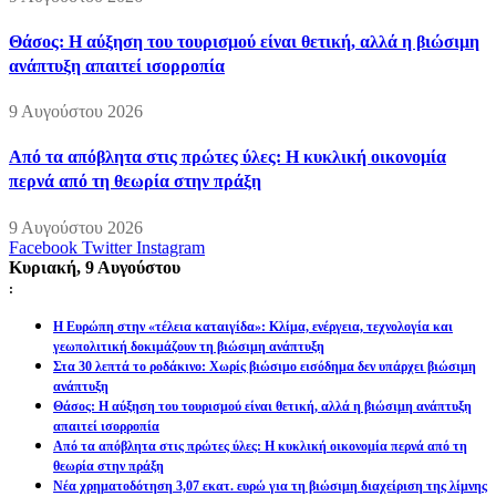
Θάσος: Η αύξηση του τουρισμού είναι θετική, αλλά η βιώσιμη
ανάπτυξη απαιτεί ισορροπία
9 Αυγούστου 2026
Από τα απόβλητα στις πρώτες ύλες: Η κυκλική οικονομία
περνά από τη θεωρία στην πράξη
9 Αυγούστου 2026
Facebook
Twitter
Instagram
Κυριακή, 9 Αυγούστου
:
Η Ευρώπη στην «τέλεια καταιγίδα»: Κλίμα, ενέργεια, τεχνολογία και
γεωπολιτική δοκιμάζουν τη βιώσιμη ανάπτυξη
Στα 30 λεπτά το ροδάκινο: Χωρίς βιώσιμο εισόδημα δεν υπάρχει βιώσιμη
ανάπτυξη
Θάσος: Η αύξηση του τουρισμού είναι θετική, αλλά η βιώσιμη ανάπτυξη
απαιτεί ισορροπία
Από τα απόβλητα στις πρώτες ύλες: Η κυκλική οικονομία περνά από τη
θεωρία στην πράξη
Νέα χρηματοδότηση 3,07 εκατ. ευρώ για τη βιώσιμη διαχείριση της λίμνης