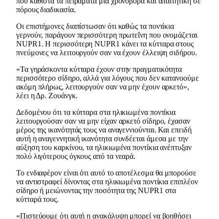
που καθιστά τα πειράματα μια χρονοβόρα και απαιτητική σε
πόρους διαδικασία.
Οι επιστήμονες διαπίστωσαν ότι καθώς τα ποντίκια
γερνούν, παράγουν περισσότερη πρωτεΐνη που ονομάζεται
NUPR1. Η περισσότερη NUPR1 κάνει τα κύτταρα στους
πνεύμονες να λειτουργούν σαν να έχουν έλλειψη σιδήρου.
«Τα γηράσκοντα κύτταρα έχουν στην πραγματικότητα
περισσότερο σίδηρο, αλλά για λόγους που δεν κατανοούμε
ακόμη πλήρως, λειτουργούν σαν να μην έχουν αρκετό»,
λέει η Δρ. Ζουάνγκ.
Δεδομένου ότι τα κύτταρα στα ηλικιωμένα ποντίκια
λειτουργούσαν σαν να μην είχαν αρκετό σίδηρο, έχασαν
μέρος της ικανότητάς τους να αναγεννιούνται. Και επειδή
αυτή η αναγεννητική ικανότητα συνδέεται άμεσα με την
αύξηση του καρκίνου, τα ηλικιωμένα ποντίκια ανέπτυξαν
πολύ λιγότερους όγκους από τα νεαρά.
Το ενδιαφέρον είναι ότι αυτό το αποτέλεσμα θα μπορούσε
να αντιστραφεί δίνοντας στα ηλικιωμένα ποντίκια επιπλέον
σίδηρο ή μειώνοντας την ποσότητα της NUPR1 στα
κύτταρά τους.
«Πιστεύουμε ότι αυτή η ανακάλυψη μπορεί να βοηθήσει