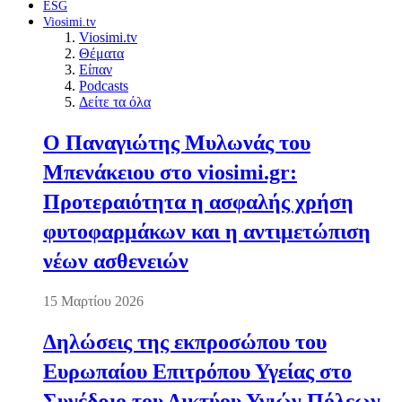
ESG
Viosimi.tv
Viosimi.tv
Θέματα
Είπαν
Podcasts
Δείτε τα όλα
Ο Παναγιώτης Μυλωνάς του
Μπενάκειου στο viosimi.gr:
Προτεραιότητα η ασφαλής χρήση
φυτοφαρμάκων και η αντιμετώπιση
νέων ασθενειών
15 Μαρτίου 2026
Δηλώσεις της εκπροσώπου του
Ευρωπαίου Επιτρόπου Υγείας στο
Συνέδριο του Δικτύου Υγιών Πόλεων