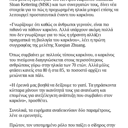
Sloan Kettering (MSK) και των συνεργατών τους, δίνει νέα
στοιχεία για το πώς η προχωρημένη ηλικία μπορεί επίσης να
λειτουργεί προστατευτικά έναντι του καρκίνου.
«Γνωρίζουμε ότι καθώς οι άνθρωποι γερνούν, είναι πιο
πιθανό να πάθουν καρκίνο. Αλλά υπάρχουν ακόμη πολλά
που δεν γνωρίζουμε για το πώς η γήρανση αλλάζει
πραγματικά τη βιολογία του καρκίνου», λέει η πρώτη
συγγραφέας της μελέτης Xueqian Zhuang.
Όπως συμβαίνει με πολλούς τύπους καρκίνου, ο καρκίνος
του πνεύμονα διαγιγνώσκεται στους περισσότερους
ανθρώπους γύρω στην ηλικία των 70 ετών. Αλλά μόλις
φτάσει κανείς στα 80 ή στα 85, το ποσοστό αρχίζει να
μειώνεται και πάλι.
«Η έρευνά μας βοηθά να δείξουμε το γιατί. Τα γηράσκοντα
κύτταρα χάνουν την ικανότητά τους για ανανέωση και
επομένως για ανεξέλεγκτη ανάπτυξη που συμβαίνει στον
καρκίνο», προσθέτει.
Συνολικά, τα ευρήματα αναδεικνύουν δύο παραμέτρους,
λένε οι ερευνητές.
Πρώτον, τον υποτιμημένο ρόλο που παίζει ο σίδηρος στην