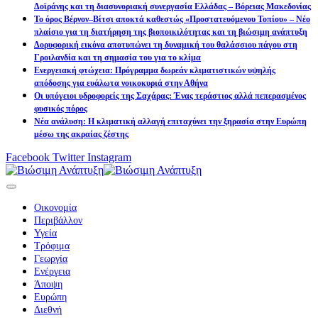
Δοϊράνης και τη διασυνοριακή συνεργασία Ελλάδας – Βόρειας Μακεδονίας
Το όρος Βέρνον–Βίτσι αποκτά καθεστώς «Προστατευόμενου Τοπίου» – Νέο
πλαίσιο για τη διατήρηση της βιοποικιλότητας και τη βιώσιμη ανάπτυξη
Δορυφορική εικόνα αποτυπώνει τη δυναμική του θαλάσσιου πάγου στη
Γροιλανδία και τη σημασία του για το κλίμα
Ενεργειακή φτώχεια: Πρόγραμμα δωρεάν κλιματιστικών υψηλής
απόδοσης για ευάλωτα νοικοκυριά στην Αθήνα
Οι υπόγειοι υδροφορείς της Σαχάρας: Ένας τεράστιος αλλά πεπερασμένος
φυσικός πόρος
Νέα ανάλυση: Η κλιματική αλλαγή επιταχύνει την ξηρασία στην Ευρώπη
μέσω της ακραίας ζέστης
Facebook
Twitter
Instagram
Οικονομία
Περιβάλλον
Υγεία
Τρόφιμα
Γεωργία
Ενέργεια
Άποψη
Ευρώπη
Διεθνή