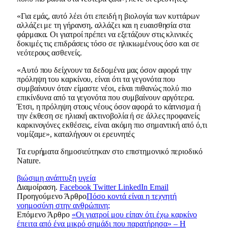
«Για εμάς, αυτό λέει ότι επειδή η βιολογία των κυττάρων
αλλάζει με τη γήρανση, αλλάζει και η ευαισθησία στα
φάρμακα. Οι γιατροί πρέπει να εξετάζουν στις κλινικές
δοκιμές τις επιδράσεις τόσο σε ηλικιωμένους όσο και σε
νεότερους ασθενείς.
«Αυτό που δείχνουν τα δεδομένα μας όσον αφορά την
πρόληψη του καρκίνου, είναι ότι τα γεγονότα που
συμβαίνουν όταν είμαστε νέοι, είναι πιθανώς πολύ πιο
επικίνδυνα από τα γεγονότα που συμβαίνουν αργότερα.
Έτσι, η πρόληψη στους νέους όσον αφορά το κάπνισμα ή
την έκθεση σε ηλιακή ακτινοβολία ή σε άλλες προφανείς
καρκινογόνες εκθέσεις, είναι ακόμη πιο σημαντική από ό,τι
νομίζαμε», καταλήγουν οι ερευνητές
Τα ευρήματα δημοσιεύτηκαν στο επιστημονικό περιοδικό
Nature.
βιώσιμη ανάπτυξη
υγεία
Διαμοίραση.
Facebook
Twitter
LinkedIn
Email
Προηγούμενο Άρθρο
Πόσο κοντά είναι η τεχνητή
νοημοσύνη στην ανθρώπινη;
Επόμενο Άρθρο
«Οι γιατροί μου είπαν ότι έχω καρκίνο
έπειτα από ένα μικρό σημάδι που παρατήρησα» – Η