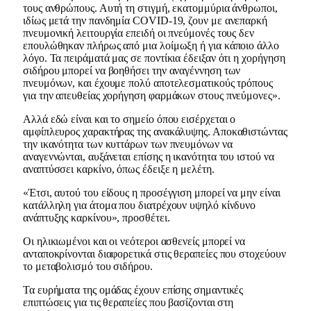
τους ανθρώπους. Αυτή τη στιγμή, εκατομμύρια άνθρωποι,
ιδίως μετά την πανδημία COVID-19, ζουν με ανεπαρκή
πνευμονική λειτουργία επειδή οι πνεύμονές τους δεν
επουλώθηκαν πλήρως από μια λοίμωξη ή για κάποιο άλλο
λόγο. Τα πειράματά μας σε ποντίκια έδειξαν ότι η χορήγηση
σιδήρου μπορεί να βοηθήσει την αναγέννηση των
πνευμόνων, και έχουμε πολύ αποτελεσματικούς τρόπους
για την απευθείας χορήγηση φαρμάκων στους πνεύμονες».
Αλλά εδώ είναι και το σημείο όπου εισέρχεται ο
αμφίπλευρος χαρακτήρας της ανακάλυψης. Αποκαθιστώντας
την ικανότητα των κυττάρων των πνευμόνων να
αναγεννώνται, αυξάνεται επίσης η ικανότητα του ιστού να
αναπτύσσει καρκίνο, όπως έδειξε η μελέτη.
«Έτσι, αυτού του είδους η προσέγγιση μπορεί να μην είναι
κατάλληλη για άτομα που διατρέχουν υψηλό κίνδυνο
ανάπτυξης καρκίνου», προσθέτει.
Οι ηλικιωμένοι και οι νεότεροι ασθενείς μπορεί να
ανταποκρίνονται διαφορετικά στις θεραπείες που στοχεύουν
το μεταβολισμό του σιδήρου.
Τα ευρήματα της ομάδας έχουν επίσης σημαντικές
επιπτώσεις για τις θεραπείες που βασίζονται στη