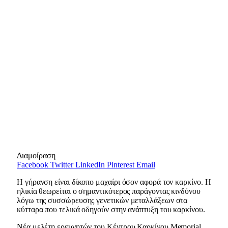
Διαμοίραση
Facebook
Twitter
LinkedIn
Pinterest
Email
Η γήρανση είναι δίκοπο μαχαίρι όσον αφορά τον καρκίνο. Η
ηλικία θεωρείται ο σημαντικότερος παράγοντας κινδύνου
λόγω της συσσώρευσης γενετικών μεταλλάξεων στα
κύτταρα που τελικά οδηγούν στην ανάπτυξη του καρκίνου.
Νέα μελέτη ερευνητών του Κέντρου Καρκίνου Memorial