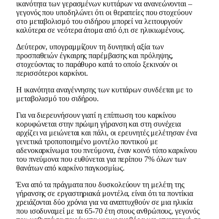
ικανότητα των γερασμένων κυττάρων να ανανεώνονται –
γεγονός που υποδηλώνει ότι οι θεραπείες που στοχεύουν
στο μεταβολισμό του σιδήρου μπορεί να λειτουργούν
καλύτερα σε νεότερα άτομα από ό,τι σε ηλικιωμένους.
Δεύτερον, υπογραμμίζουν τη δυνητική αξία των
προσπαθειών έγκαιρης παρέμβασης και πρόληψης,
στοχεύοντας το παράθυρο κατά το οποίο ξεκινούν οι
περισσότεροι καρκίνοι.
Η ικανότητα αναγέννησης των κυττάρων συνδέεται με το
μεταβολισμό του σιδήρου.
Για να διερευνήσουν γιατί η επίπτωση του καρκίνου
κορυφώνεται στην πρώιμη γήρανση και στη συνέχεια
αρχίζει να μειώνεται και πάλι, οι ερευνητές μελέτησαν ένα
γενετικά τροποποιημένο μοντέλο ποντικού με
αδενοκαρκίνωμα του πνεύμονα, έναν κοινό τύπο καρκίνου
του πνεύμονα που ευθύνεται για περίπου 7% όλων των
θανάτων από καρκίνο παγκοσμίως.
Ένα από τα πράγματα που δυσκολεύουν τη μελέτη της
γήρανσης σε εργαστηριακά μοντέλα, είναι ότι τα ποντίκια
χρειάζονται δύο χρόνια για να αναπτυχθούν σε μια ηλικία
που ισοδυναμεί με τα 65-70 έτη στους ανθρώπους, γεγονός