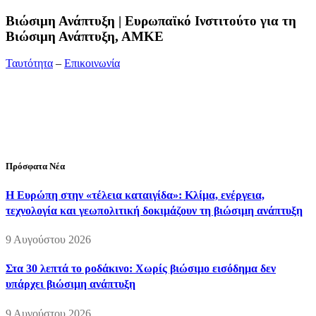
Bιώσιμη Ανάπτυξη | Ευρωπαϊκό Ινστιτούτο για τη
Βιώσιμη Ανάπτυξη, ΑΜΚΕ
Ταυτότητα
–
Επικοινωνία
Διεύθυνση:
19ης Μαΐου 52, Τ.Θ. 60256, Θέρμη, 57001
Θεσσαλονίκη
Τηλέφωνο:
2310210777
Fax:
2310210417
E-mail:
info@viosimi.gr
Πρόσφατα Νέα
Η Ευρώπη στην «τέλεια καταιγίδα»: Κλίμα, ενέργεια,
τεχνολογία και γεωπολιτική δοκιμάζουν τη βιώσιμη ανάπτυξη
9 Αυγούστου 2026
Στα 30 λεπτά το ροδάκινο: Χωρίς βιώσιμο εισόδημα δεν
υπάρχει βιώσιμη ανάπτυξη
9 Αυγούστου 2026