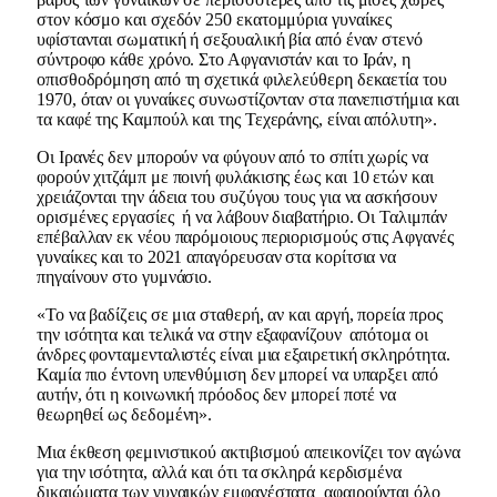
στον κόσμο και σχεδόν 250 εκατομμύρια γυναίκες
υφίστανται σωματική ή σεξουαλική βία από έναν στενό
σύντροφο κάθε χρόνο. Στο Αφγανιστάν και το Ιράν, η
οπισθοδρόμηση από τη σχετικά φιλελεύθερη δεκαετία του
1970, όταν οι γυναίκες συνωστίζονταν στα πανεπιστήμια και
τα καφέ της Καμπούλ και της Τεχεράνης, είναι απόλυτη».
Οι Ιρανές δεν μπορούν να φύγουν από το σπίτι χωρίς να
φορούν χιτζάμπ με ποινή φυλάκισης έως και 10 ετών και
χρειάζονται την άδεια του συζύγου τους για να ασκήσουν
ορισμένες εργασίες ή να λάβουν διαβατήριο. Οι Ταλιμπάν
επέβαλλαν εκ νέου παρόμοιους περιορισμούς στις Αφγανές
γυναίκες και το 2021 απαγόρευσαν στα κορίτσια να
πηγαίνουν στο γυμνάσιο.
«Το να βαδίζεις σε μια σταθερή, αν και αργή, πορεία προς
την ισότητα και τελικά να στην εξαφανίζουν απότομα οι
άνδρες φονταμενταλιστές είναι μια εξαιρετική σκληρότητα.
Καμία πιο έντονη υπενθύμιση δεν μπορεί να υπαρξει από
αυτήν, ότι η κοινωνική πρόοδος δεν μπορεί ποτέ να
θεωρηθεί ως δεδομένη».
Μια έκθεση φεμινιστικού ακτιβισμού απεικονίζει τον αγώνα
για την ισότητα, αλλά και ότι τα σκληρά κερδισμένα
δικαιώματα των γυναικών εμφανέστατα αφαιρούνται όλο