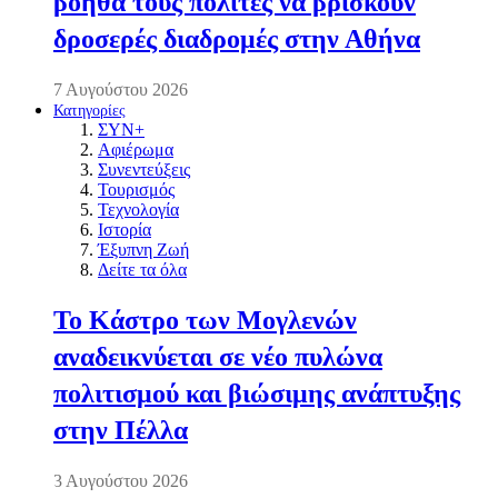
βοηθά τους πολίτες να βρίσκουν
δροσερές διαδρομές στην Αθήνα
7 Αυγούστου 2026
Κατηγορίες
ΣΥΝ+
Αφιέρωμα
Συνεντεύξεις
Τουρισμός
Τεχνολογία
Ιστορία
Έξυπνη Ζωή
Δείτε τα όλα
Το Κάστρο των Μογλενών
αναδεικνύεται σε νέο πυλώνα
πολιτισμού και βιώσιμης ανάπτυξης
στην Πέλλα
3 Αυγούστου 2026