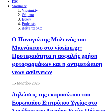
ESG
Viosimi.tv
Viosimi.tv
Θέματα
Είπαν
Podcasts
Δείτε τα όλα
Ο Παναγιώτης Μυλωνάς του
Μπενάκειου στο viosimi.gr:
Προτεραιότητα η ασφαλής χρήση
φυτοφαρμάκων και η αντιμετώπιση
νέων ασθενειών
15 Μαρτίου 2026
Δηλώσεις της εκπροσώπου του
Ευρωπαίου Επιτρόπου Υγείας στο
Συνέδριο του Δικτύου Υγιών Πόλεων