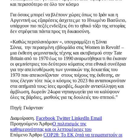
και περισσότερο σε όλο τον κόσμο
Για όσους μπορεί να βλέπουν χώρες όπως το Ιράν και η
Αργεντινή ως εξαιρέσεις άσχετες με το Ηνωμένο Βασίλειο,
υπάρχουν πιο πεζές ενδείξεις ότι το ηθικό τόξο της ιστορίας
δεν στρέφεται πάντα προς τη δικαιοσύνη.
«Καθώς περιπλανιόμουν «, υπογραμμίζει η Σόνια
Σόνια, την περασμένη εβδομάδα στις Women in Revolt! –
μια έκθεση φεμινιστικής τέχνης και ακτιβισμού στην Tate
Britain από το 1970 έως το 1990 αναρωτήθηκα τι θα έκαναν
οι φεμινίστριες του δεύτερου κύματος στα εθνικά συνέδρια
για την απελευθέρωση των γυναικών της δεκαετίας του
1970 που απεικονίζονταν στους τοίχους της έκθεσης, αν
τους έλεγαν τότε πώς ο κόσμος το 2023 θα ανταποκρινόταν
στα αιτήματά τους: ίσες αμοιβές, δωρεάν αντισύλληψη και
άμβλωση, δωρεάν 24ωρα νηπιαγωγεία για να καλύψουν
όλες τις βάρδιες, μισθούς για τις δουλειές του σπιτιού.”
Πηγή: Γκάρντιαν
Διαμοίραση.
Facebook
Twitter
LinkedIn
Email
Προηγούμενο Άρθρο
Ο πολιτισμός της
καθημερινότητας και οι λεπτομέρειες του
Επόμενο Άρθρο
COP28: Το ΕΚ ζητά να τερματιστούν οι