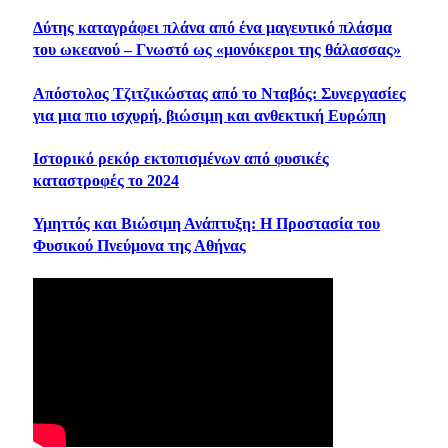
Δύτης καταγράφει πλάνα από ένα μαγευτικό πλάσμα
του ωκεανού – Γνωστό ως «μονόκεροι της θάλασσας»
Απόστολος Τζιτζικώστας από το Νταβός: Συνεργασίες
για μια πιο ισχυρή, βιώσιμη και ανθεκτική Ευρώπη
Ιστορικό ρεκόρ εκτοπισμένων από φυσικές
καταστροφές το 2024
Υμηττός και Βιώσιμη Ανάπτυξη: Η Προστασία του
Φυσικού Πνεύμονα της Αθήνας