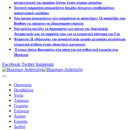
αντιμετώπιση της ακραίας ζέστης στους χώρους εργασίας
Τεχνητή νοημοσύνη αποκαλύπτει δεκάδες άγνωστες υποθαλάσσιες
ηφαιστειακές καλδέρες
Νέα έρευνα αποκαλύπτει πώς κοιμούνται οι φυσητήρες: Οι φυσαλίδες που
βοηθούν τις φάλαινες να εξοικονομούν ενέργεια
Νέα μελέτη φωτίζει τη δημιουργία των πάγων της Ανατολικής
Ανταρκτικής και τη σημασία τους για το κλιματικό σύστημα της Γης
Φλόριντα: Η «διάσωση» της ασφαλιστικής αγοράς μεταφέρει μεγαλύτερο
κλιματικό κίνδυνο στους ιδιοκτήτες κατοικιών
Έντεκα λύσεις βασισμένες στη φύση για πιο ανθεκτική γεωργία στη
Μεσόγειο
Facebook
Twitter
Instagram
Οικονομία
Περιβάλλον
Υγεία
Τρόφιμα
Γεωργία
Ενέργεια
Άποψη
Ευρώπη
Διεθνή