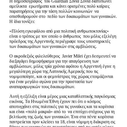
Η δημοσιογράφος του Guardian Σόνια Σόνια διατυπώνει
αμείλικτα ερωτήματα και κάνει ορισμένες πολύ καίριες
παρατηρήσεις για την τάση πολλών κοινωνιών να
οπισθοδρομούν στο πεδίο των δικαιωμάτων των γυναικών.
Η ίδια τονίζει:
«Πλύση εγκεφάλου από μια πολιτική ανθρωποκτονίας»
είναι ο τρόπος με τον οποίο ο άνθρωπος που μόλις εξελέγη
πρόεδρος της Αργεντινής περιέγραψε τους υποστηρικτές
των δικαιωμάτων των γυναικών στις αμβλώσεις.
Ο ακροδεξιός φιλελεύθερος Javier Milei έχει δεσμευτεί να
διεξαγάγει δημοψήφισμα για την απαγόρευση των
αμβλώσεων, μόλις τρία χρόνια αφότου η Αργεντινή έγινε η
μεγαλύτερη χώρα της Λατινικής Αμερικής που τις
νομιμοποίησε, και οι φεμινίστριες της χώρας ετοιμάζονται
για έναν μεγάλο αγώνα για την προστασία των
αναπαραγωγικών τους δικαιωμάτων.
Αυτή η εξέλιξη είναι μέρος μιας καταθλιπτικής παγκόσμιας
εικόνας. Τα Ηνωμένα Έθνη έχουν πει ότι ο κόσμος
αποτυγχάνει στις πολιτικές για τις γυναίκες και τα κορίτσια
και είναι «πολύ μακριά» από το να επιτύχει στόχους για τη
βελτίωση της ζωής των γυναικών. Ένα στα πέντε κορίτσια
παντρεύεται πριν κλείσει τα 18, είναι νόμιμη η διάκριση εις
βάρος των γυναικών σε περισσότερες από τις μισές χώρες