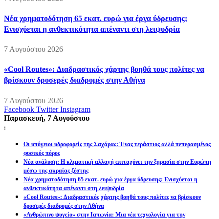
Νέα χρηματοδότηση 65 εκατ. ευρώ για έργα ύδρευσης:
Ενισχύεται η ανθεκτικότητα απέναντι στη λειψυδρία
7 Αυγούστου 2026
«Cool Routes»: Διαδραστικός χάρτης βοηθά τους πολίτες να
βρίσκουν δροσερές διαδρομές στην Αθήνα
7 Αυγούστου 2026
Facebook
Twitter
Instagram
Παρασκευή, 7 Αυγούστου
:
Οι υπόγειοι υδροφορείς της Σαχάρας: Ένας τεράστιος αλλά πεπερασμένος
φυσικός πόρος
Νέα ανάλυση: Η κλιματική αλλαγή επιταχύνει την ξηρασία στην Ευρώπη
μέσω της ακραίας ζέστης
Νέα χρηματοδότηση 65 εκατ. ευρώ για έργα ύδρευσης: Ενισχύεται η
ανθεκτικότητα απέναντι στη λειψυδρία
«Cool Routes»: Διαδραστικός χάρτης βοηθά τους πολίτες να βρίσκουν
δροσερές διαδρομές στην Αθήνα
«Ανθρώπινο ψυγείο» στην Ιαπωνία: Μια νέα τεχνολογία για την