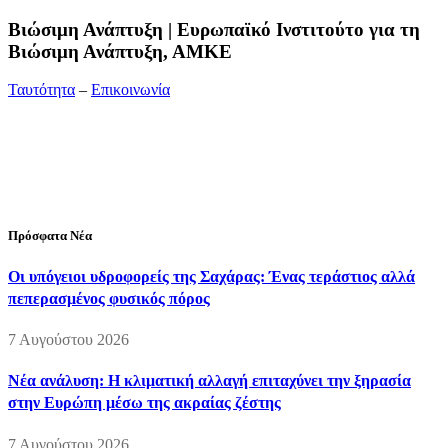
Bιώσιμη Ανάπτυξη | Ευρωπαϊκό Ινστιτούτο για τη
Βιώσιμη Ανάπτυξη, ΑΜΚΕ
Ταυτότητα
–
Επικοινωνία
Διεύθυνση:
19ης Μαΐου 52, Τ.Θ. 60256, Θέρμη, 57001
Θεσσαλονίκη
Τηλέφωνο:
2310210777
Fax:
2310210417
E-mail:
info@viosimi.gr
Πρόσφατα Νέα
Οι υπόγειοι υδροφορείς της Σαχάρας: Ένας τεράστιος αλλά
πεπερασμένος φυσικός πόρος
7 Αυγούστου 2026
Νέα ανάλυση: Η κλιματική αλλαγή επιταχύνει την ξηρασία
στην Ευρώπη μέσω της ακραίας ζέστης
7 Αυγούστου 2026