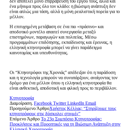
δεν αποτελεί μόνο επιβράβευση του έργου τους, αλλά και
ένα μήνυμα προς όλο τον κλάδο: η βιώσιμη ανάπτυξη δεν
είναι απλώς μια τάση, αλλά η μόνη ρεαλιστική πορεία για το
μέλλον.
Η επιτυχημένη μετάβαση σε ένα πιο «πράσινο» και
αποδοτικό μοντέλο απαιτεί συνεργασία μεταξύ
επιστημόνων, παραγωγών και πολιτείας. Μέσω
προγραμμάτων επιδότησης, εκπαίδευσης και έρευνας, η
ελληνική κτηνοτροφία μπορεί να γίνει παράδειγμα
καινοτομίας και υπευθυνότητας.
Οι “Κτηνοτρόφοι της Χρονιάς” απέδειξαν ότι η παράδοση
και η τεχνολογία μπορούν να συνυπάρξουν, ανοίγοντας τον
δρόμο για ένα μέλλον όπου η ελληνική κτηνοτροφία θα
είναι ανθεκτική, αποδοτική και φιλική προς το περιβάλλον.
Κτηνοτροφία
Διαμοίραση.
Facebook
Twitter
LinkedIn
Email
Προηγούμενο Άρθρο
Χρήστος Κέλλας: “Στηρίζουμε τους
κτηνοτρόφους στις δύσκολες στιγμές”
Επόμενο Άρθρο
Το 23ο Συμπόσιο Κτηνοτροφίας:
Προκλήσεις και Προοπτικές για τη Βιώσιμη Ανάπτυξη στην
Ελληνική Χοιροτροφία