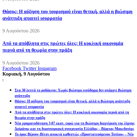
Θάσος: Η αύξηση του τουρισμού είναι θετική, αλλά η βιώσιμη
ανάπτυξη απαιτεί ισορροπία
9 Αυγούστου 2026
Από τα απόβλητα στις πρώτες ύλες: Η κυκλική οικονομία
περνά από τη θεωρία στην πράξη
9 Αυγούστου 2026
Facebook
Twitter
Instagram
Κυριακή, 9 Αυγούστου
:
Στα 30 λεπτά το ροδάκινο: Χωρίς βιώσιμο εισόδημα δεν υπάρχει βιώσιμη
ανάπτυξη
Θάσος: Η αύξηση του τουρισμού είναι θετική, αλλά η βιώσιμη ανάπτυξη
απαιτεί ισορροπία
Από τα απόβλητα στις πρώτες ύλες: Η κυκλική οικονομία περνά από τη
θεωρία στην πράξη
Νέα χρηματοδότηση 3,07 εκατ. ευρώ για τη βιώσιμη διαχείριση της λίμνης
Δοϊράνης και τη διασυνοριακή συνεργασία Ελλάδας – Βόρειας Μακεδονίας
Το όρος Βέρνον–Βίτσι αποκτά καθεστώς «Προστατευόμενου Τοπίου» – Νέο