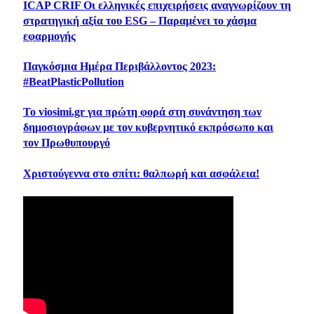
ICAP CRIF Οι ελληνικές επιχειρήσεις αναγνωρίζουν τη
στρατηγική αξία του ESG – Παραμένει το χάσμα
εφαρμογής
Παγκόσμια Ημέρα Περιβάλλοντος 2023:
#BeatPlasticPollution
Το viosimi.gr για πρώτη φορά στη συνάντηση των
δημοσιογράφων με τον κυβερνητικό εκπρόσωπο και
τον Πρωθυπουργό
Χριστούγεννα στο σπίτι: θαλπωρή και ασφάλεια!