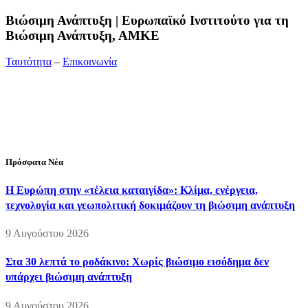
Bιώσιμη Ανάπτυξη | Ευρωπαϊκό Ινστιτούτο για τη
Βιώσιμη Ανάπτυξη, ΑΜΚΕ
Ταυτότητα
–
Επικοινωνία
Διεύθυνση:
19ης Μαΐου 52, Τ.Θ. 60256, Θέρμη, 57001
Θεσσαλονίκη
Τηλέφωνο:
2310210777
Fax:
2310210417
E-mail:
info@viosimi.gr
Πρόσφατα Νέα
Η Ευρώπη στην «τέλεια καταιγίδα»: Κλίμα, ενέργεια,
τεχνολογία και γεωπολιτική δοκιμάζουν τη βιώσιμη ανάπτυξη
9 Αυγούστου 2026
Στα 30 λεπτά το ροδάκινο: Χωρίς βιώσιμο εισόδημα δεν
υπάρχει βιώσιμη ανάπτυξη
9 Αυγούστου 2026