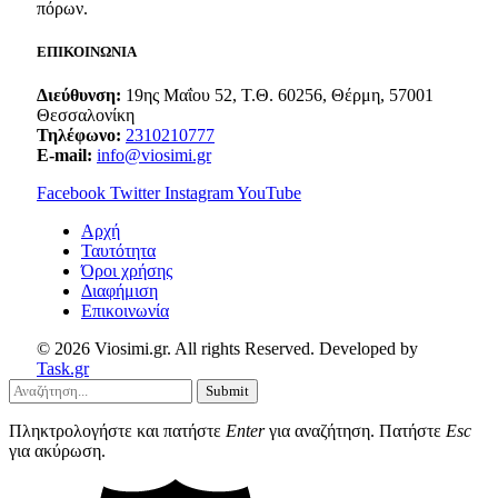
πόρων.
ΕΠΙΚΟΙΝΩΝΙΑ
Διεύθυνση:
19ης Μαΐου 52, Τ.Θ. 60256, Θέρμη, 57001
Θεσσαλονίκη
Τηλέφωνο:
2310210777
E-mail:
info@viosimi.gr
Facebook
Twitter
Instagram
YouTube
Aρχή
Ταυτότητα
Όροι χρήσης
Διαφήμιση
Επικοινωνία
© 2026 Viosimi.gr. All rights Reserved. Developed by
Task.gr
Submit
Πληκτρολογήστε και πατήστε
Enter
για αναζήτηση. Πατήστε
Esc
για ακύρωση.