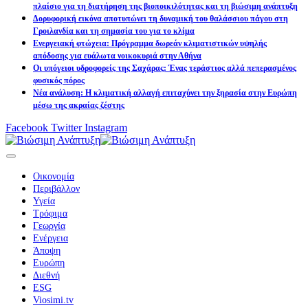
πλαίσιο για τη διατήρηση της βιοποικιλότητας και τη βιώσιμη ανάπτυξη
Δορυφορική εικόνα αποτυπώνει τη δυναμική του θαλάσσιου πάγου στη
Γροιλανδία και τη σημασία του για το κλίμα
Ενεργειακή φτώχεια: Πρόγραμμα δωρεάν κλιματιστικών υψηλής
απόδοσης για ευάλωτα νοικοκυριά στην Αθήνα
Οι υπόγειοι υδροφορείς της Σαχάρας: Ένας τεράστιος αλλά πεπερασμένος
φυσικός πόρος
Νέα ανάλυση: Η κλιματική αλλαγή επιταχύνει την ξηρασία στην Ευρώπη
μέσω της ακραίας ζέστης
Facebook
Twitter
Instagram
Οικονομία
Περιβάλλον
Υγεία
Τρόφιμα
Γεωργία
Ενέργεια
Άποψη
Ευρώπη
Διεθνή
ESG
Viosimi.tv