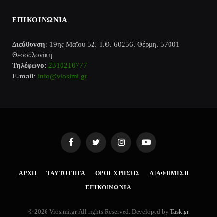
ΕΠΙΚΟΙΝΩΝΙΑ
Διεύθυνση:
19ης Μαΐου 52, Τ.Θ. 60256, Θέρμη, 57001
Θεσσαλονίκη
Τηλέφωνο:
2310210777
E-mail:
info@viosimi.gr
Facebook
Twitter
Instagram
YouTube
AΡΧΉ
ΤΑΥΤΌΤΗΤΑ
ΌΡΟΙ ΧΡΉΣΗΣ
ΔΙΑΦΉΜΙΣΗ
ΕΠΙΚΟΙΝΩΝΊΑ
© 2026 Viosimi.gr. All rights Reserved. Developed by
Task.gr