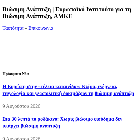
Bιώσιμη Ανάπτυξη | Ευρωπαϊκό Ινστιτούτο για τη
Βιώσιμη Ανάπτυξη, ΑΜΚΕ
Ταυτότητα
–
Επικοινωνία
Διεύθυνση:
19ης Μαΐου 52, Τ.Θ. 60256, Θέρμη, 57001
Θεσσαλονίκη
Τηλέφωνο:
2310210777
Fax:
2310210417
E-mail:
info@viosimi.gr
Πρόσφατα Νέα
Η Ευρώπη στην «τέλεια καταιγίδα»: Κλίμα, ενέργεια,
τεχνολογία και γεωπολιτική δοκιμάζουν τη βιώσιμη ανάπτυξη
9 Αυγούστου 2026
Στα 30 λεπτά το ροδάκινο: Χωρίς βιώσιμο εισόδημα δεν
υπάρχει βιώσιμη ανάπτυξη
9 Αυγούστου 2026