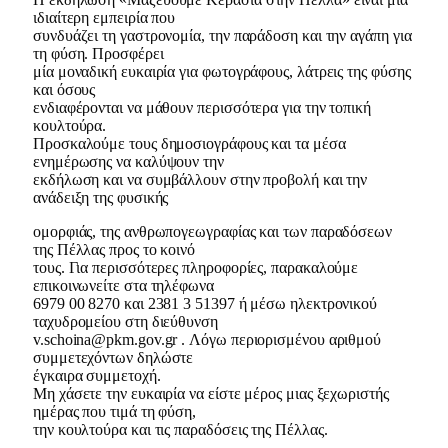
ιδιαίτερη εμπειρία που
συνδυάζει τη γαστρονομία, την παράδοση και την αγάπη για
τη φύση. Προσφέρει
μία μοναδική ευκαιρία για φωτογράφους, λάτρεις της φύσης
και όσους
ενδιαφέρονται να μάθουν περισσότερα για την τοπική
κουλτούρα.
Προσκαλούμε τους δημοσιογράφους και τα μέσα
ενημέρωσης να καλύψουν την
εκδήλωση και να συμβάλλουν στην προβολή και την
ανάδειξη της φυσικής
ομορφιάς, της ανθρωπογεωγραφίας και των παραδόσεων
της Πέλλας προς το κοινό
τους. Για περισσότερες πληροφορίες, παρακαλούμε
επικοινωνείτε στα τηλέφωνα
6979 00 8270 και 2381 3 51397 ή μέσω ηλεκτρονικού
ταχυδρομείου στη διεύθυνση
v.schoina@pkm.gov.gr . Λόγω περιορισμένου αριθμού
συμμετεχόντων δηλώστε
έγκαιρα συμμετοχή.
Μη χάσετε την ευκαιρία να είστε μέρος μιας ξεχωριστής
ημέρας που τιμά τη φύση,
την κουλτούρα και τις παραδόσεις της Πέλλας.