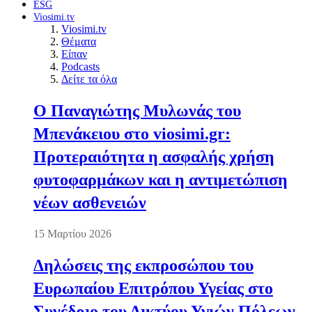
ESG
Viosimi.tv
Viosimi.tv
Θέματα
Είπαν
Podcasts
Δείτε τα όλα
Ο Παναγιώτης Μυλωνάς του
Μπενάκειου στο viosimi.gr:
Προτεραιότητα η ασφαλής χρήση
φυτοφαρμάκων και η αντιμετώπιση
νέων ασθενειών
15 Μαρτίου 2026
Δηλώσεις της εκπροσώπου του
Ευρωπαίου Επιτρόπου Υγείας στο
Συνέδριο του Δικτύου Υγιών Πόλεων