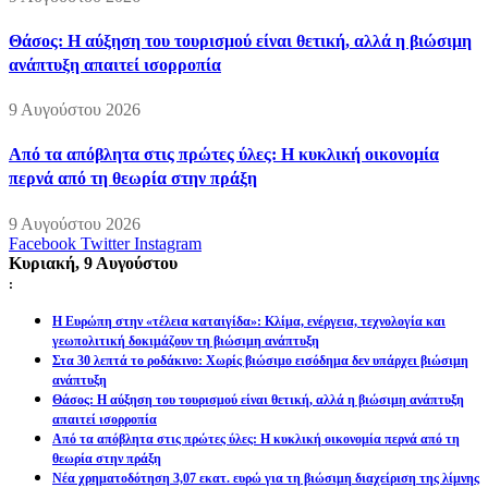
Θάσος: Η αύξηση του τουρισμού είναι θετική, αλλά η βιώσιμη
ανάπτυξη απαιτεί ισορροπία
9 Αυγούστου 2026
Από τα απόβλητα στις πρώτες ύλες: Η κυκλική οικονομία
περνά από τη θεωρία στην πράξη
9 Αυγούστου 2026
Facebook
Twitter
Instagram
Κυριακή, 9 Αυγούστου
:
Η Ευρώπη στην «τέλεια καταιγίδα»: Κλίμα, ενέργεια, τεχνολογία και
γεωπολιτική δοκιμάζουν τη βιώσιμη ανάπτυξη
Στα 30 λεπτά το ροδάκινο: Χωρίς βιώσιμο εισόδημα δεν υπάρχει βιώσιμη
ανάπτυξη
Θάσος: Η αύξηση του τουρισμού είναι θετική, αλλά η βιώσιμη ανάπτυξη
απαιτεί ισορροπία
Από τα απόβλητα στις πρώτες ύλες: Η κυκλική οικονομία περνά από τη
θεωρία στην πράξη
Νέα χρηματοδότηση 3,07 εκατ. ευρώ για τη βιώσιμη διαχείριση της λίμνης