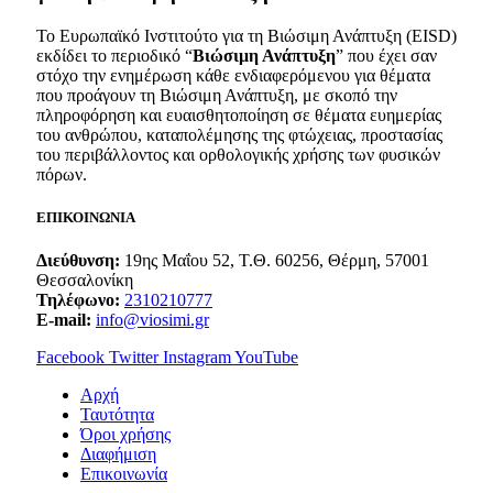
Το Ευρωπαϊκό Ινστιτούτο για τη Βιώσιμη Ανάπτυξη (EISD)
εκδίδει το περιοδικό “
Βιώσιμη Ανάπτυξη
” που έχει σαν
στόχο την ενημέρωση κάθε ενδιαφερόμενου για θέματα
που προάγουν τη Βιώσιμη Ανάπτυξη, με σκοπό την
πληροφόρηση και ευαισθητοποίηση σε θέματα ευημερίας
του ανθρώπου, καταπολέμησης της φτώχειας, προστασίας
του περιβάλλοντος και ορθολογικής χρήσης των φυσικών
πόρων.
ΕΠΙΚΟΙΝΩΝΙΑ
Διεύθυνση:
19ης Μαΐου 52, Τ.Θ. 60256, Θέρμη, 57001
Θεσσαλονίκη
Τηλέφωνο:
2310210777
E-mail:
info@viosimi.gr
Facebook
Twitter
Instagram
YouTube
Aρχή
Ταυτότητα
Όροι χρήσης
Διαφήμιση
Επικοινωνία