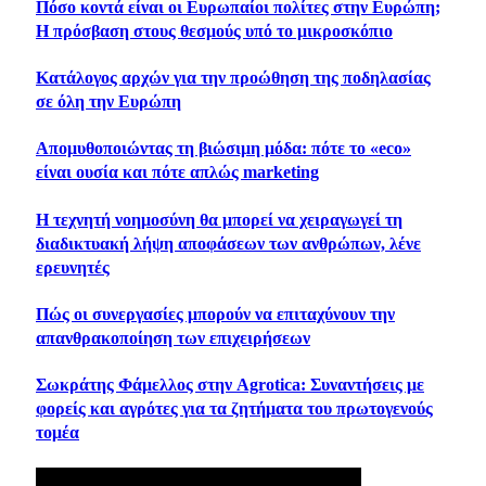
Πόσο κοντά είναι οι Ευρωπαίοι πολίτες στην Ευρώπη;
Η πρόσβαση στους θεσμούς υπό το μικροσκόπιο
Κατάλογος αρχών για την προώθηση της ποδηλασίας
σε όλη την Ευρώπη
Απομυθοποιώντας τη βιώσιμη μόδα: πότε το «eco»
είναι ουσία και πότε απλώς marketing
Η τεχνητή νοημοσύνη θα μπορεί να χειραγωγεί τη
διαδικτυακή λήψη αποφάσεων των ανθρώπων, λένε
ερευνητές
Πώς οι συνεργασίες μπορούν να επιταχύνουν την
απανθρακοποίηση των επιχειρήσεων
Σωκράτης Φάμελλος στην Agrotica: Συναντήσεις με
φορείς και αγρότες για τα ζητήματα του πρωτογενούς
τομέα