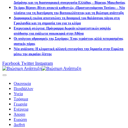
Δοϊράνης και τη διασυνοριακή συνεργασία Ελλάδας – Βόρειας Μακεδονίας
Το όρος Βέρνον–Βίτσι αποκτά καθεστώς «Προστατευόμενου Τοπίου» – Νέο
πλαίσιο για τη διατήρηση της βιοποικιλότητας και τη βιώσιμη ανάπτυξη
Δορυφορική εικόνα αποτυπώνει τη δυναμική του θαλάσσιου πάγου στη
Γροιλανδία και τη σημασία του για το κλίμα
Ενεργειακή φτώχεια: Πρόγραμμα δωρεάν κλιματιστικών υψηλής
απόδοσης για ευάλωτα νοικοκυριά στην Αθήνα
Οι υπόγειοι υδροφορείς της Σαχάρας: Ένας τεράστιος αλλά πεπερασμένος
φυσικός πόρος
Νέα ανάλυση: Η κλιματική αλλαγή επιταχύνει την ξηρασία στην Ευρώπη
μέσω της ακραίας ζέστης
Facebook
Twitter
Instagram
Οικονομία
Περιβάλλον
Υγεία
Τρόφιμα
Γεωργία
Ενέργεια
Άποψη
Ευρώπη
Διεθνή