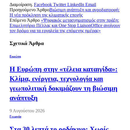
Διαμοίραση.
Facebook
Twitter
LinkedIn
Email
Προηγούμενο Άρθρο
Βιώσιμη ανάπτυξη και αγροδιατροφή:
Η νέα πρόκληση της κλιματικής εποχής
Επόμενο Άρθρο
«Ψηφιακός μετασχηματισμός στην πράξη:
Επιμελητήριο Πέλλας και One Stop LiaisonOffice ανοίγουν
τον δρόμο για τα εργαλεία της επόμενης ημέρας»
Σχετικά
Άρθρα
Ευρώπη
Η Ευρώπη στην «τέλεια καταιγίδα»:
Κλίμα, ενέργεια, τεχνολογία και
γεωπολιτική δοκιμάζουν τη βιώσιμη
ανάπτυξη
9 Αυγούστου 2026
Γεωργία
Στα 30 λεπτά το ροδάκινο: Χωρίς