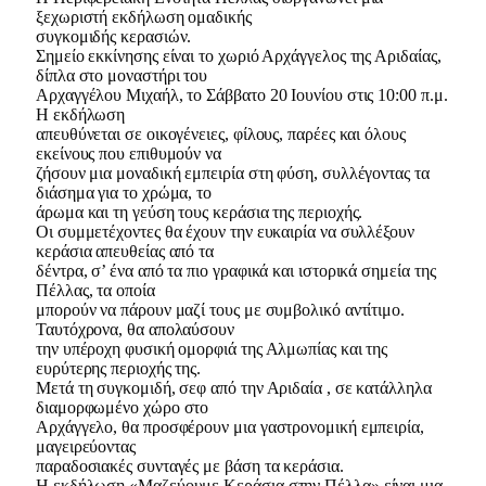
ξεχωριστή εκδήλωση ομαδικής
συγκομιδής κερασιών.
Σημείο εκκίνησης είναι το χωριό Αρχάγγελος της Αριδαίας,
δίπλα στο μοναστήρι του
Αρχαγγέλου Μιχαήλ, το Σάββατο 20 Ιουνίου στις 10:00 π.μ.
Η εκδήλωση
απευθύνεται σε οικογένειες, φίλους, παρέες και όλους
εκείνους που επιθυμούν να
ζήσουν μια μοναδική εμπειρία στη φύση, συλλέγοντας τα
διάσημα για το χρώμα, το
άρωμα και τη γεύση τους κεράσια της περιοχής.
Οι συμμετέχοντες θα έχουν την ευκαιρία να συλλέξουν
κεράσια απευθείας από τα
δέντρα, σ’ ένα από τα πιο γραφικά και ιστορικά σημεία της
Πέλλας, τα οποία
μπορούν να πάρουν μαζί τους με συμβολικό αντίτιμο.
Ταυτόχρονα, θα απολαύσουν
την υπέροχη φυσική ομορφιά της Αλμωπίας και της
ευρύτερης περιοχής της.
Μετά τη συγκομιδή, σεφ από την Αριδαία , σε κατάλληλα
διαμορφωμένο χώρο στο
Αρχάγγελο, θα προσφέρουν μια γαστρονομική εμπειρία,
μαγειρεύοντας
παραδοσιακές συνταγές με βάση τα κεράσια.
Η εκδήλωση «Μαζεύουμε Κεράσια στην Πέλλα» είναι μια