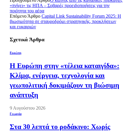
Προηγούμενο Άρθρο
Ο καπνός από τις καναδικές πυρκαγιές
«πνίγει» τις ΗΠΑ – Σοβαρές προειδοποιήσεις για την
ποιότητα του αέρα
Επόμενο Άρθρο
Capital Link Sustainability Forum 2025: Η
βιωσιμότητα σε σταυροδρόμι στρατηγικής, προκλήσεων
και ευκαιριών
Σχετικά
Άρθρα
Ευρώπη
Η Ευρώπη στην «τέλεια καταιγίδα»:
Κλίμα, ενέργεια, τεχνολογία και
γεωπολιτική δοκιμάζουν τη βιώσιμη
ανάπτυξη
9 Αυγούστου 2026
Γεωργία
Στα 30 λεπτά το ροδάκινο: Χωρίς