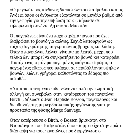
«Ο μεγαλύτερος κίνδυνος διαπιστώνεται στα Ιμαλάια και τις
Άνδεις, όπου οι άνθρωποι εξαρτώνται σε μεγάλο βαθμό από
την γεωργία για την επιβίωσή τους», δήλωσε σε
τηλεφωνική συνέντευξη από το Μπουτάν.
Οι παγετώνες είναι ένα παχύ στρώμα πάγου που έχει
διαβρώσει το βουνό για αιώνες. Συχνά λειτουργούν ως
τοίχος συγκράτησης, συγκρατώντας βράχους και λάσπη.
Όταν ο παγετώνας λιώνει, γίνεται πιο λεπτός μέχρι που
τελικά δεν μπορεί να συγκρατήσει το βουνό και καταρρέει.
Ταυτόχρονα, ο μόνιμα παγωμένος υπόγειος στρώμα, ο
παγωμένος έδαφος που υπάρχει σε περιβάλλοντα υψηλών
βουνών, λιώνει γρήγορα, καθιστώντας το έδαφος πιο
ασταθές.
«Αυτά τα φαινόμενα επιδεινώνονται από την κλιματική
αλλαγή και συνέβαλαν στην κατάρρευση του παγετώνα
Birch», δήλωσε ο Jean-Baptiste Bosson, παγετολόγος και
διευθυντής της μη κερδοσκοπικής οργάνωσης για την
προστασία της φύσης Marge Sauvage.
Όταν κατέρρευσε ο Birch, ο Bosson βρισκόταν στο
Ντουσάνμπε του Τατζικιστάν, όπου συμμετείχε στην πρώτη
διάσκεψη για τους παγετώνες που διοργάνωσε ο