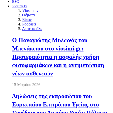
ESG
Viosimi.tv
Viosimi.tv
Θέματα
Είπαν
Podcasts
Δείτε τα όλα
Ο Παναγιώτης Μυλωνάς του
Μπενάκειου στο viosimi.gr:
Προτεραιότητα η ασφαλής χρήση
φυτοφαρμάκων και η αντιμετώπιση
νέων ασθενειών
15 Μαρτίου 2026
Δηλώσεις της εκπροσώπου του
Ευρωπαίου Επιτρόπου Υγείας στο
Συνέδριο του Δικτύου Υγιών Πόλεων