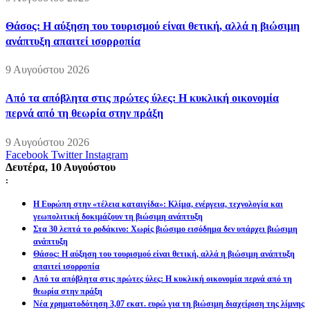
Θάσος: Η αύξηση του τουρισμού είναι θετική, αλλά η βιώσιμη
ανάπτυξη απαιτεί ισορροπία
9 Αυγούστου 2026
Από τα απόβλητα στις πρώτες ύλες: Η κυκλική οικονομία
περνά από τη θεωρία στην πράξη
9 Αυγούστου 2026
Facebook
Twitter
Instagram
Δευτέρα, 10 Αυγούστου
:
Η Ευρώπη στην «τέλεια καταιγίδα»: Κλίμα, ενέργεια, τεχνολογία και
γεωπολιτική δοκιμάζουν τη βιώσιμη ανάπτυξη
Στα 30 λεπτά το ροδάκινο: Χωρίς βιώσιμο εισόδημα δεν υπάρχει βιώσιμη
ανάπτυξη
Θάσος: Η αύξηση του τουρισμού είναι θετική, αλλά η βιώσιμη ανάπτυξη
απαιτεί ισορροπία
Από τα απόβλητα στις πρώτες ύλες: Η κυκλική οικονομία περνά από τη
θεωρία στην πράξη
Νέα χρηματοδότηση 3,07 εκατ. ευρώ για τη βιώσιμη διαχείριση της λίμνης