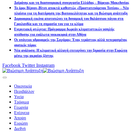
Δοϊράνης και τη διασυνοριακή συνεργασία Ελλάδας – Βόρειας Μακεδονίας
Το όρος Βέρνον–Βίτσι αποκτά καθεστώς «Προστατευόμενου Τοπίου» – Νέο
πλαίσιο για τη διατήρηση της βιοποικιλότητας και τη βιώσιμη ανάπτυξη
Δορυφορική εικόνα αποτυπώνει τη δυναμική του θαλάσσιου πάγου στη
Γροιλανδία και τη σημασία του για το κλίμα
Ενεργειακή φτώχεια: Πρόγραμμα δωρεάν κλιματιστικών υψηλής
απόδοσης για ευάλωτα νοικοκυριά στην Αθήνα
Οι υπόγειοι υδροφορείς της Σαχάρας: Ένας τεράστιος αλλά πεπερασμένος
φυσικός πόρος
Νέα ανάλυση: Η κλιματική αλλαγή επιταχύνει την ξηρασία στην Ευρώπη
μέσω της ακραίας ζέστης
Facebook
Twitter
Instagram
Οικονομία
Περιβάλλον
Υγεία
Τρόφιμα
Γεωργία
Ενέργεια
Άποψη
Ευρώπη
Διεθνή