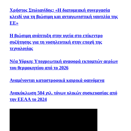
Χρήστος Στυλιανίδης: «Η διατομεακή συνεργασία
κλειδί για τη βιώσιμη και ανταγωνιστική ναυτιλία της
ΕΕ»
Η βιώσιμη ανάπτυξη στην υγεία στο επίκεντρο
συζήτησης για τη νοσηλευτική στην εποχή της
τεχνολογίας
Νέα Υόρκη: Υποχρεωτική αναφορά εκπομπών αερίων
του θερμοκηπίου από το 2026
Αναμένονται καταστροφικά καιρικά φαινόμενα
Ανακύκλωση 504 χιλ. τόνων υλικών συσκευασίας από
την ΕΕΑΑ το 2024