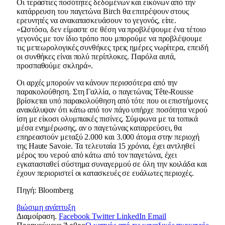
Οι τεράστιες ποσότητες δεδομένων και εικόνων από την
κατάρρευση του παγετώνα Birch θα επιτρέψουν στους
ερευνητές να ανακατασκευάσουν το γεγονός, είπε.
«Ωστόσο, δεν είμαστε σε θέση να προβλέψουμε ένα τέτοιο
γεγονός με τον ίδιο τρόπο που μπορούμε να προβλέψουμε
τις μετεωρολογικές συνθήκες τρεις ημέρες νωρίτερα, επειδή
οι συνθήκες είναι πολύ περίπλοκες. Παρόλα αυτά,
προσπαθούμε σκληρά».
Οι αρχές μπορούν να κάνουν περισσότερα από την
παρακολούθηση. Στη Γαλλία, ο παγετώνας Tête-Rousse
βρίσκεται υπό παρακολούθηση από τότε που οι επιστήμονες
ανακάλυψαν ότι κάτω από τον πάγο υπήρχε ποσότητα νερού
ίση με είκοσι ολυμπιακές πισίνες. Σύμφωνα με τα τοπικά
μέσα ενημέρωσης, αν ο παγετώνας καταρρεύσει, θα
επηρεαστούν μεταξύ 2.000 και 3.000 άτομα στην περιοχή
της Haute Savoie. Τα τελευταία 15 χρόνια, έχει αντληθεί
μέρος του νερού από κάτω από τον παγετώνα, έχει
εγκατασταθεί σύστημα συναγερμού σε όλη την κοιλάδα και
έχουν περιοριστεί οι κατασκευές σε ευάλωτες περιοχές.
Πηγή: Βloomberg
βιώσιμη ανάπτυξη
Διαμοίραση.
Facebook
Twitter
LinkedIn
Email