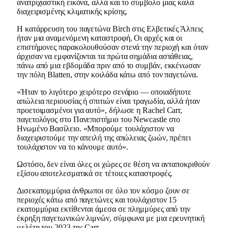
ανατριχιαστική εικόνα, αλλά και το σύμβολο μιας καλά
διαχειρισμένης κλιματικής κρίσης.
Η κατάρρευση του παγετώνα Birch στις Ελβετικές Άλπεις
ήταν μια αναμενόμενη καταστροφή. Οι αρχές και οι
επιστήμονες παρακολουθούσαν στενά την περιοχή και όταν
άρχισαν να εμφανίζονται τα πρώτα σημάδια αστάθειας,
πάνω από μια εβδομάδα πριν από το συμβάν, εκκένωσαν
την πόλη Blatten, στην κοιλάδα κάτω από τον παγετώνα.
«Ήταν το λιγότερο χειρότερο σενάριο — οποιαδήποτε
απώλεια περιουσίας ή σπιτιών είναι τραγωδία, αλλά ήταν
προετοιμασμένοι για αυτό», δήλωσε η Rachel Carr,
παγετολόγος στο Πανεπιστήμιο του Newcastle στο
Ηνωμένο Βασίλειο. «Μπορούμε τουλάχιστον να
διαχειριστούμε την απειλή της απώλειας ζωών, πρέπει
τουλάχιστον να το κάνουμε αυτό».
Ωστόσο, δεν είναι όλες οι χώρες σε θέση να ανταποκριθούν
εξίσου αποτελεσματικά σε τέτοιες καταστροφές.
Δισεκατομμύρια άνθρωποι σε όλο τον κόσμο ζουν σε
περιοχές κάτω από παγετώνες και τουλάχιστον 15
εκατομμύρια εκτίθενται άμεσα σε πλημμύρες από την
έκρηξη παγετωνικών λιμνών, σύμφωνα με μια ερευνητική
μελέτη του 2023 της Carr.