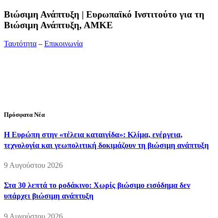
Bιώσιμη Ανάπτυξη | Ευρωπαϊκό Ινστιτούτο για τη
Βιώσιμη Ανάπτυξη, ΑΜΚΕ
Ταυτότητα
–
Επικοινωνία
Διεύθυνση:
19ης Μαΐου 52, Τ.Θ. 60256, Θέρμη, 57001
Θεσσαλονίκη
Τηλέφωνο:
2310210777
Fax:
2310210417
E-mail:
info@viosimi.gr
Πρόσφατα Νέα
Η Ευρώπη στην «τέλεια καταιγίδα»: Κλίμα, ενέργεια,
τεχνολογία και γεωπολιτική δοκιμάζουν τη βιώσιμη ανάπτυξη
9 Αυγούστου 2026
Στα 30 λεπτά το ροδάκινο: Χωρίς βιώσιμο εισόδημα δεν
υπάρχει βιώσιμη ανάπτυξη
9 Αυγούστου 2026