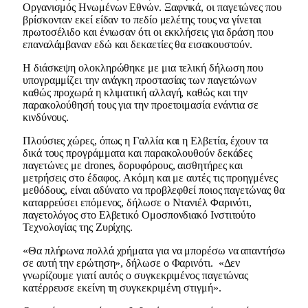
Οργανισμός Ηνωμένων Εθνών. Ξαφνικά, οι παγετώνες που
βρίσκονταν εκεί είδαν το πεδίο μελέτης τους να γίνεται
πρωτοσέλιδο και ένιωσαν ότι οι εκκλήσεις για δράση που
επαναλάμβαναν εδώ και δεκαετίες θα εισακουστούν.
Η διάσκεψη ολοκληρώθηκε με μια τελική δήλωση που
υπογραμμίζει την ανάγκη προστασίας των παγετώνων
καθώς προχωρά η κλιματική αλλαγή, καθώς και την
παρακολούθησή τους για την προετοιμασία ενάντια σε
κινδύνους.
Πλούσιες χώρες, όπως η Γαλλία και η Ελβετία, έχουν τα
δικά τους προγράμματα και παρακολουθούν δεκάδες
παγετώνες με drones, δορυφόρους, αισθητήρες και
μετρήσεις στο έδαφος. Ακόμη και με αυτές τις προηγμένες
μεθόδους, είναι αδύνατο να προβλεφθεί ποιος παγετώνας θα
καταρρεύσει επόμενος, δήλωσε ο Ντανιέλ Φαρινότι,
παγετολόγος στο Ελβετικό Ομοσπονδιακό Ινστιτούτο
Τεχνολογίας της Ζυρίχης.
«Θα πλήρωνα πολλά χρήματα για να μπορέσω να απαντήσω
σε αυτή την ερώτηση», δήλωσε ο Φαρινότι. «Δεν
γνωρίζουμε γιατί αυτός ο συγκεκριμένος παγετώνας
κατέρρευσε εκείνη τη συγκεκριμένη στιγμή».