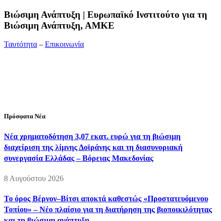
Bιώσιμη Ανάπτυξη | Ευρωπαϊκό Ινστιτούτο για τη
Βιώσιμη Ανάπτυξη, ΑΜΚΕ
Ταυτότητα
–
Επικοινωνία
Διεύθυνση:
19ης Μαΐου 52, Τ.Θ. 60256, Θέρμη, 57001
Θεσσαλονίκη
Τηλέφωνο:
2310210777
Fax:
2310210417
E-mail:
info@viosimi.gr
Πρόσφατα Νέα
Νέα χρηματοδότηση 3,07 εκατ. ευρώ για τη βιώσιμη
διαχείριση της λίμνης Δοϊράνης και τη διασυνοριακή
συνεργασία Ελλάδας – Βόρειας Μακεδονίας
8 Αυγούστου 2026
Το όρος Βέρνον–Βίτσι αποκτά καθεστώς «Προστατευόμενου
Τοπίου» – Νέο πλαίσιο για τη διατήρηση της βιοποικιλότητας
και τη βιώσιμη ανάπτυξη