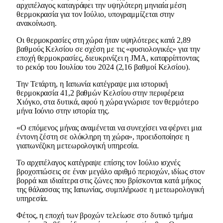
αρχιπέλαγος καταγράφει την υψηλότερη μηνιαία μέση
θερμοκρασία για τον Ιούλιο, υπογραμμίζεται στην
ανακοίνωση.
Οι θερμοκρασίες στη χώρα ήταν υψηλότερες κατά 2,89
βαθμούς Κελσίου σε σχέση με τις «φυσιολογικές» για την
εποχή θερμοκρασίες, διευκρινίζει η JMA, καταρρίπτοντας
το ρεκόρ του Ιουλίου του 2024 (2,16 βαθμοί Κελσίου).
Την Τετάρτη, η Ιαπωνία κατέγραψε μια ιστορική
θερμοκρασία 41,2 βαθμών Κελσίου στην περιφέρεια
Χιόγκο, στα δυτικά, αφού η χώρα γνώρισε τον θερμότερο
μήνα Ιούνιο στην ιστορία της.
«Ο επόμενος μήνας αναμένεται να συνεχίσει να φέρνει μια
έντονη ζέστη σε ολόκληρη τη χώρα», προειδοποίησε η
γιαπωνέζικη μετεωρολογική υπηρεσία.
Το αρχιπέλαγος κατέγραψε επίσης τον Ιούλιο ισχνές
βροχοπτώσεις σε έναν μεγάλο αριθμό περιοχών, ιδίως στον
βορρά και ιδιαίτερα στις ζώνες που βρίσκονται κατά μήκος
της θάλασσας της Ιαπωνίας, συμπλήρωσε η μετεωρολογική
υπηρεσία.
Φέτος, η εποχή των βροχών τελείωσε στο δυτικό τμήμα