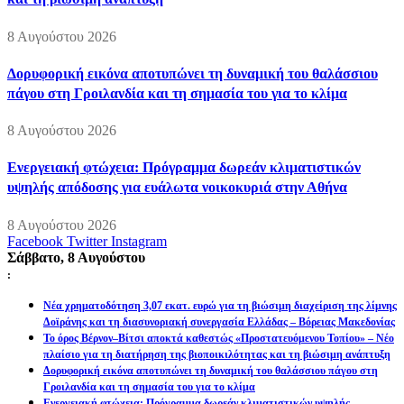
8 Αυγούστου 2026
Δορυφορική εικόνα αποτυπώνει τη δυναμική του θαλάσσιου
πάγου στη Γροιλανδία και τη σημασία του για το κλίμα
8 Αυγούστου 2026
Ενεργειακή φτώχεια: Πρόγραμμα δωρεάν κλιματιστικών
υψηλής απόδοσης για ευάλωτα νοικοκυριά στην Αθήνα
8 Αυγούστου 2026
Facebook
Twitter
Instagram
Σάββατο, 8 Αυγούστου
:
Νέα χρηματοδότηση 3,07 εκατ. ευρώ για τη βιώσιμη διαχείριση της λίμνης
Δοϊράνης και τη διασυνοριακή συνεργασία Ελλάδας – Βόρειας Μακεδονίας
Το όρος Βέρνον–Βίτσι αποκτά καθεστώς «Προστατευόμενου Τοπίου» – Νέο
πλαίσιο για τη διατήρηση της βιοποικιλότητας και τη βιώσιμη ανάπτυξη
Δορυφορική εικόνα αποτυπώνει τη δυναμική του θαλάσσιου πάγου στη
Γροιλανδία και τη σημασία του για το κλίμα
Ενεργειακή φτώχεια: Πρόγραμμα δωρεάν κλιματιστικών υψηλής