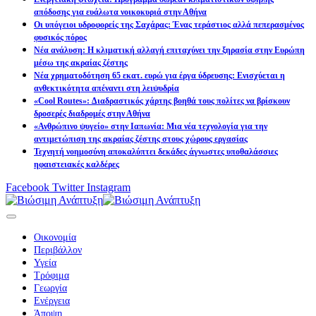
απόδοσης για ευάλωτα νοικοκυριά στην Αθήνα
Οι υπόγειοι υδροφορείς της Σαχάρας: Ένας τεράστιος αλλά πεπερασμένος
φυσικός πόρος
Νέα ανάλυση: Η κλιματική αλλαγή επιταχύνει την ξηρασία στην Ευρώπη
μέσω της ακραίας ζέστης
Νέα χρηματοδότηση 65 εκατ. ευρώ για έργα ύδρευσης: Ενισχύεται η
ανθεκτικότητα απέναντι στη λειψυδρία
«Cool Routes»: Διαδραστικός χάρτης βοηθά τους πολίτες να βρίσκουν
δροσερές διαδρομές στην Αθήνα
«Ανθρώπινο ψυγείο» στην Ιαπωνία: Μια νέα τεχνολογία για την
αντιμετώπιση της ακραίας ζέστης στους χώρους εργασίας
Τεχνητή νοημοσύνη αποκαλύπτει δεκάδες άγνωστες υποθαλάσσιες
ηφαιστειακές καλδέρες
Facebook
Twitter
Instagram
Οικονομία
Περιβάλλον
Υγεία
Τρόφιμα
Γεωργία
Ενέργεια
Άποψη