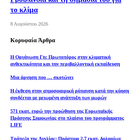
το κλίμα
8 Αυγούστου 2026
Κορυφαία Άρθρα
Η Οργάνωση Γη: Πρωτοπόρος στην κλιματική
ανθεκτικότητα και την περιβαλλοντική εκπαίδευση
Μια άρνηση που … σκοτώνει
Η έκθεση στην ατμοσφαιρική ρύπανση κατά την κύηση
συνδέεται με μειωμένη ανάπτυξη των μωρών
571 εκατ. ευρώ την προώθηση της Ευρωπαϊκής
Πράσινης Συμφωνίας στο πλαίσιο του προγράμματος
LIFE
Τράπεζα της Αγγλίας: Πρόστιμο 2,7 εκατ. δολαρίων