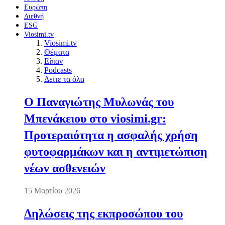
Ευρώπη
Διεθνή
ESG
Viosimi.tv
Viosimi.tv
Θέματα
Είπαν
Podcasts
Δείτε τα όλα
Ο Παναγιώτης Μυλωνάς του
Μπενάκειου στο viosimi.gr:
Προτεραιότητα η ασφαλής χρήση
φυτοφαρμάκων και η αντιμετώπιση
νέων ασθενειών
15 Μαρτίου 2026
Δηλώσεις της εκπροσώπου του