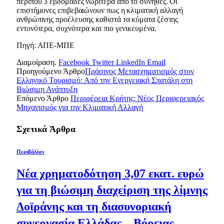
περίπου 3 εβδομάδες νωρίτερα από το σύνηθες. Οι
επιστήμονες επιβεβαιώνουν πως η κλιματική αλλαγή
ανθρώπινης προέλευσης καθιστά τα κύματα ζέστης
εντονότερα, συχνότερα και πιο γενικευμένα.
Πηγή: ΑΠΕ-ΜΠΕ
Διαμοίραση.
Facebook
Twitter
LinkedIn
Email
Προηγούμενο Άρθρο
Πράσινος Μετασχηματισμός στον
Ελληνικό Τουρισμό: Από την Ενεργειακή Σπατάλη στη
Βιώσιμη Ανάπτυξη
Επόμενο Άρθρο
Περιφέρεια Κρήτης: Νέος Περιφερειακός
Μηχανισμός για την Κλιματική Αλλαγή
Σχετικά
Άρθρα
Περιβάλλον
Νέα χρηματοδότηση 3,07 εκατ. ευρώ
για τη βιώσιμη διαχείριση της λίμνης
Δοϊράνης και τη διασυνοριακή
συνεργασία Ελλάδας – Βόρειας