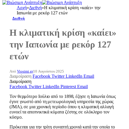
Αρχή
»
Διεθνή
»
Η κλιματική κρίση «καίει» την
Ιαπωνία με ρεκόρ 127 ετών
Διεθνή
Η κλιματική κρίση «καίει»
την Ιαπωνία με ρεκόρ 127
ετών
Από
Viosimi.gr
10 Αυγούστου 2025
Διαμοίραση
Facebook
Twitter
LinkedIn
Email
Διαμοίραση
Facebook
Twitter
LinkedIn
Pinterest
Email
Τον θερμότερο Ιούλιο από το 1898, έζησε η Ιαπωνία όπως
έγινε γνωστό από τη μετεωρολογική υπηρεσία της χώρας
(JMA), σε μια χρονική περίοδο όπου η κλιματική αλλαγή
ευνοεί τα αποπνικτικά κύματα ζέστης σε ολόκληρο τον
κόσμο.
Πρόκειται για την τρίτη συναπτή χρονιά κατά την οποία το