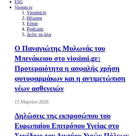
ESG
Viosimi.tv
Viosimi.tv
Θέματα
Είπαν
Podcasts
Δείτε τα όλα
Ο Παναγιώτης Μυλωνάς του
Μπενάκειου στο viosimi.gr:
Προτεραιότητα η ασφαλής χρήση
φυτοφαρμάκων και η αντιμετώπιση
νέων ασθενειών
15 Μαρτίου 2026
Δηλώσεις της εκπροσώπου του
Ευρωπαίου Επιτρόπου Υγείας στο
Συνέδριο του Δικτύου Υγιών Πόλεων