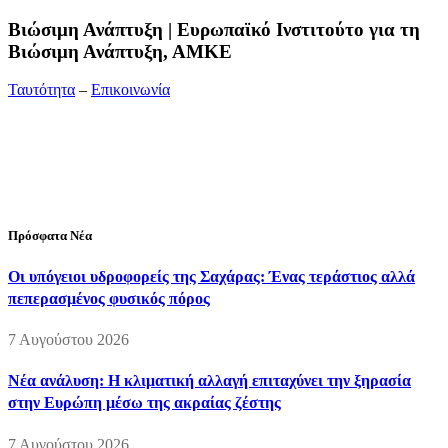
Bιώσιμη Ανάπτυξη | Ευρωπαϊκό Ινστιτούτο για τη
Βιώσιμη Ανάπτυξη, ΑΜΚΕ
Ταυτότητα
–
Επικοινωνία
Διεύθυνση:
19ης Μαΐου 52, Τ.Θ. 60256, Θέρμη, 57001
Θεσσαλονίκη
Τηλέφωνο:
2310210777
Fax:
2310210417
E-mail:
info@viosimi.gr
Πρόσφατα Νέα
Οι υπόγειοι υδροφορείς της Σαχάρας: Ένας τεράστιος αλλά
πεπερασμένος φυσικός πόρος
7 Αυγούστου 2026
Νέα ανάλυση: Η κλιματική αλλαγή επιταχύνει την ξηρασία
στην Ευρώπη μέσω της ακραίας ζέστης
7 Αυγούστου 2026