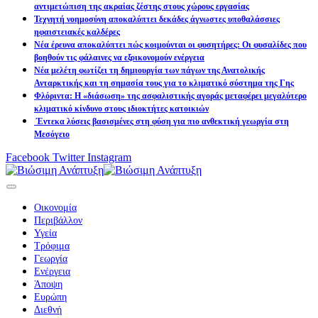
αντιμετώπιση της ακραίας ζέστης στους χώρους εργασίας
Τεχνητή νοημοσύνη αποκαλύπτει δεκάδες άγνωστες υποθαλάσσιες
ηφαιστειακές καλδέρες
Νέα έρευνα αποκαλύπτει πώς κοιμούνται οι φυσητήρες: Οι φυσαλίδες που
βοηθούν τις φάλαινες να εξοικονομούν ενέργεια
Νέα μελέτη φωτίζει τη δημιουργία των πάγων της Ανατολικής
Ανταρκτικής και τη σημασία τους για το κλιματικό σύστημα της Γης
Φλόριντα: Η «διάσωση» της ασφαλιστικής αγοράς μεταφέρει μεγαλύτερο
κλιματικό κίνδυνο στους ιδιοκτήτες κατοικιών
Έντεκα λύσεις βασισμένες στη φύση για πιο ανθεκτική γεωργία στη
Μεσόγειο
Facebook
Twitter
Instagram
Οικονομία
Περιβάλλον
Υγεία
Τρόφιμα
Γεωργία
Ενέργεια
Άποψη
Ευρώπη
Διεθνή