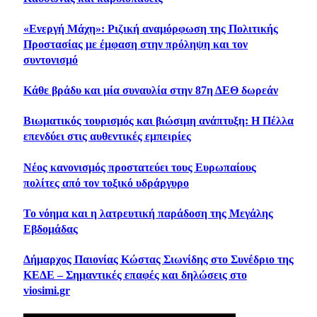
«Ενεργή Μάχη»: Ριζική αναμόρφωση της Πολιτικής
Προστασίας με έμφαση στην πρόληψη και τον
συντονισμό
Κάθε βράδυ και μία συναυλία στην 87η ΔΕΘ δωρεάν
Βιωματικός τουρισμός και βιώσιμη ανάπτυξη: Η Πέλλα
επενδύει στις αυθεντικές εμπειρίες
Νέος κανονισμός προστατεύει τους Ευρωπαίους
πολίτες από τον τοξικό υδράργυρο
Το νόημα και η λατρευτική παράδοση της Μεγάλης
Εβδομάδας
Δήμαρχος Παιονίας Κώστας Σιωνίδης στο Συνέδριο της
ΚΕΔΕ – Σημαντικές επαφές και δηλώσεις στο
viosimi.gr