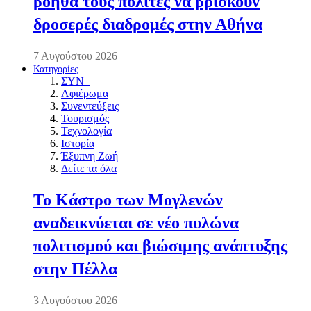
βοηθά τους πολίτες να βρίσκουν
δροσερές διαδρομές στην Αθήνα
7 Αυγούστου 2026
Κατηγορίες
ΣΥΝ+
Αφιέρωμα
Συνεντεύξεις
Τουρισμός
Τεχνολογία
Ιστορία
Έξυπνη Ζωή
Δείτε τα όλα
Το Κάστρο των Μογλενών
αναδεικνύεται σε νέο πυλώνα
πολιτισμού και βιώσιμης ανάπτυξης
στην Πέλλα
3 Αυγούστου 2026