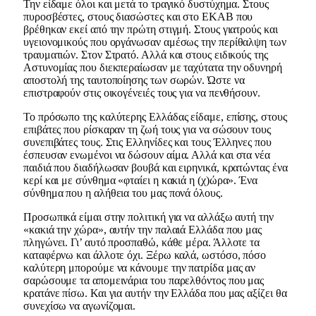
Την είδαμε όλοι και μετά το τραγικό δυστύχημα. Στους
πυροσβέστες, στους διασώστες και στο ΕΚΑΒ που
βρέθηκαν εκεί από την πρώτη στιγμή. Στους γιατρούς και
υγειονομικούς που οργάνωσαν αμέσως την περίθαλψη των
τραυματιών. Στον Στρατό. Αλλά και στους ειδικούς της
Αστυνομίας που διεκπεραίωσαν με ταχύτατα την οδυνηρή
αποστολή της ταυτοποίησης των σωρών. Ώστε να
επιστραφούν στις οικογένειές τους για να πενθήσουν.
Το πρόσωπο της καλύτερης Ελλάδας είδαμε, επίσης, στους
επιβάτες που ρίσκαραν τη ζωή τους για να σώσουν τους
συνεπιβάτες τους. Στις Ελληνίδες και τους Έλληνες που
έσπευσαν ενωμένοι να δώσουν αίμα. Αλλά και στα νέα
παιδιά που διαδήλωσαν βουβά και ειρηνικά, κρατώντας ένα
κερί και με σύνθημα «φταίει η κακιά η (χ)ώρα». Ένα
σύνθημα που η αλήθεια του μας πονά όλους.
Προσωπικά είμαι στην πολιτική για να αλλάξω αυτή την
«κακιά την χώρα», αυτήν την παλαιά Ελλάδα που μας
πληγώνει. Γι’ αυτό προσπαθώ, κάθε μέρα. Άλλοτε τα
καταφέρνω και άλλοτε όχι. Ξέρω καλά, ωστόσο, πόσο
καλύτερη μπορούμε να κάνουμε την πατρίδα μας αν
σαρώσουμε τα απομεινάρια του παρελθόντος που μας
κρατάνε πίσω. Και για αυτήν την Ελλάδα που μας αξίζει θα
συνεχίσω να αγωνίζομαι.