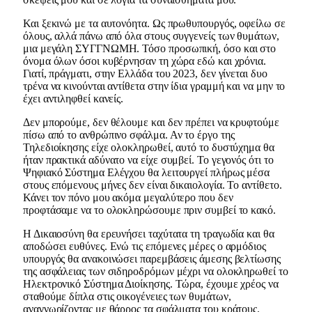
Και ξεκινώ με τα αυτονόητα. Ως πρωθυπουργός, οφείλω σε
όλους, αλλά πάνω από όλα στους συγγενείς των θυμάτων,
μια μεγάλη ΣΥΓΓΝΩΜΗ. Τόσο προσωπική, όσο και στο
όνομα όλων όσοι κυβέρνησαν τη χώρα εδώ και χρόνια.
Γιατί, πράγματι, στην Ελλάδα του 2023, δεν γίνεται δυο
τρένα να κινούνται αντίθετα στην ίδια γραμμή και να μην το
έχει αντιληφθεί κανείς.
Δεν μπορούμε, δεν θέλουμε και δεν πρέπει να κρυφτούμε
πίσω από το ανθρώπινο σφάλμα. Αν το έργο της
Τηλεδιοίκησης είχε ολοκληρωθεί, αυτό το δυστύχημα θα
ήταν πρακτικά αδύνατο να είχε συμβεί. Το γεγονός ότι το
Ψηφιακό Σύστημα Ελέγχου θα λειτουργεί πλήρως μέσα
στους επόμενους μήνες δεν είναι δικαιολογία. Το αντίθετο.
Κάνει τον πόνο μου ακόμα μεγαλύτερο που δεν
προφτάσαμε να το ολοκληρώσουμε πριν συμβεί το κακό.
Η Δικαιοσύνη θα ερευνήσει ταχύτατα τη τραγωδία και θα
αποδώσει ευθύνες. Ενώ τις επόμενες μέρες ο αρμόδιος
υπουργός θα ανακοινώσει παρεμβάσεις άμεσης βελτίωσης
της ασφάλειας των σιδηροδρόμων μέχρι να ολοκληρωθεί το
Ηλεκτρονικό Σύστημα Διοίκησης. Τώρα, έχουμε χρέος να
σταθούμε δίπλα στις οικογένειες των θυμάτων,
αναγνωρίζοντας με θάρρος τα σφάλματα του κράτους.