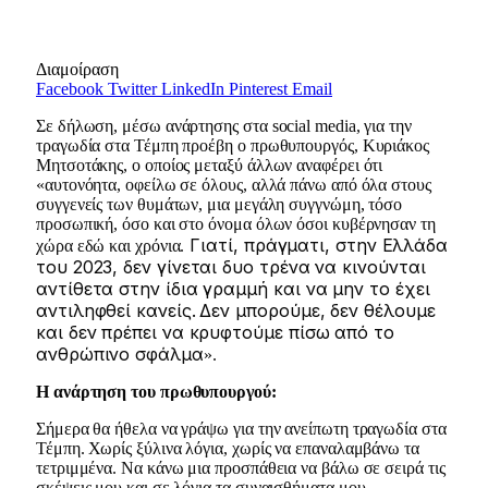
Διαμοίραση
Facebook
Twitter
LinkedIn
Pinterest
Email
Σε δήλωση, μέσω ανάρτησης στα social media, για την
τραγωδία στα Τέμπη προέβη ο πρωθυπουργός, Κυριάκος
Μητσοτάκης, ο οποίος μεταξύ άλλων αναφέρει ότι
«αυτονόητα, οφείλω σε όλους, αλλά πάνω από όλα στους
συγγενείς των θυμάτων, μια μεγάλη συγγνώμη, τόσο
προσωπική, όσο και στο όνομα όλων όσοι κυβέρνησαν τη
Γιατί, πράγματι, στην Ελλάδα
χώρα εδώ και χρόνια.
του 2023, δεν γίνεται δυο τρένα να κινούνται
αντίθετα στην ίδια γραμμή και να μην το έχει
αντιληφθεί κανείς.
Δεν μπορούμε, δεν θέλουμε
και δεν πρέπει να κρυφτούμε πίσω από το
ανθρώπινο σφάλμα
».
Η ανάρτηση του πρωθυπουργού:
Σήμερα θα ήθελα να γράψω για την ανείπωτη τραγωδία στα
Τέμπη. Χωρίς ξύλινα λόγια, χωρίς να επαναλαμβάνω τα
τετριμμένα. Να κάνω μια προσπάθεια να βάλω σε σειρά τις
σκέψεις μου και σε λόγια τα συναισθήματα μου.