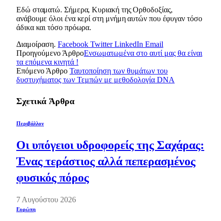
Εδώ σταματώ. Σήμερα, Κυριακή της Ορθοδοξίας,
ανάβουμε όλοι ένα κερί στη μνήμη αυτών που έφυγαν τόσο
άδικα και τόσο πρόωρα.
Διαμοίραση.
Facebook
Twitter
LinkedIn
Email
Προηγούμενο Άρθρο
Ενσωματωμένα στο αυτί μας θα είναι
τα επόμενα κινητά !
Επόμενο Άρθρο
Ταυτοποίηση των θυμάτων του
δυστυχήματος των Τεμπών με μεθοδολογία DNA
Σχετικά
Άρθρα
Περιβάλλον
Οι υπόγειοι υδροφορείς της Σαχάρας:
Ένας τεράστιος αλλά πεπερασμένος
φυσικός πόρος
7 Αυγούστου 2026
Ευρώπη