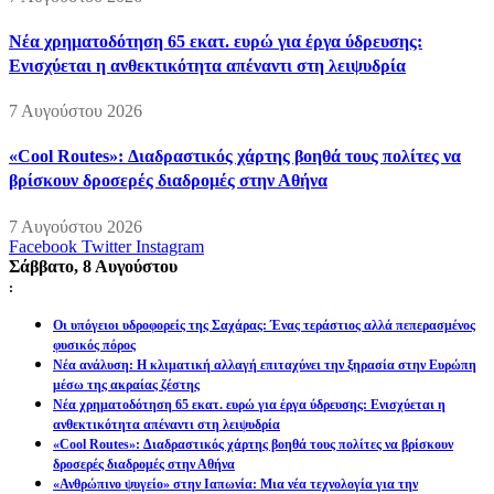
Νέα χρηματοδότηση 65 εκατ. ευρώ για έργα ύδρευσης:
Ενισχύεται η ανθεκτικότητα απέναντι στη λειψυδρία
7 Αυγούστου 2026
«Cool Routes»: Διαδραστικός χάρτης βοηθά τους πολίτες να
βρίσκουν δροσερές διαδρομές στην Αθήνα
7 Αυγούστου 2026
Facebook
Twitter
Instagram
Σάββατο, 8 Αυγούστου
:
Οι υπόγειοι υδροφορείς της Σαχάρας: Ένας τεράστιος αλλά πεπερασμένος
φυσικός πόρος
Νέα ανάλυση: Η κλιματική αλλαγή επιταχύνει την ξηρασία στην Ευρώπη
μέσω της ακραίας ζέστης
Νέα χρηματοδότηση 65 εκατ. ευρώ για έργα ύδρευσης: Ενισχύεται η
ανθεκτικότητα απέναντι στη λειψυδρία
«Cool Routes»: Διαδραστικός χάρτης βοηθά τους πολίτες να βρίσκουν
δροσερές διαδρομές στην Αθήνα
«Ανθρώπινο ψυγείο» στην Ιαπωνία: Μια νέα τεχνολογία για την