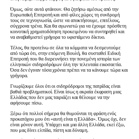
Όμως, ούτε αυτά φτάνουν. Θα ζητήσω αμέσως από την
Ευρωπαϊκή Επιτροπή και από φίλες χώρες τη συνδρομή
τους σε τεχνογνωσία, ώστε να αποκτήσουμε, επιτέλους,
σύγχρονα τρένα. Και θα αγωνιστώ για να έχουμε πρόσθετη
κοινοτική χρηματοδότηση προκειμένου να συντηρηθεί και
να αναβαθμιστεί γρήγορα το υφιστάμενο δίκτυο.
Τέλος, θα προτείνω σε όλα τα κόμματα να δεσμευτούμε
από τώρα ότι, στην επόμενη Βουλή, θα συσταθεί Ειδική
Επιτροπή που θα διερευνήσει την πονεμένη ιστορία των
ελληνικών σιδηροδρόμων όλη την τελευταία εικοσαετία.
Όσα δεν έγιναν τόσα χρόνια πρέπει να τα κάνουμε τώρα και
γρήγορα.
Γνωρίζουμε όλοι ότι οι σιδηρόδρομοι της πατρίδας είναι
βαθιά προβληματικοί. Είναι ίσως η ακραία έκφραση μιας
Ελλάδας που δεν μας ταιριάζει και θέλουμε να την
αφήσουμε πίσω.
Ξέρω ότι πολλοί σήμερα θα θυμούνται τη φράση ενός
προκατόχου μου ότι «αυτή είναι η Ελλάδα». Όμως όχι, δεν
είναι μόνον αυτή. Υπάρχει και μια άλλη Ελλάδα, εκεί έξω,
που μας δίνει ελπίδα, πίστη και δύναμη.