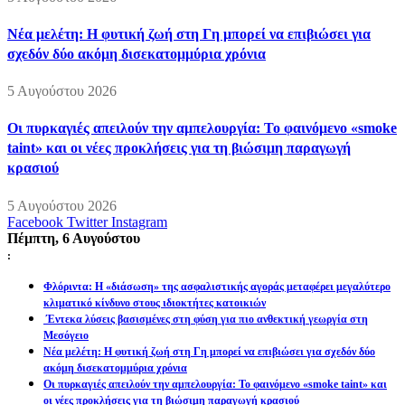
Νέα μελέτη: Η φυτική ζωή στη Γη μπορεί να επιβιώσει για
σχεδόν δύο ακόμη δισεκατομμύρια χρόνια
5 Αυγούστου 2026
Οι πυρκαγιές απειλούν την αμπελουργία: Το φαινόμενο «smoke
taint» και οι νέες προκλήσεις για τη βιώσιμη παραγωγή
κρασιού
5 Αυγούστου 2026
Facebook
Twitter
Instagram
Πέμπτη, 6 Αυγούστου
:
Φλόριντα: Η «διάσωση» της ασφαλιστικής αγοράς μεταφέρει μεγαλύτερο
κλιματικό κίνδυνο στους ιδιοκτήτες κατοικιών
Έντεκα λύσεις βασισμένες στη φύση για πιο ανθεκτική γεωργία στη
Μεσόγειο
Νέα μελέτη: Η φυτική ζωή στη Γη μπορεί να επιβιώσει για σχεδόν δύο
ακόμη δισεκατομμύρια χρόνια
Οι πυρκαγιές απειλούν την αμπελουργία: Το φαινόμενο «smoke taint» και
οι νέες προκλήσεις για τη βιώσιμη παραγωγή κρασιού