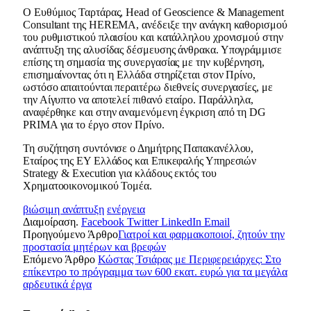
Ο Ευθύμιος Ταρτάρας, Head of Geoscience & Management
Consultant της HEREMA, ανέδειξε την ανάγκη καθορισμού
του ρυθμιστικού πλαισίου και κατάλληλου χρονισμού στην
ανάπτυξη της αλυσίδας δέσμευσης άνθρακα. Υπογράμμισε
επίσης τη σημασία της συνεργασίας με την κυβέρνηση,
επισημαίνοντας ότι η Ελλάδα στηρίζεται στον Πρίνο,
ωστόσο απαιτούνται περαιτέρω διεθνείς συνεργασίες, με
την Αίγυπτο να αποτελεί πιθανό εταίρο. Παράλληλα,
αναφέρθηκε και στην αναμενόμενη έγκριση από τη DG
PRIMA για το έργο στον Πρίνο.
Τη συζήτηση συντόνισε ο Δημήτρης Παπακανέλλου,
Εταίρος της EY Ελλάδος και Επικεφαλής Υπηρεσιών
Strategy & Execution για κλάδους εκτός του
Χρηματοοικονομικού Τομέα.
βιώσιμη ανάπτυξη
ενέργεια
Διαμοίραση.
Facebook
Twitter
LinkedIn
Email
Προηγούμενο Άρθρο
Γιατροί και φαρμακοποιοί, ζητούν την
προστασία μητέρων και βρεφών
Επόμενο Άρθρο
Κώστας Τσιάρας με Περιφερειάρχες: Στο
επίκεντρο το πρόγραμμα των 600 εκατ. ευρώ για τα μεγάλα
αρδευτικά έργα