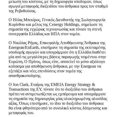
μείωση του κόστους, με τη δημιουργία υποδομών, όπως
αγωγοί μεταφοράς διοξειδίου του άνθρακα προς τον σταθμό
της Ρεβυθούσας.
Ο Ηλίας Μπεκίρος, Γενικός Διευθυντής της Σωληνουργεία
Κορίνθου και μέλος της Cenergy Holdings, σημείωσε τη
σημασία της εγχώριας τεχνογνωσίας και τόνισε τη στενή
συνεργασία Ελλάδας και ΗΠΑ στον τομέα.
Ο Νικόλας Ρήγας, Επικεφαλής Αποθήκευσης Άνθρακα της
Energean/EnEarth, επισήμανε τη σημασία της εκτεταμένης
υποδομής αγωγών και υπογράμμισε ότι η Ελλάδα διαθέτει
μία από τις μεγαλύτερες βάσεις παραγωγής τσιμέντου στην
Ευρώπη. Ο Πρίνος, όπως είπε, αποτελεί το μόνο αξιόλογο
κοίτασμα για αποθήκευση άνθρακα, με την Energean να
εξετάζει και νέες επενδύσεις στον τομέα της
απανθρακοποίησης.
Ο Jon Clark, Εταίρος της EMEIA Energy Strategy &
Transactions της EY, τόνισε ότι το διοξείδιο του άνθρακα
πρέπει να αντιμετωπίζεται ως εμπόρευμα και υπογράμμισε
τη σημασία της δημιουργίας μίας ολοκληρωμένης αλυσίδας
αξίας. Όπως επεσήμανε, το ίδιο το διοξείδιο του άνθρακα
θα είναι φθηνότερο από το συνολικό κόστος δέσμευσης και
μεταφοράς του.