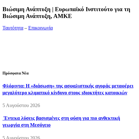
Bιώσιμη Ανάπτυξη | Ευρωπαϊκό Ινστιτούτο για τη
Βιώσιμη Ανάπτυξη, ΑΜΚΕ
Ταυτότητα
–
Επικοινωνία
Διεύθυνση:
19ης Μαΐου 52, Τ.Θ. 60256, Θέρμη, 57001
Θεσσαλονίκη
Τηλέφωνο:
2310210777
Fax:
2310210417
E-mail:
info@viosimi.gr
Πρόσφατα Νέα
Φλόριντα: Η «διάσωση» της ασφαλιστικής αγοράς μεταφέρει
μεγαλύτερο κλιματικό κίνδυνο στους ιδιοκτήτες κατοικιών
5 Αυγούστου 2026
Έντεκα λύσεις βασισμένες στη φύση για πιο ανθεκτική
γεωργία στη Μεσόγειο
5 Αυγούστου 2026