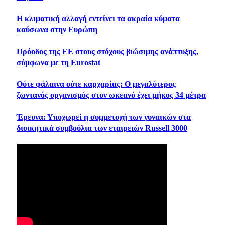
Η κλιματική αλλαγή εντείνει τα ακραία κύματα
καύσωνα στην Ευρώπη
Πρόοδος της ΕΕ στους στόχους βιώσιμης ανάπτυξης,
σύμφωνα με τη Eurostat
Ούτε φάλαινα ούτε καρχαρίας: Ο μεγαλύτερος
ζωντανός οργανισμός στον ωκεανό έχει μήκος 34 μέτρα
Έρευνα: Υποχωρεί η συμμετοχή των γυναικών στα
διοικητικά συμβούλια των εταιρειών Russell 3000