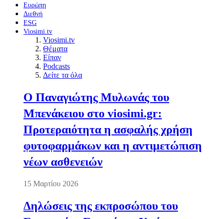
Ευρώπη
Διεθνή
ESG
Viosimi.tv
Viosimi.tv
Θέματα
Είπαν
Podcasts
Δείτε τα όλα
Ο Παναγιώτης Μυλωνάς του
Μπενάκειου στο viosimi.gr:
Προτεραιότητα η ασφαλής χρήση
φυτοφαρμάκων και η αντιμετώπιση
νέων ασθενειών
15 Μαρτίου 2026
Δηλώσεις της εκπροσώπου του