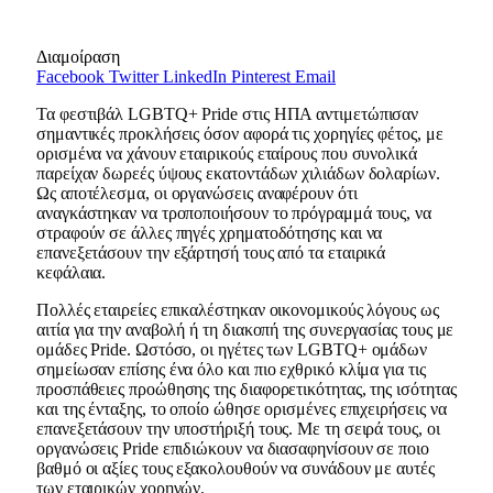
Διαμοίραση
Facebook
Twitter
LinkedIn
Pinterest
Email
Τα φεστιβάλ LGBTQ+ Pride στις ΗΠΑ αντιμετώπισαν
σημαντικές προκλήσεις όσον αφορά τις χορηγίες φέτος, με
ορισμένα να χάνουν εταιρικούς εταίρους που συνολικά
παρείχαν δωρεές ύψους εκατοντάδων χιλιάδων δολαρίων.
Ως αποτέλεσμα, οι οργανώσεις αναφέρουν ότι
αναγκάστηκαν να τροποποιήσουν το πρόγραμμά τους, να
στραφούν σε άλλες πηγές χρηματοδότησης και να
επανεξετάσουν την εξάρτησή τους από τα εταιρικά
κεφάλαια.
Πολλές εταιρείες επικαλέστηκαν οικονομικούς λόγους ως
αιτία για την αναβολή ή τη διακοπή της συνεργασίας τους με
ομάδες Pride. Ωστόσο, οι ηγέτες των LGBTQ+ ομάδων
σημείωσαν επίσης ένα όλο και πιο εχθρικό κλίμα για τις
προσπάθειες προώθησης της διαφορετικότητας, της ισότητας
και της ένταξης, το οποίο ώθησε ορισμένες επιχειρήσεις να
επανεξετάσουν την υποστήριξή τους. Με τη σειρά τους, οι
οργανώσεις Pride επιδιώκουν να διασαφηνίσουν σε ποιο
βαθμό οι αξίες τους εξακολουθούν να συνάδουν με αυτές
των εταιρικών χορηγών.