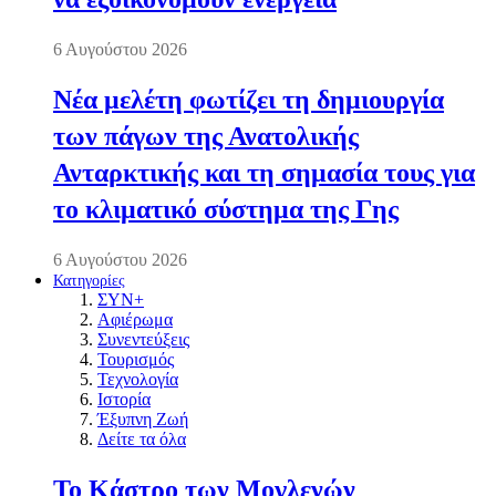
6 Αυγούστου 2026
Νέα μελέτη φωτίζει τη δημιουργία
των πάγων της Ανατολικής
Ανταρκτικής και τη σημασία τους για
το κλιματικό σύστημα της Γης
6 Αυγούστου 2026
Κατηγορίες
ΣΥΝ+
Αφιέρωμα
Συνεντεύξεις
Τουρισμός
Τεχνολογία
Ιστορία
Έξυπνη Ζωή
Δείτε τα όλα
Το Κάστρο των Μογλενών