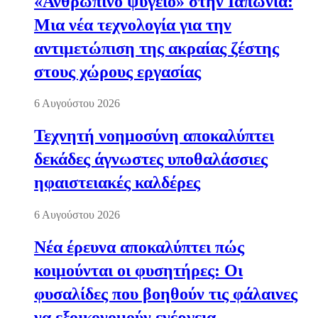
«Ανθρώπινο ψυγείο» στην Ιαπωνία:
Μια νέα τεχνολογία για την
αντιμετώπιση της ακραίας ζέστης
στους χώρους εργασίας
6 Αυγούστου 2026
Τεχνητή νοημοσύνη αποκαλύπτει
δεκάδες άγνωστες υποθαλάσσιες
ηφαιστειακές καλδέρες
6 Αυγούστου 2026
Νέα έρευνα αποκαλύπτει πώς
κοιμούνται οι φυσητήρες: Οι
φυσαλίδες που βοηθούν τις φάλαινες
να εξοικονομούν ενέργεια