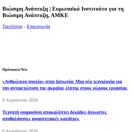
Bιώσιμη Ανάπτυξη | Ευρωπαϊκό Ινστιτούτο για τη
Βιώσιμη Ανάπτυξη, ΑΜΚΕ
Ταυτότητα
–
Επικοινωνία
Διεύθυνση:
19ης Μαΐου 52, Τ.Θ. 60256, Θέρμη, 57001
Θεσσαλονίκη
Τηλέφωνο:
2310210777
Fax:
2310210417
E-mail:
info@viosimi.gr
Πρόσφατα Νέα
«Ανθρώπινο ψυγείο» στην Ιαπωνία: Μια νέα τεχνολογία για
την αντιμετώπιση της ακραίας ζέστης στους χώρους εργασίας
6 Αυγούστου 2026
Τεχνητή νοημοσύνη αποκαλύπτει δεκάδες άγνωστες
υποθαλάσσιες ηφαιστειακές καλδέρες
6 Αυγούστου 2026