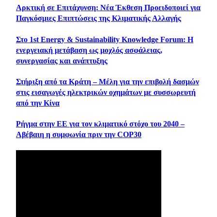
Αρκτική σε Επιτάχυνση: Νέα Έκθεση Προειδοποιεί για
Παγκόσμιες Επιπτώσεις της Κλιματικής Αλλαγής
Στο 1st Energy & Sustainability Knowledge Forum: Η
ενεργειακή μετάβαση ως μοχλός ασφάλειας,
συνεργασίας και ανάπτυξης
Στήριξη από τα Κράτη – Μέλη για την επιβολή δασμών
στις εισαγωγές ηλεκτρικών οχημάτων με συσσωρευτή
από την Κίνα
Ρήγμα στην ΕΕ για τον κλιματικό στόχο του 2040 –
Αβέβαιη η συμφωνία πριν την COP30