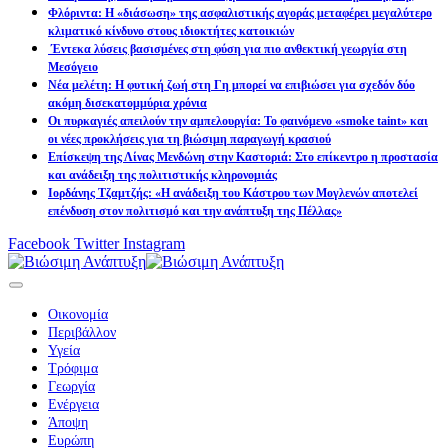
Φλόριντα: Η «διάσωση» της ασφαλιστικής αγοράς μεταφέρει μεγαλύτερο
κλιματικό κίνδυνο στους ιδιοκτήτες κατοικιών
Έντεκα λύσεις βασισμένες στη φύση για πιο ανθεκτική γεωργία στη
Μεσόγειο
Νέα μελέτη: Η φυτική ζωή στη Γη μπορεί να επιβιώσει για σχεδόν δύο
ακόμη δισεκατομμύρια χρόνια
Οι πυρκαγιές απειλούν την αμπελουργία: Το φαινόμενο «smoke taint» και
οι νέες προκλήσεις για τη βιώσιμη παραγωγή κρασιού
Επίσκεψη της Λίνας Μενδώνη στην Καστοριά: Στο επίκεντρο η προστασία
και ανάδειξη της πολιτιστικής κληρονομιάς
Ιορδάνης Τζαμτζής: «Η ανάδειξη του Κάστρου των Μογλενών αποτελεί
επένδυση στον πολιτισμό και την ανάπτυξη της Πέλλας»
Facebook
Twitter
Instagram
Οικονομία
Περιβάλλον
Υγεία
Τρόφιμα
Γεωργία
Ενέργεια
Άποψη
Ευρώπη