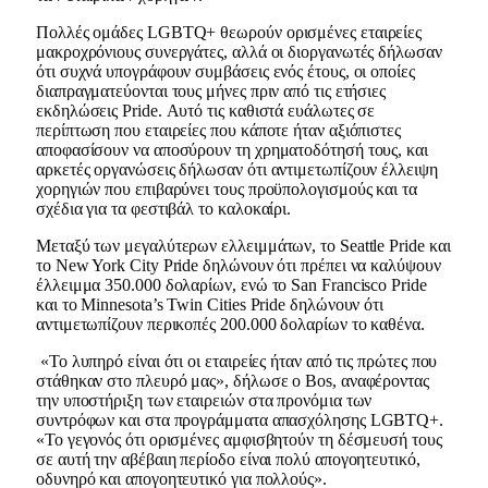
Πολλές ομάδες LGBTQ+ θεωρούν ορισμένες εταιρείες
μακροχρόνιους συνεργάτες, αλλά οι διοργανωτές δήλωσαν
ότι συχνά υπογράφουν συμβάσεις ενός έτους, οι οποίες
διαπραγματεύονται τους μήνες πριν από τις ετήσιες
εκδηλώσεις Pride. Αυτό τις καθιστά ευάλωτες σε
περίπτωση που εταιρείες που κάποτε ήταν αξιόπιστες
αποφασίσουν να αποσύρουν τη χρηματοδότησή τους, και
αρκετές οργανώσεις δήλωσαν ότι αντιμετωπίζουν έλλειψη
χορηγιών που επιβαρύνει τους προϋπολογισμούς και τα
σχέδια για τα φεστιβάλ το καλοκαίρι.
Μεταξύ των μεγαλύτερων ελλειμμάτων, το Seattle Pride και
το New York City Pride δηλώνουν ότι πρέπει να καλύψουν
έλλειμμα 350.000 δολαρίων, ενώ το San Francisco Pride
και το Minnesota’s Twin Cities Pride δηλώνουν ότι
αντιμετωπίζουν περικοπές 200.000 δολαρίων το καθένα.
«Το λυπηρό είναι ότι οι εταιρείες ήταν από τις πρώτες που
στάθηκαν στο πλευρό μας», δήλωσε ο Bos, αναφέροντας
την υποστήριξη των εταιρειών στα προνόμια των
συντρόφων και στα προγράμματα απασχόλησης LGBTQ+.
«Το γεγονός ότι ορισμένες αμφισβητούν τη δέσμευσή τους
σε αυτή την αβέβαιη περίοδο είναι πολύ απογοητευτικό,
οδυνηρό και απογοητευτικό για πολλούς».