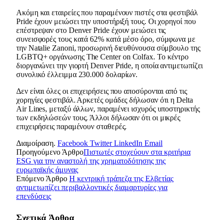
Ακόμη και εταιρείες που παραμένουν πιστές στα φεστιβάλ
Pride έχουν μειώσει την υποστήριξή τους. Οι χορηγοί που
επέστρεψαν στο Denver Pride έχουν μειώσει τις
συνεισφορές τους κατά 62% κατά μέσο όρο, σύμφωνα με
την Natalie Zanoni, προσωρινή διευθύνουσα σύμβουλο της
LGBTQ+ οργάνωσης The Center on Colfax. Το κέντρο
διοργανώνει την γιορτή Denver Pride, η οποία αντιμετωπίζει
συνολικό έλλειμμα 230.000 δολαρίων.
Δεν είναι όλες οι επιχειρήσεις που αποσύρονται από τις
χορηγίες φεστιβάλ. Αρκετές ομάδες δήλωσαν ότι η Delta
Air Lines, μεταξύ άλλων, παραμένει ισχυρός υποστηρικτής
των εκδηλώσεών τους. Άλλοι δήλωσαν ότι οι μικρές
επιχειρήσεις παραμένουν σταθερές.
Διαμοίραση.
Facebook
Twitter
LinkedIn
Email
Προηγούμενο Άρθρο
Πιστωτές στοχεύουν στα κριτήρια
ESG για την αναστολή της χρηματοδότησης της
ευρωπαϊκής άμυνας
Επόμενο Άρθρο
Η κεντρική τράπεζα της Ελβετίας
αντιμετωπίζει περιβαλλοντικές διαμαρτυρίες για
επενδύσεις
Σχετικά
Άρθρα