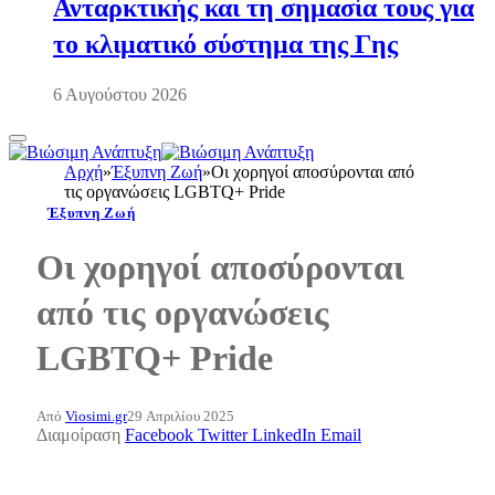
Ανταρκτικής και τη σημασία τους για
το κλιματικό σύστημα της Γης
6 Αυγούστου 2026
Αρχή
»
Έξυπνη Ζωή
»
Οι χορηγοί αποσύρονται από
τις οργανώσεις LGBTQ+ Pride
Έξυπνη Ζωή
Οι χορηγοί αποσύρονται
από τις οργανώσεις
LGBTQ+ Pride
Από
Viosimi.gr
29 Απριλίου 2025
Διαμοίραση
Facebook
Twitter
LinkedIn
Email