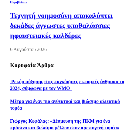
Περιβάλλον
Τεχνητή νοημοσύνη αποκαλύπτει
δεκάδες άγνωστες υποθαλάσσιες
ηφαιστειακές καλδέρες
6 Αυγούστου 2026
Κορυφαία Άρθρα
Ρεκόρ αύξησης στις παγκόσμιες εκπομπές άνθρακα το
2024, σύμφωνα με τον WMO
Μέτρα για έναν πιο ανθεκτικό και βιώσιμο αλιευτικό
τομέα
Γιώργος Κεφάλας: «Δέσμευση της ΠΚΜ για ένα
πράσινο και βιώσιμο μέλλον στον πρωτογενή τομέα»