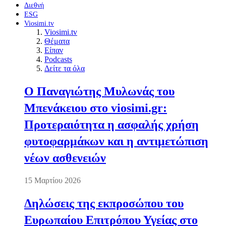
Διεθνή
ESG
Viosimi.tv
Viosimi.tv
Θέματα
Είπαν
Podcasts
Δείτε τα όλα
Ο Παναγιώτης Μυλωνάς του
Μπενάκειου στο viosimi.gr:
Προτεραιότητα η ασφαλής χρήση
φυτοφαρμάκων και η αντιμετώπιση
νέων ασθενειών
15 Μαρτίου 2026
Δηλώσεις της εκπροσώπου του
Ευρωπαίου Επιτρόπου Υγείας στο