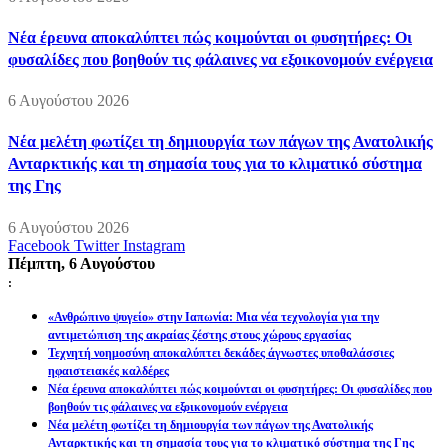
Νέα έρευνα αποκαλύπτει πώς κοιμούνται οι φυσητήρες: Οι
φυσαλίδες που βοηθούν τις φάλαινες να εξοικονομούν ενέργεια
6 Αυγούστου 2026
Νέα μελέτη φωτίζει τη δημιουργία των πάγων της Ανατολικής
Ανταρκτικής και τη σημασία τους για το κλιματικό σύστημα
της Γης
6 Αυγούστου 2026
Facebook
Twitter
Instagram
Πέμπτη, 6 Αυγούστου
:
«Ανθρώπινο ψυγείο» στην Ιαπωνία: Μια νέα τεχνολογία για την
αντιμετώπιση της ακραίας ζέστης στους χώρους εργασίας
Τεχνητή νοημοσύνη αποκαλύπτει δεκάδες άγνωστες υποθαλάσσιες
ηφαιστειακές καλδέρες
Νέα έρευνα αποκαλύπτει πώς κοιμούνται οι φυσητήρες: Οι φυσαλίδες που
βοηθούν τις φάλαινες να εξοικονομούν ενέργεια
Νέα μελέτη φωτίζει τη δημιουργία των πάγων της Ανατολικής
Ανταρκτικής και τη σημασία τους για το κλιματικό σύστημα της Γης