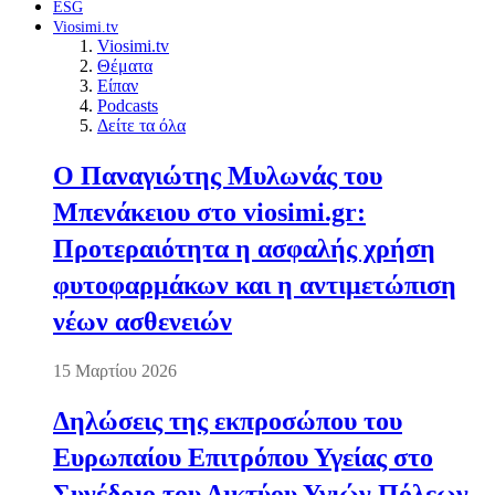
ESG
Viosimi.tv
Viosimi.tv
Θέματα
Είπαν
Podcasts
Δείτε τα όλα
Ο Παναγιώτης Μυλωνάς του
Μπενάκειου στο viosimi.gr:
Προτεραιότητα η ασφαλής χρήση
φυτοφαρμάκων και η αντιμετώπιση
νέων ασθενειών
15 Μαρτίου 2026
Δηλώσεις της εκπροσώπου του
Ευρωπαίου Επιτρόπου Υγείας στο
Συνέδριο του Δικτύου Υγιών Πόλεων