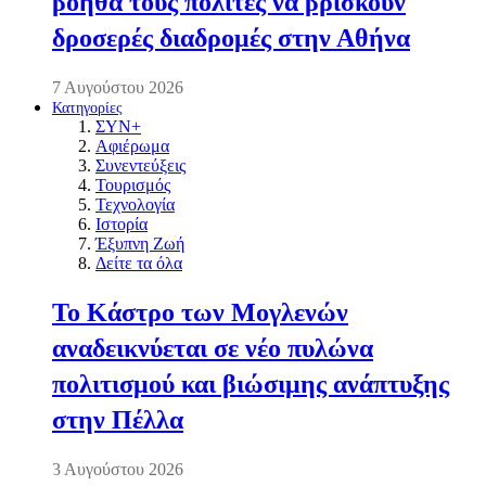
βοηθά τους πολίτες να βρίσκουν
δροσερές διαδρομές στην Αθήνα
7 Αυγούστου 2026
Κατηγορίες
ΣΥΝ+
Αφιέρωμα
Συνεντεύξεις
Τουρισμός
Τεχνολογία
Ιστορία
Έξυπνη Ζωή
Δείτε τα όλα
Το Κάστρο των Μογλενών
αναδεικνύεται σε νέο πυλώνα
πολιτισμού και βιώσιμης ανάπτυξης
στην Πέλλα
3 Αυγούστου 2026