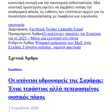
κοινωνική συνοχή και την οικονομική ανθεκτικότητα. Μια
ολιστική προσέγγιση οφείλει να λαμβάνει υπόψη την
αναδρομική αδικία, τις ευθύνες των εποπτικών αρχών και τη
δυνατότητα αποκατάστασης με διαφάνεια και λογοδοσία.
οικονομία
Διαμοίραση.
Facebook
Twitter
LinkedIn
Email
Προηγούμενο Άρθρο
Οι καλύτερες παραλίες της Ευρώπης
για το 2025 – Μόνο μία ελληνική στη λίστα
Επόμενο Άρθρο
Ψηφιακή ωρίμανση των ΜμΕ στην
Ελλάδα: Γρήγορη πρόοδος, χαμηλή αφετηρία
Σχετικά
Άρθρα
Περιβάλλον
Οι υπόγειοι υδροφορείς της Σαχάρας:
Ένας τεράστιος αλλά πεπερασμένος
φυσικός πόρος
7 Αυγούστου 2026