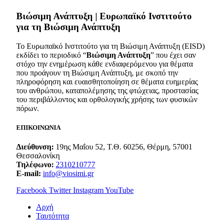
Bιώσιμη Ανάπτυξη | Ευρωπαϊκό Ινστιτούτο
για τη Βιώσιμη Ανάπτυξη
Το Ευρωπαϊκό Ινστιτούτο για τη Βιώσιμη Ανάπτυξη (EISD)
εκδίδει το περιοδικό “
Βιώσιμη Ανάπτυξη
” που έχει σαν
στόχο την ενημέρωση κάθε ενδιαφερόμενου για θέματα
που προάγουν τη Βιώσιμη Ανάπτυξη, με σκοπό την
πληροφόρηση και ευαισθητοποίηση σε θέματα ευημερίας
του ανθρώπου, καταπολέμησης της φτώχειας, προστασίας
του περιβάλλοντος και ορθολογικής χρήσης των φυσικών
πόρων.
ΕΠΙΚΟΙΝΩΝΙΑ
Διεύθυνση:
19ης Μαΐου 52, Τ.Θ. 60256, Θέρμη, 57001
Θεσσαλονίκη
Τηλέφωνο:
2310210777
E-mail:
info@viosimi.gr
Facebook
Twitter
Instagram
YouTube
Aρχή
Ταυτότητα