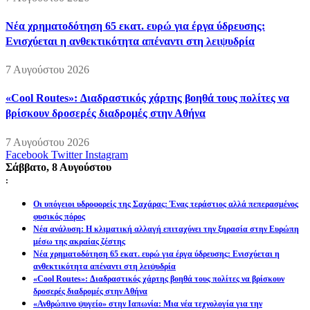
Νέα χρηματοδότηση 65 εκατ. ευρώ για έργα ύδρευσης:
Ενισχύεται η ανθεκτικότητα απέναντι στη λειψυδρία
7 Αυγούστου 2026
«Cool Routes»: Διαδραστικός χάρτης βοηθά τους πολίτες να
βρίσκουν δροσερές διαδρομές στην Αθήνα
7 Αυγούστου 2026
Facebook
Twitter
Instagram
Σάββατο, 8 Αυγούστου
:
Οι υπόγειοι υδροφορείς της Σαχάρας: Ένας τεράστιος αλλά πεπερασμένος
φυσικός πόρος
Νέα ανάλυση: Η κλιματική αλλαγή επιταχύνει την ξηρασία στην Ευρώπη
μέσω της ακραίας ζέστης
Νέα χρηματοδότηση 65 εκατ. ευρώ για έργα ύδρευσης: Ενισχύεται η
ανθεκτικότητα απέναντι στη λειψυδρία
«Cool Routes»: Διαδραστικός χάρτης βοηθά τους πολίτες να βρίσκουν
δροσερές διαδρομές στην Αθήνα
«Ανθρώπινο ψυγείο» στην Ιαπωνία: Μια νέα τεχνολογία για την