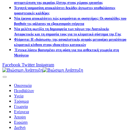
αντιμετώπιση της ακραίας ζέστης στους χώρους εργασίας
Τεχνητή νοημοσύνη αποκαλύπτει δεκάδες άγνωστες υποθαλάσσιες
ηφαιστειακές καλδέρες
Νέα έρευνα αποκαλύπτει πώς κοιμούνται οι φυσητήρες: Οι φυσαλίδες που
βοηθούν τις φάλαινες να εξοικονομούν ενέργεια
Νέα μελέτη φωτίζει τη δημιουργία των πάγων της Ανατολικής
Ανταρκτικής και τη σημασία τους για το κλιματικό σύστημα της Γης
Φλόριντα: Η «διάσωση» της ασφαλιστικής αγοράς μεταφέρει μεγαλύτερο
κλιματικό κίνδυνο στους ιδιοκτήτες κατοικιών
Έντεκα λύσεις βασισμένες στη φύση για πιο ανθεκτική γεωργία στη
Μεσόγειο
Facebook
Twitter
Instagram
Οικονομία
Περιβάλλον
Υγεία
Τρόφιμα
Γεωργία
Ενέργεια
Άποψη
Ευρώπη
Διεθνή