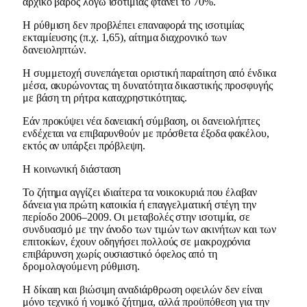
αρχικό βάρος λόγω ισοτιμίας φτάνει το 70%.
Η ρύθμιση δεν προβλέπει επαναφορά της ισοτιμίας
εκταμίευσης (π.χ. 1,65), αίτημα διαχρονικό των
δανειοληπτών.
Η συμμετοχή συνεπάγεται οριστική παραίτηση από ένδικα
μέσα, ακυρώνοντας τη δυνατότητα δικαστικής προσφυγής
με βάση τη ρήτρα καταχρηστικότητας.
Εάν προκύψει νέα δανειακή σύμβαση, οι δανειολήπτες
ενδέχεται να επιβαρυνθούν με πρόσθετα έξοδα φακέλου,
εκτός αν υπάρξει πρόβλεψη.
Η κοινωνική διάσταση
Το ζήτημα αγγίζει ιδιαίτερα τα νοικοκυριά που έλαβαν
δάνεια για πρώτη κατοικία ή επαγγελματική στέγη την
περίοδο 2006–2009. Οι μεταβολές στην ισοτιμία, σε
συνδυασμό με την άνοδο των τιμών των ακινήτων και των
επιτοκίων, έχουν οδηγήσει πολλούς σε μακροχρόνια
επιβάρυνση χωρίς ουσιαστικό όφελος από τη
δρομολογούμενη ρύθμιση.
Η δίκαιη και βιώσιμη αναδιάρθρωση οφειλών δεν είναι
μόνο τεχνικό ή νομικό ζήτημα, αλλά προϋπόθεση για την