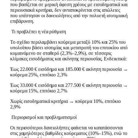
που βασίζεται σε μερική άφεση χρέους με εισοδηματικά και
περιουσιακά κριτήρια, δεν ανταποκρίνεται στις απώλειες
που υπέστησαν οι δανειολήπτες από την πολυετή ισοτιμιακή
επιβάρυνση.
Τι προβλέπει η νέα ρύθμιση
Το σχέδιο περιλαμβάνει κούρεμα μεταξύ 10% και 25% του
υπολοίπου βάσει ισοτιμίας και μετατροπή του επιτοκίου από
κυμαινόμενο σε σταθερό (2,3%–2,9%), σε τέσσερις
κλίμακες εισοδήματος και ακίνητης περιουσίας. Ενδεικτικά:
Έως 22.000 € εισόδημα και 185.000 € ακίνητη περιουσία →
κούρεμα 25%, επιτόκιο 2,3%
Έως 33.000 € εισόδημα και 277.500 € ακίνητη περιουσία →
κούρεμα 15%, επιτόκιο 2,7%
Χωρίς εισοδηματικά κριτήρια → κούρεμα 10%, επιτόκιο
2,9%
Περιορισμοί και προβληματισμοί
Οι περισσότεροι δανειολήπτες φαίνεται να κατατάσσονται
στις χαμηλότερες βαθμίδες κούρεματος (10%–15%), ενώ το