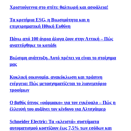
Χριστούγεννα στο σπίτι: θαλπωρή και ασφάλεια!
Τα κριτήρια ESG, η Βιωσιμότητα και η
επιχειρηματική Ηθική Ευθύνη
Πάνω από 100 άγρια άλογα ζουν στην Αττική – Πώς
αναπτύχθηκε το κοπάδι
Βιώσιμη ανάπτυξη. Αυτό πρέπει να είναι το στοίχημα
μας
Κυκλική οικονομία, ανακύκλωση και πράσινη
ενέργεια: Πώς μετασχηματίζεται το λιανεμπόριο
τροφίμων
Ο βαθύς ύπνος «φάρμακο» για τον εγκέφαλο – Πώς η
έλλειψή του αυξάνει τον κίνδυνο για Αλτσχάιμερ
Schneider Electric: Τα «κλειστά» συστήματα
αυτοματισμού κοστίζουν έως 7,5% των εσόδων και