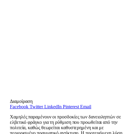
Διαμοίραση
Facebook
Twitter
LinkedIn
Pinterest
Email
Χαμηλές παραμένουν οι προσδοκίες των δανειοληπτών σε
ελβετικό φράγκο για τη ρύθμιση που προωθείται από την
πολιτεία, καθώς θεωρείται καθυστερημένη και με
περιορισμένο πραγματικό αντίκτυπο. Η προτεινόμενη λύση,