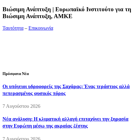
Bιώσιμη Ανάπτυξη | Ευρωπαϊκό Ινστιτούτο για τη
Βιώσιμη Ανάπτυξη, ΑΜΚΕ
Ταυτότητα
–
Επικοινωνία
Διεύθυνση:
19ης Μαΐου 52, Τ.Θ. 60256, Θέρμη, 57001
Θεσσαλονίκη
Τηλέφωνο:
2310210777
Fax:
2310210417
E-mail:
info@viosimi.gr
Πρόσφατα Νέα
Οι υπόγειοι υδροφορείς της Σαχάρας: Ένας τεράστιος αλλά
πεπερασμένος φυσικός πόρος
7 Αυγούστου 2026
Νέα ανάλυση: Η κλιματική αλλαγή επιταχύνει την ξηρασία
στην Ευρώπη μέσω της ακραίας ζέστης
7 Αυγούστου 2026