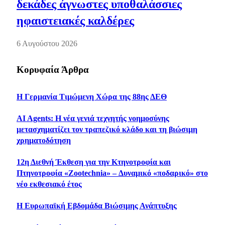
δεκάδες άγνωστες υποθαλάσσιες
ηφαιστειακές καλδέρες
6 Αυγούστου 2026
Κορυφαία Άρθρα
Η Γερμανία Τιμώμενη Χώρα της 88ης ΔΕΘ
AI Agents: Η νέα γενιά τεχνητής νοημοσύνης
μετασχηματίζει τον τραπεζικό κλάδο και τη βιώσιμη
χρηματοδότηση
12η Διεθνή Έκθεση για την Κτηνοτροφία και
Πτηνοτροφία «Zootechnia» – Δυναμικό «ποδαρικό» στο
νέο εκθεσιακό έτος
Η Ευρωπαϊκή Εβδομάδα Βιώσιμης Ανάπτυξης