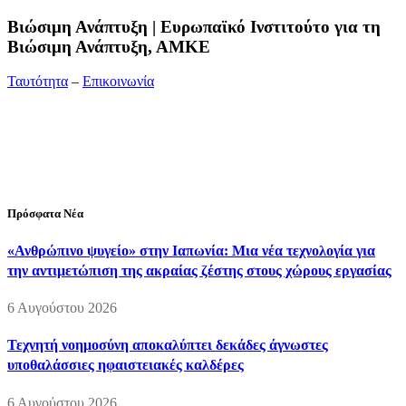
Bιώσιμη Ανάπτυξη | Ευρωπαϊκό Ινστιτούτο για τη
Βιώσιμη Ανάπτυξη, ΑΜΚΕ
Ταυτότητα
–
Επικοινωνία
Διεύθυνση:
19ης Μαΐου 52, Τ.Θ. 60256, Θέρμη, 57001
Θεσσαλονίκη
Τηλέφωνο:
2310210777
Fax:
2310210417
E-mail:
info@viosimi.gr
Πρόσφατα Νέα
«Ανθρώπινο ψυγείο» στην Ιαπωνία: Μια νέα τεχνολογία για
την αντιμετώπιση της ακραίας ζέστης στους χώρους εργασίας
6 Αυγούστου 2026
Τεχνητή νοημοσύνη αποκαλύπτει δεκάδες άγνωστες
υποθαλάσσιες ηφαιστειακές καλδέρες
6 Αυγούστου 2026