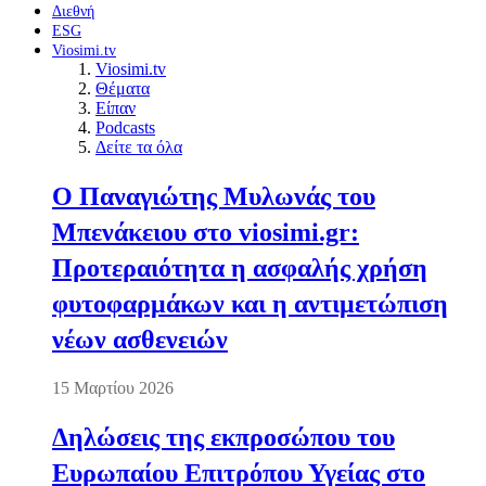
Διεθνή
ESG
Viosimi.tv
Viosimi.tv
Θέματα
Είπαν
Podcasts
Δείτε τα όλα
Ο Παναγιώτης Μυλωνάς του
Μπενάκειου στο viosimi.gr:
Προτεραιότητα η ασφαλής χρήση
φυτοφαρμάκων και η αντιμετώπιση
νέων ασθενειών
15 Μαρτίου 2026
Δηλώσεις της εκπροσώπου του
Ευρωπαίου Επιτρόπου Υγείας στο