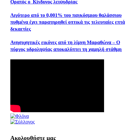
Ορατός ο Κίνδυνος λειψυδρίας
Λιγότερο από το 0,001% του παγκόσμιου θαλάσσιου
πυθμένα έχει παρατηρηθεί οπτικά τις τελευταίες επτά
δεκαετίες
Ανησυχητικές εικόνες από τη λίμνη Μαραθώνα – Ο
πύργος υδροληψίας αποκαλύπτει τη χαμηλή στάθμη
Ακολουθήστε μας