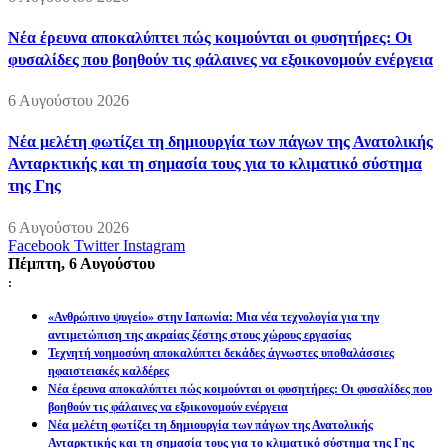
Νέα έρευνα αποκαλύπτει πώς κοιμούνται οι φυσητήρες: Οι
φυσαλίδες που βοηθούν τις φάλαινες να εξοικονομούν ενέργεια
6 Αυγούστου 2026
Νέα μελέτη φωτίζει τη δημιουργία των πάγων της Ανατολικής
Ανταρκτικής και τη σημασία τους για το κλιματικό σύστημα
της Γης
6 Αυγούστου 2026
Facebook
Twitter
Instagram
Πέμπτη, 6 Αυγούστου
:
«Ανθρώπινο ψυγείο» στην Ιαπωνία: Μια νέα τεχνολογία για την
αντιμετώπιση της ακραίας ζέστης στους χώρους εργασίας
Τεχνητή νοημοσύνη αποκαλύπτει δεκάδες άγνωστες υποθαλάσσιες
ηφαιστειακές καλδέρες
Νέα έρευνα αποκαλύπτει πώς κοιμούνται οι φυσητήρες: Οι φυσαλίδες που
βοηθούν τις φάλαινες να εξοικονομούν ενέργεια
Νέα μελέτη φωτίζει τη δημιουργία των πάγων της Ανατολικής
Ανταρκτικής και τη σημασία τους για το κλιματικό σύστημα της Γης