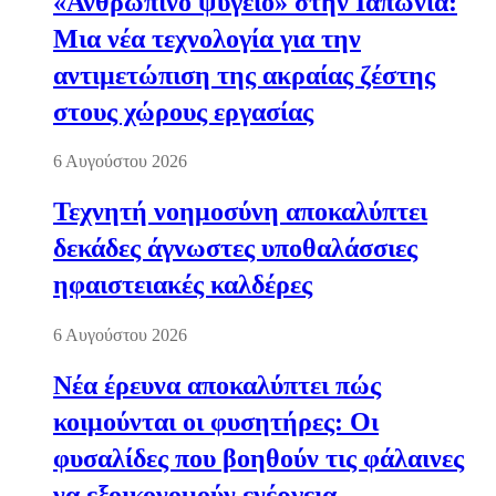
«Ανθρώπινο ψυγείο» στην Ιαπωνία:
Μια νέα τεχνολογία για την
αντιμετώπιση της ακραίας ζέστης
στους χώρους εργασίας
6 Αυγούστου 2026
Τεχνητή νοημοσύνη αποκαλύπτει
δεκάδες άγνωστες υποθαλάσσιες
ηφαιστειακές καλδέρες
6 Αυγούστου 2026
Νέα έρευνα αποκαλύπτει πώς
κοιμούνται οι φυσητήρες: Οι
φυσαλίδες που βοηθούν τις φάλαινες
να εξοικονομούν ενέργεια