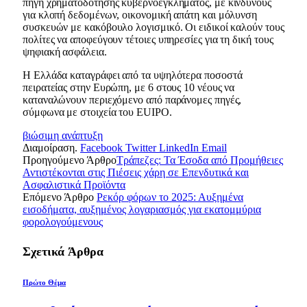
πηγή χρηματοδότησης κυβερνοεγκλήματος, με κινδύνους
για κλοπή δεδομένων, οικονομική απάτη και μόλυνση
συσκευών με κακόβουλο λογισμικό. Οι ειδικοί καλούν τους
πολίτες να αποφεύγουν τέτοιες υπηρεσίες για τη δική τους
ψηφιακή ασφάλεια.
Η Ελλάδα καταγράφει από τα υψηλότερα ποσοστά
πειρατείας στην Ευρώπη, με 6 στους 10 νέους να
καταναλώνουν περιεχόμενο από παράνομες πηγές,
σύμφωνα με στοιχεία του EUIPO.
βιώσιμη ανάπτυξη
Διαμοίραση.
Facebook
Twitter
LinkedIn
Email
Προηγούμενο Άρθρο
Τράπεζες: Τα Έσοδα από Προμήθειες
Αντιστέκονται στις Πιέσεις χάρη σε Επενδυτικά και
Ασφαλιστικά Προϊόντα
Επόμενο Άρθρο
Ρεκόρ φόρων το 2025: Αυξημένα
εισοδήματα, αυξημένος λογαριασμός για εκατομμύρια
φορολογούμενους
Σχετικά
Άρθρα
Πρώτο Θέμα