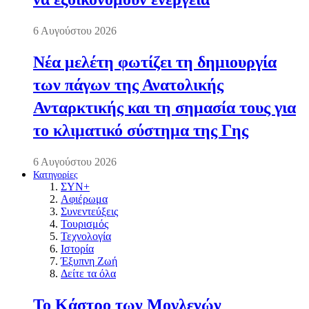
6 Αυγούστου 2026
Νέα μελέτη φωτίζει τη δημιουργία
των πάγων της Ανατολικής
Ανταρκτικής και τη σημασία τους για
το κλιματικό σύστημα της Γης
6 Αυγούστου 2026
Κατηγορίες
ΣΥΝ+
Αφιέρωμα
Συνεντεύξεις
Τουρισμός
Τεχνολογία
Ιστορία
Έξυπνη Ζωή
Δείτε τα όλα
Το Κάστρο των Μογλενών