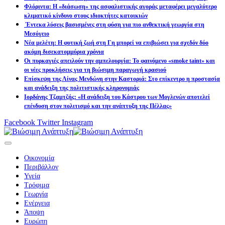
Φλόριντα: Η «διάσωση» της ασφαλιστικής αγοράς μεταφέρει μεγαλύτερο
κλιματικό κίνδυνο στους ιδιοκτήτες κατοικιών
Έντεκα λύσεις βασισμένες στη φύση για πιο ανθεκτική γεωργία στη
Μεσόγειο
Νέα μελέτη: Η φυτική ζωή στη Γη μπορεί να επιβιώσει για σχεδόν δύο
ακόμη δισεκατομμύρια χρόνια
Οι πυρκαγιές απειλούν την αμπελουργία: Το φαινόμενο «smoke taint» και
οι νέες προκλήσεις για τη βιώσιμη παραγωγή κρασιού
Επίσκεψη της Λίνας Μενδώνη στην Καστοριά: Στο επίκεντρο η προστασία
και ανάδειξη της πολιτιστικής κληρονομιάς
Ιορδάνης Τζαμτζής: «Η ανάδειξη του Κάστρου των Μογλενών αποτελεί
επένδυση στον πολιτισμό και την ανάπτυξη της Πέλλας»
Facebook
Twitter
Instagram
Οικονομία
Περιβάλλον
Υγεία
Τρόφιμα
Γεωργία
Ενέργεια
Άποψη
Ευρώπη