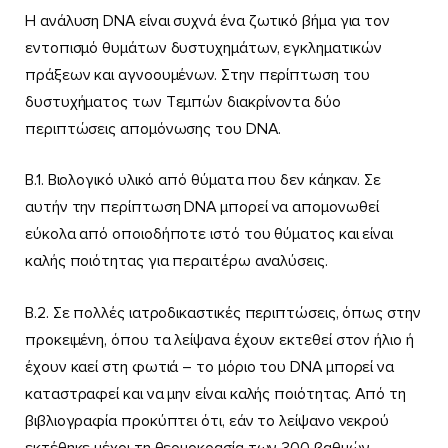
Η ανάλυση DNA είναι συχνά ένα ζωτικό βήμα για τον
εντοπισμό θυμάτων δυστυχημάτων, εγκληματικών
πράξεων και αγνοουμένων. Στην περίπτωση του
δυστυχήματος των Tεμπών διακρίνοντα δύο
περιπτώσεις απομόνωσης του DNA.
Β.1. Βιολογικό υλικό από θύματα που δεν κάηκαν. Σε
αυτήν την περίπτωση DNA μπορεί να απομονωθεί
εύκολα από οποιοδήποτε ιστό του θύματος και είναι
καλής ποιότητας για περαιτέρω αναλύσεις.
Β.2. Σε πολλές ιατροδικαστικές περιπτώσεις, όπως στην
προκειμένη, όπου τα λείψανα έχουν εκτεθεί στον ήλιο ή
έχουν καεί στη φωτιά – το μόριο του DNA μπορεί να
καταστραφεί και να μην είναι καλής ποιότητας. Από τη
βιβλιογραφία προκύπτει ότι, εάν το λείψανο νεκρού
εκτέθηκε μέχρι τη θερμοκρασία των 300 βαθμών