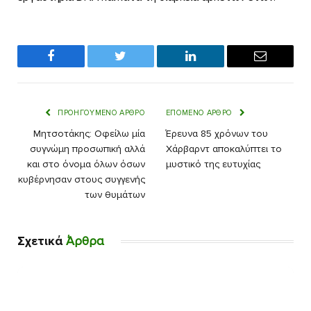
Facebook
Twitter
LinkedIn
Email
ΠΡΟΗΓΟΎΜΕΝΟ ΆΡΘΡΟ
ΕΠΌΜΕΝΟ ΆΡΘΡΟ
Μητσοτάκης: Οφείλω μία
Έρευνα 85 χρόνων του
συγνώμη προσωπική αλλά
Χάρβαρντ αποκαλύπτει το
και στο όνομα όλων όσων
μυστικό της ευτυχίας
κυβέρνησαν στους συγγενής
των θυμάτων
Σχετικά
Άρθρα