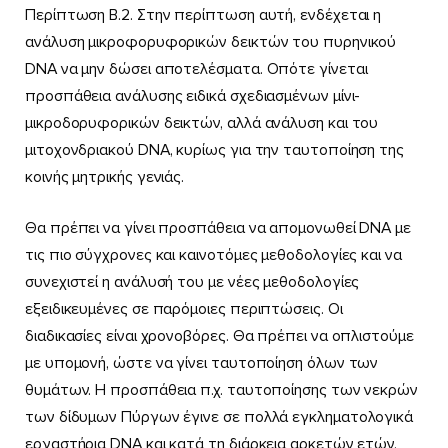
Περίπτωση Β.2. Στην περίπτωση αυτή, ενδέχεται η
ανάλυση μικροφορυφορικών δεικτών του πυρηνικού
DNA να μην δώσει αποτελέσματα. Οπότε γίνεται
προσπάθεια ανάλυσης ειδικά σχεδιασμένων μίνι-
μικροδορυφορικών δεικτών, αλλά ανάλυση και του
μιτοχονδριακού DNA, κυρίως για την ταυτοποίηση της
κοινής μητρικής γενιάς.
Θα πρέπει να γίνει προσπάθεια να απομονωθεί DNA με
τις πιο σύγχρονες και καινοτόμες μεθοδολογίες και να
συνεχιστεί η ανάλυσή του με νέες μεθοδολογίες
εξειδικευμένες σε παρόμοιες περιπτώσεις. Οι
διαδικασίες είναι χρονοβόρες. Θα πρέπει να οπλιστούμε
με υπομονή, ώστε να γίνει ταυτοποίηση όλων των
θυμάτων. Η προσπάθεια π.χ. ταυτοποίησης των νεκρών
των δίδυμων Πύργων έγινε σε πολλά εγκληματολογικά
εργαστήρια DNA και κατά τη διάρκεια αρκετών ετών.