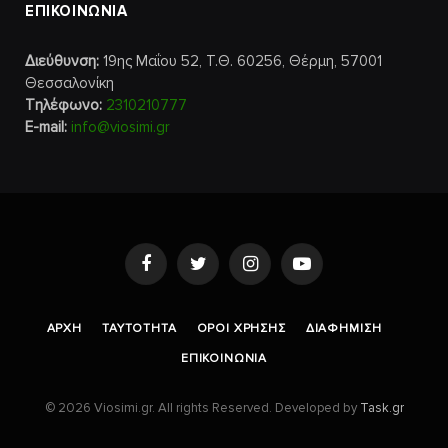
ΕΠΙΚΟΙΝΩΝΙΑ
Διεύθυνση:
19ης Μαΐου 52, Τ.Θ. 60256, Θέρμη, 57001
Θεσσαλονίκη
Τηλέφωνο:
2310210777
E-mail:
info@viosimi.gr
Facebook
Twitter
Instagram
YouTube
AΡΧΉ
ΤΑΥΤΌΤΗΤΑ
ΌΡΟΙ ΧΡΉΣΗΣ
ΔΙΑΦΉΜΙΣΗ
ΕΠΙΚΟΙΝΩΝΊΑ
© 2026 Viosimi.gr. All rights Reserved. Developed by
Task.gr