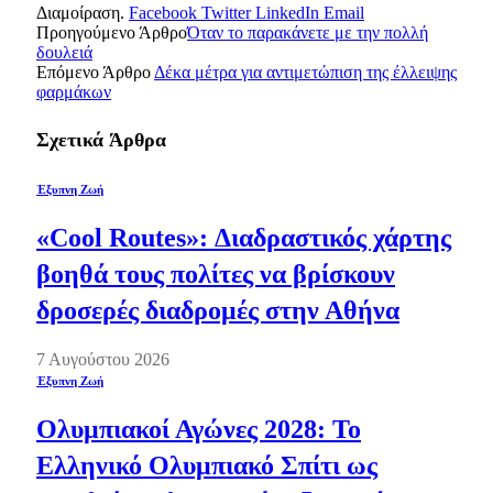
Διαμοίραση.
Facebook
Twitter
LinkedIn
Email
Προηγούμενο Άρθρο
Όταν το παρακάνετε με την πολλή
δουλειά
Επόμενο Άρθρο
Δέκα μέτρα για αντιμετώπιση της έλλειψης
φαρμάκων
Σχετικά
Άρθρα
Έξυπνη Ζωή
«Cool Routes»: Διαδραστικός χάρτης
βοηθά τους πολίτες να βρίσκουν
δροσερές διαδρομές στην Αθήνα
7 Αυγούστου 2026
Έξυπνη Ζωή
Ολυμπιακοί Αγώνες 2028: Το
Ελληνικό Ολυμπιακό Σπίτι ως