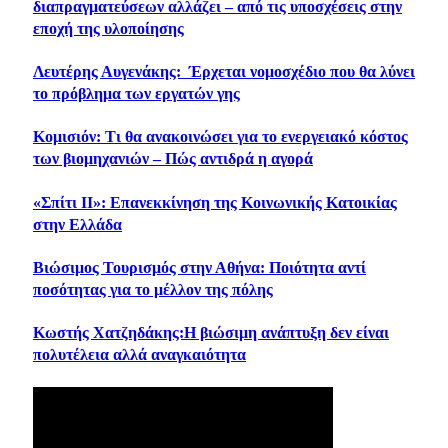
διαπραγματεύσεων αλλάζει – από τις υποσχέσεις στην
εποχή της υλοποίησης
Λευτέρης Αυγενάκης: Έρχεται νομοσχέδιο που θα λύνει
το πρόβλημα των εργατών γης
Κομισιόν: Τι θα ανακοινώσει για το ενεργειακό κόστος
των βιομηχανιών – Πώς αντιδρά η αγορά
«Σπίτι ΙΙ»: Επανεκκίνηση της Κοινωνικής Κατοικίας
στην Ελλάδα
Βιώσιμος Τουρισμός στην Αθήνα: Ποιότητα αντί
ποσότητας για το μέλλον της πόλης
Κωστής Χατζηδάκης:Η βιώσιμη ανάπτυξη δεν είναι
πολυτέλεια αλλά αναγκαιότητα