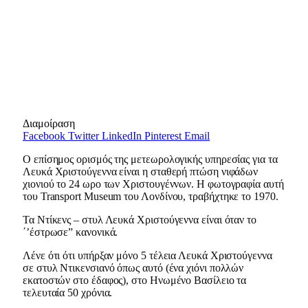
Διαμοίραση
Facebook
Twitter
LinkedIn
Pinterest
Email
O επίσημος ορισμός της μετεωρολογικής υπηρεσίας για τα
Λευκά Χριστούγεννα είναι η σταθερή πτώση νιφάδων
χιονιού το 24 ωρο των Χριστουγέννων. Η φωτογραφία αυτή
του Transport Museum του Λονδίνου, τραβήχτηκε το 1970.
Τα Ντίκενς – στυλ Λευκά Χριστούγεννα είναι όταν το
΄’έστρωσε” κανονικά.
Λένε ότι ότι υπήρξαν μόνο 5 τέλεια Λευκά Χριστούγεννα
σε στυλ Ντικενσιανό όπως αυτό (ένα χιόνι πολλών
εκατοστών στο έδαφος), στο Ηνωμένο Βασίλειο τα
τελευταία 50 χρόνια.