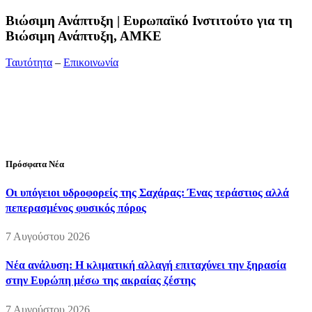
Bιώσιμη Ανάπτυξη | Ευρωπαϊκό Ινστιτούτο για τη
Βιώσιμη Ανάπτυξη, ΑΜΚΕ
Ταυτότητα
–
Επικοινωνία
Διεύθυνση:
19ης Μαΐου 52, Τ.Θ. 60256, Θέρμη, 57001
Θεσσαλονίκη
Τηλέφωνο:
2310210777
Fax:
2310210417
E-mail:
info@viosimi.gr
Πρόσφατα Νέα
Οι υπόγειοι υδροφορείς της Σαχάρας: Ένας τεράστιος αλλά
πεπερασμένος φυσικός πόρος
7 Αυγούστου 2026
Νέα ανάλυση: Η κλιματική αλλαγή επιταχύνει την ξηρασία
στην Ευρώπη μέσω της ακραίας ζέστης
7 Αυγούστου 2026