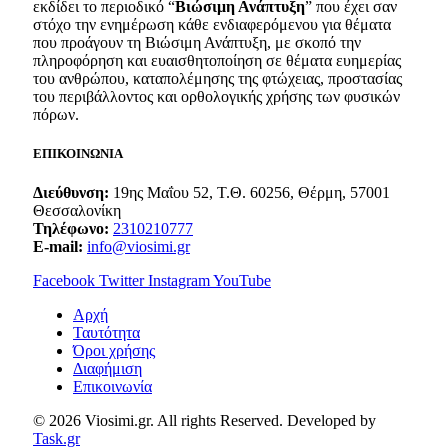
εκδίδει το περιοδικό “
Βιώσιμη Ανάπτυξη
” που έχει σαν
στόχο την ενημέρωση κάθε ενδιαφερόμενου για θέματα
που προάγουν τη Βιώσιμη Ανάπτυξη, με σκοπό την
πληροφόρηση και ευαισθητοποίηση σε θέματα ευημερίας
του ανθρώπου, καταπολέμησης της φτώχειας, προστασίας
του περιβάλλοντος και ορθολογικής χρήσης των φυσικών
πόρων.
ΕΠΙΚΟΙΝΩΝΙΑ
Διεύθυνση:
19ης Μαΐου 52, Τ.Θ. 60256, Θέρμη, 57001
Θεσσαλονίκη
Τηλέφωνο:
2310210777
E-mail:
info@viosimi.gr
Facebook
Twitter
Instagram
YouTube
Aρχή
Ταυτότητα
Όροι χρήσης
Διαφήμιση
Επικοινωνία
© 2026 Viosimi.gr. All rights Reserved. Developed by
Task.gr