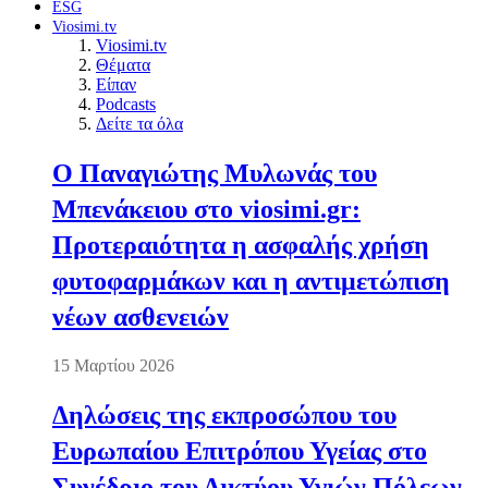
ESG
Viosimi.tv
Viosimi.tv
Θέματα
Είπαν
Podcasts
Δείτε τα όλα
Ο Παναγιώτης Μυλωνάς του
Μπενάκειου στο viosimi.gr:
Προτεραιότητα η ασφαλής χρήση
φυτοφαρμάκων και η αντιμετώπιση
νέων ασθενειών
15 Μαρτίου 2026
Δηλώσεις της εκπροσώπου του
Ευρωπαίου Επιτρόπου Υγείας στο
Συνέδριο του Δικτύου Υγιών Πόλεων