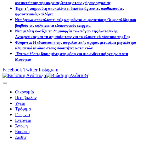
αντιμετώπιση της ακραίας ζέστης στους χώρους εργασίας
Τεχνητή νοημοσύνη αποκαλύπτει δεκάδες άγνωστες υποθαλάσσιες
ηφαιστειακές καλδέρες
Νέα έρευνα αποκαλύπτει πώς κοιμούνται οι φυσητήρες: Οι φυσαλίδες που
βοηθούν τις φάλαινες να εξοικονομούν ενέργεια
Νέα μελέτη φωτίζει τη δημιουργία των πάγων της Ανατολικής
Ανταρκτικής και τη σημασία τους για το κλιματικό σύστημα της Γης
Φλόριντα: Η «διάσωση» της ασφαλιστικής αγοράς μεταφέρει μεγαλύτερο
κλιματικό κίνδυνο στους ιδιοκτήτες κατοικιών
Έντεκα λύσεις βασισμένες στη φύση για πιο ανθεκτική γεωργία στη
Μεσόγειο
Facebook
Twitter
Instagram
Οικονομία
Περιβάλλον
Υγεία
Τρόφιμα
Γεωργία
Ενέργεια
Άποψη
Ευρώπη
Διεθνή