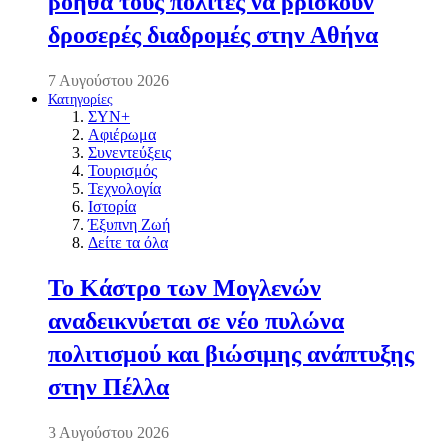
βοηθά τους πολίτες να βρίσκουν
δροσερές διαδρομές στην Αθήνα
7 Αυγούστου 2026
Κατηγορίες
ΣΥΝ+
Αφιέρωμα
Συνεντεύξεις
Τουρισμός
Τεχνολογία
Ιστορία
Έξυπνη Ζωή
Δείτε τα όλα
Το Κάστρο των Μογλενών
αναδεικνύεται σε νέο πυλώνα
πολιτισμού και βιώσιμης ανάπτυξης
στην Πέλλα
3 Αυγούστου 2026