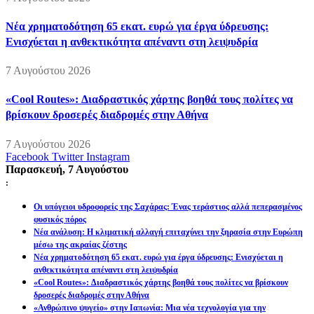
Νέα χρηματοδότηση 65 εκατ. ευρώ για έργα ύδρευσης:
Ενισχύεται η ανθεκτικότητα απέναντι στη λειψυδρία
7 Αυγούστου 2026
«Cool Routes»: Διαδραστικός χάρτης βοηθά τους πολίτες να
βρίσκουν δροσερές διαδρομές στην Αθήνα
7 Αυγούστου 2026
Facebook
Twitter
Instagram
Παρασκευή, 7 Αυγούστου
:
Οι υπόγειοι υδροφορείς της Σαχάρας: Ένας τεράστιος αλλά πεπερασμένος
φυσικός πόρος
Νέα ανάλυση: Η κλιματική αλλαγή επιταχύνει την ξηρασία στην Ευρώπη
μέσω της ακραίας ζέστης
Νέα χρηματοδότηση 65 εκατ. ευρώ για έργα ύδρευσης: Ενισχύεται η
ανθεκτικότητα απέναντι στη λειψυδρία
«Cool Routes»: Διαδραστικός χάρτης βοηθά τους πολίτες να βρίσκουν
δροσερές διαδρομές στην Αθήνα
«Ανθρώπινο ψυγείο» στην Ιαπωνία: Μια νέα τεχνολογία για την