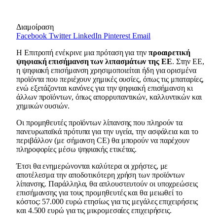
Διαμοίραση
Facebook
Twitter
LinkedIn
Pinterest
Email
Η Επιτροπή ενέκρινε μια πρόταση για την
προαιρετική
ψηφιακή επισήμανση των λιπασμάτων της ΕΕ
. Στην ΕΕ,
η ψηφιακή επισήμανση χρησιμοποιείται ήδη για ορισμένα
προϊόντα που περιέχουν χημικές ουσίες, όπως τις μπαταρίες,
ενώ εξετάζονται κανόνες για την ψηφιακή επισήμανση κι
άλλων προϊόντων, όπως απορρυπαντικών, καλλυντικών και
χημικών ουσιών.
Οι προμηθευτές προϊόντων λίπανσης που πληρούν τα
πανευρωπαϊκά πρότυπα για την υγεία, την ασφάλεια και το
περιβάλλον (με σήμανση CE) θα μπορούν να παρέχουν
πληροφορίες μέσω ψηφιακής ετικέτας.
Έτσι θα ενημερώνονται καλύτερα οι χρήστες, με
αποτέλεσμα την αποδοτικότερη χρήση των προϊόντων
λίπανσης. Παράλληλα, θα απλουστευτούν οι υποχρεώσεις
επισήμανσης για τους προμηθευτές και θα μειωθεί το
κόστος: 57.000 ευρώ ετησίως για τις μεγάλες επιχειρήσεις
και 4.500 ευρώ για τις μικρομεσαίες επιχειρήσεις.