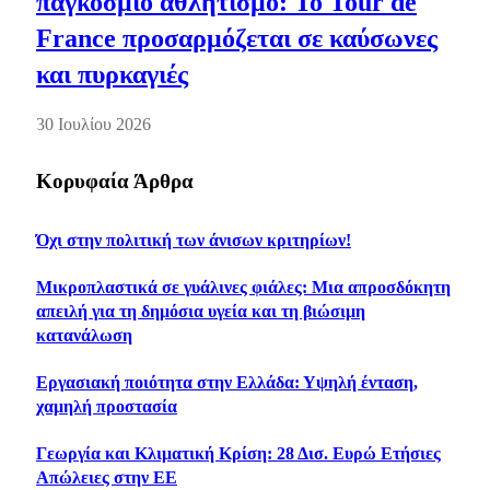
παγκόσμιο αθλητισμό: Το Tour de
France προσαρμόζεται σε καύσωνες
και πυρκαγιές
30 Ιουλίου 2026
Κορυφαία Άρθρα
Όχι στην πολιτική των άνισων κριτηρίων!
Μικροπλαστικά σε γυάλινες φιάλες: Μια απροσδόκητη
απειλή για τη δημόσια υγεία και τη βιώσιμη
κατανάλωση
Εργασιακή ποιότητα στην Ελλάδα: Υψηλή ένταση,
χαμηλή προστασία
Γεωργία και Κλιματική Κρίση: 28 Δισ. Ευρώ Ετήσιες
Απώλειες στην ΕΕ