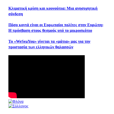
Κλιματική κρίση και κουνούπια: Μια ανησυχητική
σύνδεση
Πόσο κοντά είναι οι Ευρωπαίοι πολίτες στην Ευρώπη;
Η πρόσβαση στους θεσμούς υπό το μικροσκόπιο
Το «WeSeaYou» γίνεται τα «μάτια» μας για την
προστασία των ελληνικών θαλασσών