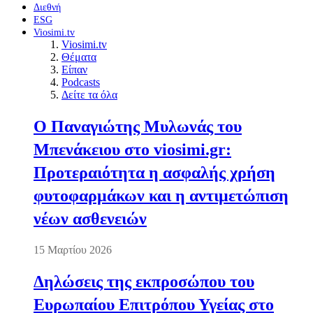
Διεθνή
ESG
Viosimi.tv
Viosimi.tv
Θέματα
Είπαν
Podcasts
Δείτε τα όλα
Ο Παναγιώτης Μυλωνάς του
Μπενάκειου στο viosimi.gr:
Προτεραιότητα η ασφαλής χρήση
φυτοφαρμάκων και η αντιμετώπιση
νέων ασθενειών
15 Μαρτίου 2026
Δηλώσεις της εκπροσώπου του
Ευρωπαίου Επιτρόπου Υγείας στο