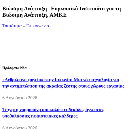
Bιώσιμη Ανάπτυξη | Ευρωπαϊκό Ινστιτούτο για τη
Βιώσιμη Ανάπτυξη, ΑΜΚΕ
Ταυτότητα
–
Επικοινωνία
Διεύθυνση:
19ης Μαΐου 52, Τ.Θ. 60256, Θέρμη, 57001
Θεσσαλονίκη
Τηλέφωνο:
2310210777
Fax:
2310210417
E-mail:
info@viosimi.gr
Πρόσφατα Νέα
«Ανθρώπινο ψυγείο» στην Ιαπωνία: Μια νέα τεχνολογία για
την αντιμετώπιση της ακραίας ζέστης στους χώρους εργασίας
6 Αυγούστου 2026
Τεχνητή νοημοσύνη αποκαλύπτει δεκάδες άγνωστες
υποθαλάσσιες ηφαιστειακές καλδέρες
6 Αυγούστου 2026