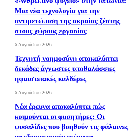
«Ανθρώπινο ψυγείο» στην Ιαπωνία:
Μια νέα τεχνολογία για την
αντιμετώπιση της ακραίας ζέστης
στους χώρους εργασίας
6 Αυγούστου 2026
Τεχνητή νοημοσύνη αποκαλύπτει
δεκάδες άγνωστες υποθαλάσσιες
ηφαιστειακές καλδέρες
6 Αυγούστου 2026
Νέα έρευνα αποκαλύπτει πώς
κοιμούνται οι φυσητήρες: Οι
φυσαλίδες που βοηθούν τις φάλαινες
να εξοικονομούν ενέργεια