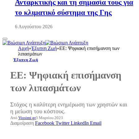
Ανταρκτικής και τη σημασία τους για
το κλιματικό σύστημα της Γης
6 Αυγούστου 2026
Αρχή
»
Έξυπνη Ζωή
»
EE: Ψηφιακή επισήμανση των
λιπασμάτων
Έξυπνη Ζωή
EE: Ψηφιακή επισήμανση
των λιπασμάτων
Στόχος η καλύτερη ενημέρωση των χρηστών και
η μείωση του κόστους.
Από
Viosimi.gr
3 Μαρτίου 2023
Διαμοίραση
Facebook
Twitter
LinkedIn
Email