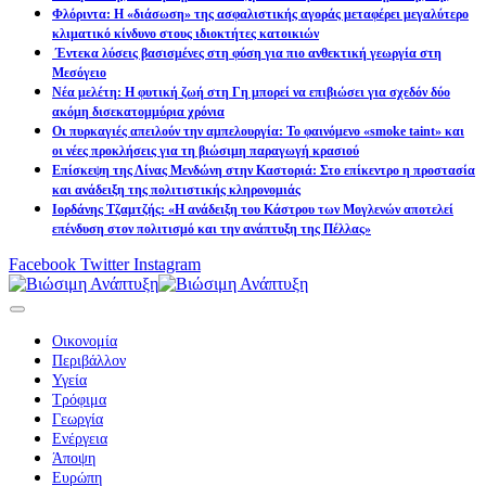
Φλόριντα: Η «διάσωση» της ασφαλιστικής αγοράς μεταφέρει μεγαλύτερο
κλιματικό κίνδυνο στους ιδιοκτήτες κατοικιών
Έντεκα λύσεις βασισμένες στη φύση για πιο ανθεκτική γεωργία στη
Μεσόγειο
Νέα μελέτη: Η φυτική ζωή στη Γη μπορεί να επιβιώσει για σχεδόν δύο
ακόμη δισεκατομμύρια χρόνια
Οι πυρκαγιές απειλούν την αμπελουργία: Το φαινόμενο «smoke taint» και
οι νέες προκλήσεις για τη βιώσιμη παραγωγή κρασιού
Επίσκεψη της Λίνας Μενδώνη στην Καστοριά: Στο επίκεντρο η προστασία
και ανάδειξη της πολιτιστικής κληρονομιάς
Ιορδάνης Τζαμτζής: «Η ανάδειξη του Κάστρου των Μογλενών αποτελεί
επένδυση στον πολιτισμό και την ανάπτυξη της Πέλλας»
Facebook
Twitter
Instagram
Οικονομία
Περιβάλλον
Υγεία
Τρόφιμα
Γεωργία
Ενέργεια
Άποψη
Ευρώπη