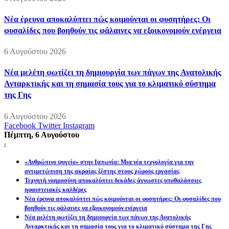
Νέα έρευνα αποκαλύπτει πώς κοιμούνται οι φυσητήρες: Οι
φυσαλίδες που βοηθούν τις φάλαινες να εξοικονομούν ενέργεια
6 Αυγούστου 2026
Νέα μελέτη φωτίζει τη δημιουργία των πάγων της Ανατολικής
Ανταρκτικής και τη σημασία τους για το κλιματικό σύστημα
της Γης
6 Αυγούστου 2026
Facebook
Twitter
Instagram
Πέμπτη, 6 Αυγούστου
:
«Ανθρώπινο ψυγείο» στην Ιαπωνία: Μια νέα τεχνολογία για την
αντιμετώπιση της ακραίας ζέστης στους χώρους εργασίας
Τεχνητή νοημοσύνη αποκαλύπτει δεκάδες άγνωστες υποθαλάσσιες
ηφαιστειακές καλδέρες
Νέα έρευνα αποκαλύπτει πώς κοιμούνται οι φυσητήρες: Οι φυσαλίδες που
βοηθούν τις φάλαινες να εξοικονομούν ενέργεια
Νέα μελέτη φωτίζει τη δημιουργία των πάγων της Ανατολικής
Ανταρκτικής και τη σημασία τους για το κλιματικό σύστημα της Γης