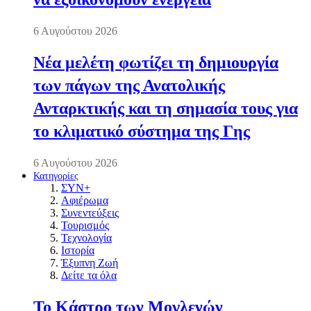
6 Αυγούστου 2026
Νέα μελέτη φωτίζει τη δημιουργία
των πάγων της Ανατολικής
Ανταρκτικής και τη σημασία τους για
το κλιματικό σύστημα της Γης
6 Αυγούστου 2026
Κατηγορίες
ΣΥΝ+
Αφιέρωμα
Συνεντεύξεις
Τουρισμός
Τεχνολογία
Ιστορία
Έξυπνη Ζωή
Δείτε τα όλα
Το Κάστρο των Μογλενών