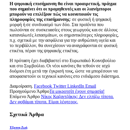
Η ψηφιακή επισήμανση θα είναι προαιρετική, πράγμα
που σημαίνει ότι οι προμηθευτές και οι λιανέμποροι
μπορούν να επιλέξουν πώς να κοινοποιούν τις
πληροφορίες της επισήμανσης
: σε φυσική ή ψηφιακή
μορφή ή σε συνδυασμό των δύο. Στα προϊόντα που
πωλούνται σε συσκευασίες στους γεωργούς και σε άλλους
καταναλωτές λιπασμάτων, οι σημαντικότερες πληροφορίες,
π.χ. σχετικά με την ασφάλεια για την ανθρώπινη υγεία και
το περιβάλλον, θα συνεχίσουν να αναγράφονται σε φυσική
ετικέτα, πέραν της ψηφιακής ετικέτας.
Η πρόταση έχει διαβιβαστεί στο Ευρωπαϊκό Κοινοβούλιο
και στο Συμβούλιο. Οι νέοι κανόνες θα τεθούν σε ισχύ
δυόμισι έτη μετά την έγκρισή τους, ώστε να μπορέσουν να
αποφασιστούν οι τεχνικοί κανόνες στο ενδιάμεσο διάστημα.
Διαμοίραση.
Facebook
Twitter
LinkedIn
Email
Προηγούμενο Άρθρο
Τα μικροτσίπ έχουν σημασία!
Επόμενο Άρθρο
Νίκος Καζαντζάκης: Δεν ελπίζω τίποτα.
Δεν φοβάμαι τίποτα. Είμαι λέφτερος.
Σχετικά
Άρθρα
Έξυπνη Ζωή