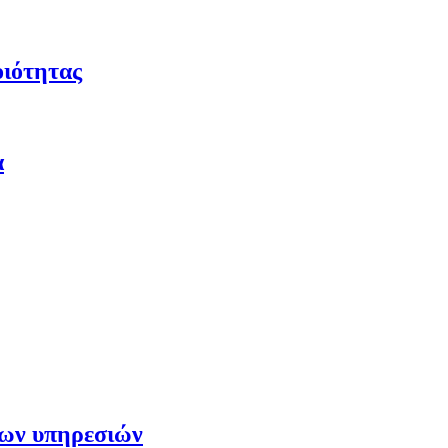
οιότητας
α
των υπηρεσιών