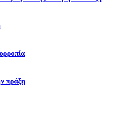
η
σορροπία
ην πράξη