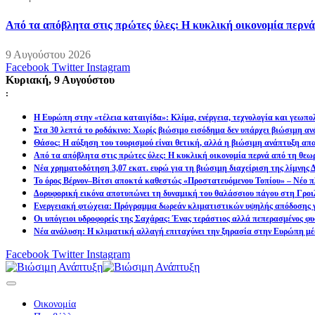
Από τα απόβλητα στις πρώτες ύλες: Η κυκλική οικονομία περν
9 Αυγούστου 2026
Facebook
Twitter
Instagram
Κυριακή, 9 Αυγούστου
:
Η Ευρώπη στην «τέλεια καταιγίδα»: Κλίμα, ενέργεια, τεχνολογία και γεωπ
Στα 30 λεπτά το ροδάκινο: Χωρίς βιώσιμο εισόδημα δεν υπάρχει βιώσιμη α
Θάσος: Η αύξηση του τουρισμού είναι θετική, αλλά η βιώσιμη ανάπτυξη απα
Από τα απόβλητα στις πρώτες ύλες: Η κυκλική οικονομία περνά από τη θεω
Νέα χρηματοδότηση 3,07 εκατ. ευρώ για τη βιώσιμη διαχείριση της λίμνης
Το όρος Βέρνον–Βίτσι αποκτά καθεστώς «Προστατευόμενου Τοπίου» – Νέο πλ
Δορυφορική εικόνα αποτυπώνει τη δυναμική του θαλάσσιου πάγου στη Γροιλ
Ενεργειακή φτώχεια: Πρόγραμμα δωρεάν κλιματιστικών υψηλής απόδοσης γ
Οι υπόγειοι υδροφορείς της Σαχάρας: Ένας τεράστιος αλλά πεπερασμένος φυ
Νέα ανάλυση: Η κλιματική αλλαγή επιταχύνει την ξηρασία στην Ευρώπη μέ
Facebook
Twitter
Instagram
Οικονομία