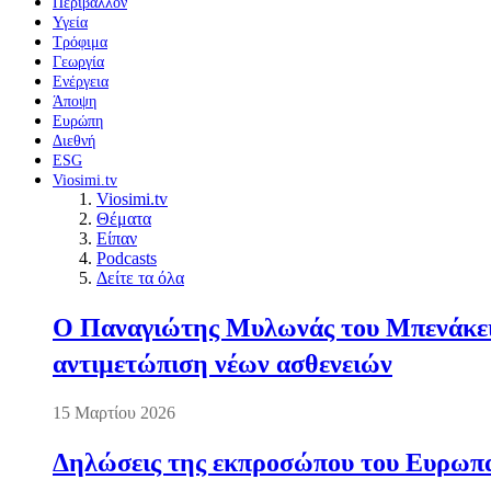
Περιβάλλον
Υγεία
Τρόφιμα
Γεωργία
Ενέργεια
Άποψη
Ευρώπη
Διεθνή
ESG
Viosimi.tv
Viosimi.tv
Θέματα
Είπαν
Podcasts
Δείτε τα όλα
Ο Παναγιώτης Μυλωνάς του Μπενάκειο
αντιμετώπιση νέων ασθενειών
15 Μαρτίου 2026
Δηλώσεις της εκπροσώπου του Ευρωπαί