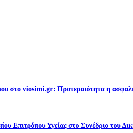
υ στο viosimi.gr: Προτεραιότητα η ασφα
ου Επιτρόπου Υγείας στο Συνέδριο του Δι