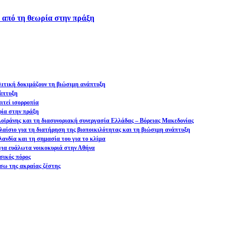
ά από τη θεωρία στην πράξη
ολιτική δοκιμάζουν τη βιώσιμη ανάπτυξη
νάπτυξη
ιτεί ισορροπία
ρία στην πράξη
 Δοϊράνης και τη διασυνοριακή συνεργασία Ελλάδας – Βόρειας Μακεδονίας
αίσιο για τη διατήρηση της βιοποικιλότητας και τη βιώσιμη ανάπτυξη
ανδία και τη σημασία του για το κλίμα
ια ευάλωτα νοικοκυριά στην Αθήνα
σικός πόρος
σω της ακραίας ζέστης