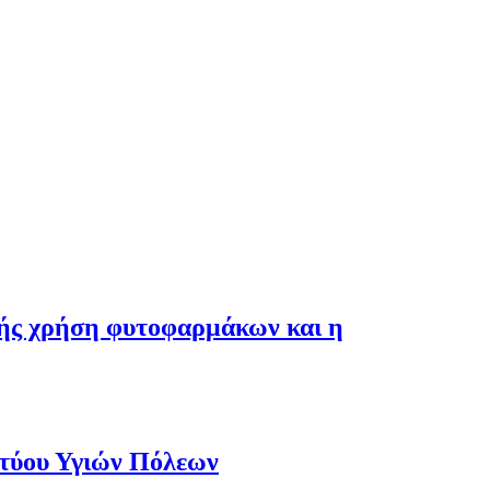
λής χρήση φυτοφαρμάκων και η
κτύου Υγιών Πόλεων