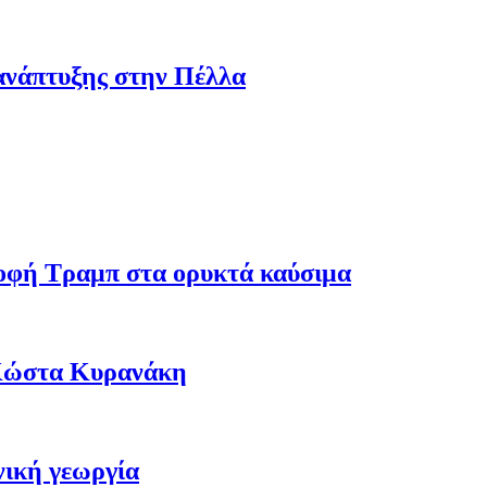
ανάπτυξης στην Πέλλα
ροφή Τραμπ στα ορυκτά καύσιμα
 Κώστα Κυρανάκη
νική γεωργία