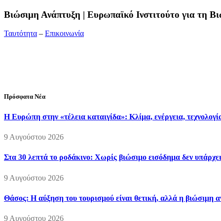
Bιώσιμη Ανάπτυξη | Ευρωπαϊκό Ινστιτούτο για τη 
Ταυτότητα
–
Επικοινωνία
Διεύθυνση:
19ης Μαΐου 52, Τ.Θ. 60256, Θέρμη, 57001 Θεσσαλονί
Τηλέφωνο:
2310210777
Fax:
2310210417
E-mail:
info@viosimi.gr
Πρόσφατα Νέα
Η Ευρώπη στην «τέλεια καταιγίδα»: Κλίμα, ενέργεια, τεχνολογί
9 Αυγούστου 2026
Στα 30 λεπτά το ροδάκινο: Χωρίς βιώσιμο εισόδημα δεν υπάρχε
9 Αυγούστου 2026
Θάσος: Η αύξηση του τουρισμού είναι θετική, αλλά η βιώσιμη 
9 Αυγούστου 2026