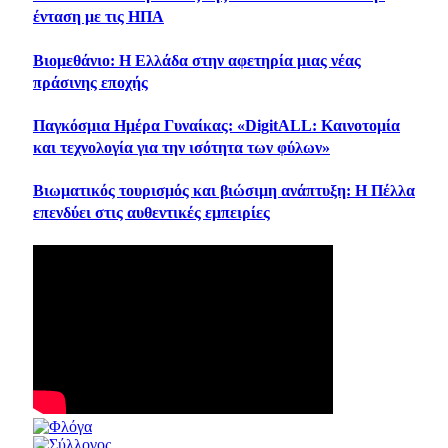
ένταση με τις ΗΠΑ
Βιομεθάνιο: Η Ελλάδα στην αφετηρία μιας νέας
πράσινης εποχής
Παγκόσμια Ημέρα Γυναίκας: «DigitALL: Καινοτομία
και τεχνολογία για την ισότητα των φύλων»
Βιωματικός τουρισμός και βιώσιμη ανάπτυξη: Η Πέλλα
επενδύει στις αυθεντικές εμπειρίες