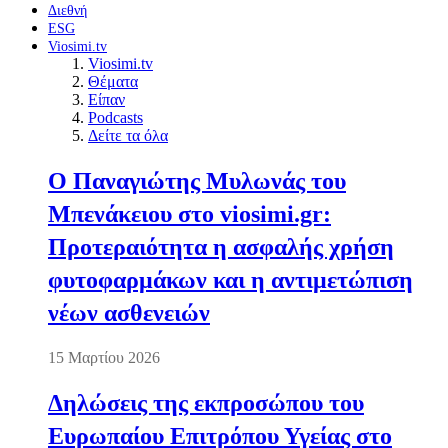
Διεθνή
ESG
Viosimi.tv
Viosimi.tv
Θέματα
Είπαν
Podcasts
Δείτε τα όλα
Ο Παναγιώτης Μυλωνάς του
Μπενάκειου στο viosimi.gr:
Προτεραιότητα η ασφαλής χρήση
φυτοφαρμάκων και η αντιμετώπιση
νέων ασθενειών
15 Μαρτίου 2026
Δηλώσεις της εκπροσώπου του
Ευρωπαίου Επιτρόπου Υγείας στο