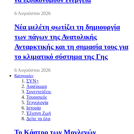
6 Αυγούστου 2026
Νέα μελέτη φωτίζει τη δημιουργία
των πάγων της Ανατολικής
Ανταρκτικής και τη σημασία τους για
το κλιματικό σύστημα της Γης
6 Αυγούστου 2026
Κατηγορίες
ΣΥΝ+
Αφιέρωμα
Συνεντεύξεις
Τουρισμός
Τεχνολογία
Ιστορία
Έξυπνη Ζωή
Δείτε τα όλα
Το Κάστρο των Μογλενών