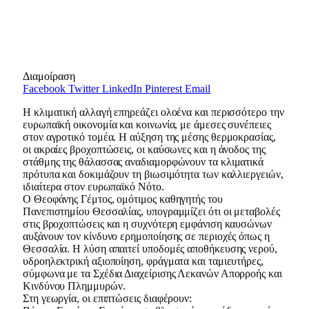
Διαμοίραση
Facebook
Twitter
LinkedIn
Pinterest
Email
Η κλιματική αλλαγή επηρεάζει ολοένα και περισσότερο την
ευρωπαϊκή οικονομία και κοινωνία, με άμεσες συνέπειες
στον αγροτικό τομέα. Η αύξηση της μέσης θερμοκρασίας,
οι ακραίες βροχοπτώσεις, οι καύσωνες και η άνοδος της
στάθμης της θάλασσας αναδιαμορφώνουν τα κλιματικά
πρότυπα και δοκιμάζουν τη βιωσιμότητα των καλλιεργειών,
ιδιαίτερα στον ευρωπαϊκό Νότο.
Ο Θεοφάνης Γέμτος, ομότιμος καθηγητής του
Πανεπιστημίου Θεσσαλίας, υπογραμμίζει ότι οι μεταβολές
στις βροχοπτώσεις και η συχνότερη εμφάνιση καυσώνων
αυξάνουν τον κίνδυνο ερημοποίησης σε περιοχές όπως η
Θεσσαλία. Η λύση απαιτεί υποδομές αποθήκευσης νερού,
υδροηλεκτρική αξιοποίηση, φράγματα και ταμιευτήρες,
σύμφωνα με τα Σχέδια Διαχείρισης Λεκανών Απορροής και
Κινδύνου Πλημμυρών.
Στη γεωργία, οι επιπτώσεις διαφέρουν: