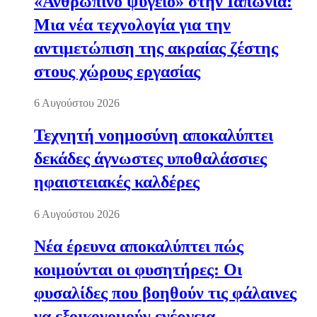
«Ανθρώπινο ψυγείο» στην Ιαπωνία:
Μια νέα τεχνολογία για την
αντιμετώπιση της ακραίας ζέστης
στους χώρους εργασίας
6 Αυγούστου 2026
Τεχνητή νοημοσύνη αποκαλύπτει
δεκάδες άγνωστες υποθαλάσσιες
ηφαιστειακές καλδέρες
6 Αυγούστου 2026
Νέα έρευνα αποκαλύπτει πώς
κοιμούνται οι φυσητήρες: Οι
φυσαλίδες που βοηθούν τις φάλαινες
να εξοικονομούν ενέργεια