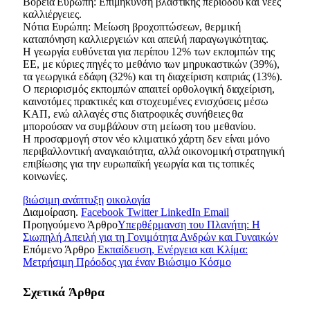
Βόρεια Ευρώπη: Επιμήκυνση βλαστικής περιόδου και νέες
καλλιέργειες.
Νότια Ευρώπη: Μείωση βροχοπτώσεων, θερμική
καταπόνηση καλλιεργειών και απειλή παραγωγικότητας.
Η γεωργία ευθύνεται για περίπου 12% των εκπομπών της
ΕΕ, με κύριες πηγές το μεθάνιο των μηρυκαστικών (39%),
τα γεωργικά εδάφη (32%) και τη διαχείριση κοπριάς (13%).
Ο περιορισμός εκπομπών απαιτεί ορθολογική διαχείριση,
καινοτόμες πρακτικές και στοχευμένες ενισχύσεις μέσω
ΚΑΠ, ενώ αλλαγές στις διατροφικές συνήθειες θα
μπορούσαν να συμβάλουν στη μείωση του μεθανίου.
Η προσαρμογή στον νέο κλιματικό χάρτη δεν είναι μόνο
περιβαλλοντική αναγκαιότητα, αλλά οικονομική στρατηγική
επιβίωσης για την ευρωπαϊκή γεωργία και τις τοπικές
κοινωνίες.
βιώσιμη ανάπτυξη
οικολογία
Διαμοίραση.
Facebook
Twitter
LinkedIn
Email
Προηγούμενο Άρθρο
Υπερθέρμανση του Πλανήτη: Η
Σιωπηλή Απειλή για τη Γονιμότητα Ανδρών και Γυναικών
Επόμενο Άρθρο
Εκπαίδευση, Ενέργεια και Κλίμα:
Μετρήσιμη Πρόοδος για έναν Βιώσιμο Κόσμο
Σχετικά
Άρθρα