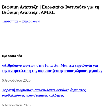
Bιώσιμη Ανάπτυξη | Ευρωπαϊκό Ινστιτούτο για τη
Βιώσιμη Ανάπτυξη, ΑΜΚΕ
Ταυτότητα
–
Επικοινωνία
Διεύθυνση:
19ης Μαΐου 52, Τ.Θ. 60256, Θέρμη, 57001
Θεσσαλονίκη
Τηλέφωνο:
2310210777
Fax:
2310210417
E-mail:
info@viosimi.gr
Πρόσφατα Νέα
«Ανθρώπινο ψυγείο» στην Ιαπωνία: Μια νέα τεχνολογία για
την αντιμετώπιση της ακραίας ζέστης στους χώρους εργασίας
6 Αυγούστου 2026
Τεχνητή νοημοσύνη αποκαλύπτει δεκάδες άγνωστες
υποθαλάσσιες ηφαιστειακές καλδέρες
6 Αυγούστου 2026