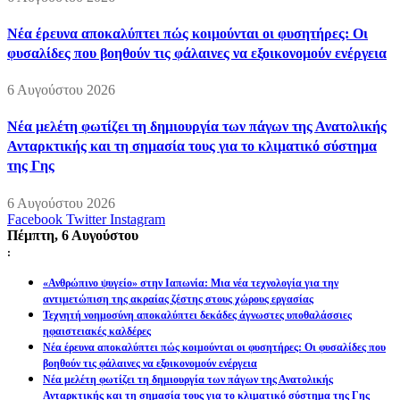
Νέα έρευνα αποκαλύπτει πώς κοιμούνται οι φυσητήρες: Οι
φυσαλίδες που βοηθούν τις φάλαινες να εξοικονομούν ενέργεια
6 Αυγούστου 2026
Νέα μελέτη φωτίζει τη δημιουργία των πάγων της Ανατολικής
Ανταρκτικής και τη σημασία τους για το κλιματικό σύστημα
της Γης
6 Αυγούστου 2026
Facebook
Twitter
Instagram
Πέμπτη, 6 Αυγούστου
:
«Ανθρώπινο ψυγείο» στην Ιαπωνία: Μια νέα τεχνολογία για την
αντιμετώπιση της ακραίας ζέστης στους χώρους εργασίας
Τεχνητή νοημοσύνη αποκαλύπτει δεκάδες άγνωστες υποθαλάσσιες
ηφαιστειακές καλδέρες
Νέα έρευνα αποκαλύπτει πώς κοιμούνται οι φυσητήρες: Οι φυσαλίδες που
βοηθούν τις φάλαινες να εξοικονομούν ενέργεια
Νέα μελέτη φωτίζει τη δημιουργία των πάγων της Ανατολικής
Ανταρκτικής και τη σημασία τους για το κλιματικό σύστημα της Γης