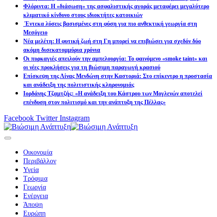
Φλόριντα: Η «διάσωση» της ασφαλιστικής αγοράς μεταφέρει μεγαλύτερο
κλιματικό κίνδυνο στους ιδιοκτήτες κατοικιών
Έντεκα λύσεις βασισμένες στη φύση για πιο ανθεκτική γεωργία στη
Μεσόγειο
Νέα μελέτη: Η φυτική ζωή στη Γη μπορεί να επιβιώσει για σχεδόν δύο
ακόμη δισεκατομμύρια χρόνια
Οι πυρκαγιές απειλούν την αμπελουργία: Το φαινόμενο «smoke taint» και
οι νέες προκλήσεις για τη βιώσιμη παραγωγή κρασιού
Επίσκεψη της Λίνας Μενδώνη στην Καστοριά: Στο επίκεντρο η προστασία
και ανάδειξη της πολιτιστικής κληρονομιάς
Ιορδάνης Τζαμτζής: «Η ανάδειξη του Κάστρου των Μογλενών αποτελεί
επένδυση στον πολιτισμό και την ανάπτυξη της Πέλλας»
Facebook
Twitter
Instagram
Οικονομία
Περιβάλλον
Υγεία
Τρόφιμα
Γεωργία
Ενέργεια
Άποψη
Ευρώπη