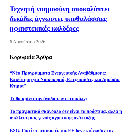
Τεχνητή νοημοσύνη αποκαλύπτει
δεκάδες άγνωστες υποθαλάσσιες
ηφαιστειακές καλδέρες
6 Αυγούστου 2026
Κορυφαία Άρθρα
“Νέα Προγράμματα Ενεργειακής Αναβάθμισης:
Επιδότηση για Νοικοκυριά, Επιχειρήσεις και Δημόσια
Κτίρια”
Τι θα κρίνει την άνοδο των επιτοκίων;
Το πραγματικό σκάνδαλο δεν είναι τα πρόστιμα, αλλά η
απώλεια μιας γενιάς αγροτικής ανάπτυξης
ESG: Γιατί οι περικοπές της ΕΕ δεν εκτόνωσαν την