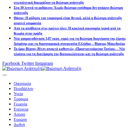
γεωπολιτική δοκιμάζουν τη βιώσιμη ανάπτυξη
Στα 30 λεπτά το ροδάκινο: Χωρίς βιώσιμο εισόδημα δεν υπάρχει βιώσιμη
ανάπτυξη
Θάσος: Η αύξηση του τουρισμού είναι θετική, αλλά η βιώσιμη ανάπτυξη
απαιτεί ισορροπία
Από τα απόβλητα στις πρώτες ύλες: Η κυκλική οικονομία περνά από τη
θεωρία στην πράξη
Νέα χρηματοδότηση 3,07 εκατ. ευρώ για τη βιώσιμη διαχείριση της λίμνης
Δοϊράνης και τη διασυνοριακή συνεργασία Ελλάδας – Βόρειας Μακεδονίας
Το όρος Βέρνον–Βίτσι αποκτά καθεστώς «Προστατευόμενου Τοπίου» – Νέο
πλαίσιο για τη διατήρηση της βιοποικιλότητας και τη βιώσιμη ανάπτυξη
Facebook
Twitter
Instagram
Οικονομία
Περιβάλλον
Υγεία
Τρόφιμα
Γεωργία
Ενέργεια
Άποψη
Ευρώπη
Διεθνή