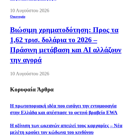
10 Αυγούστου 2026
Οικονομία
Βιώσιμη χρηματοδότηση: Προς τα
1,62 τρισ. δολάρια το 2026 –
Πράσινη μετάβαση και AI αλλάζουν
την αγορά
10 Αυγούστου 2026
Κορυφαία Άρθρα
Η πρωτοποριακή ιδέα που εισάγει την εντομοφαγία
στην Ελλάδα και απέσπασε το φετινό βραβείο EWA
Η οξίνιση των ωκεανών απειλεί τους καρχαρίες – Νέα
μελέτη κρούει τον κώδωνα του κινδύνου