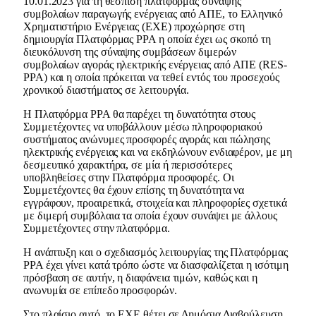
10.01.2023 για τη θέσπιση πλατφόρμας σύναψης
συμβολαίων παραγωγής ενέργειας από ΑΠΕ, το Ελληνικό
Χρηματιστήριο Ενέργειας (ΕΧΕ) προχώρησε στη
δημιουργία Πλατφόρμας PPA η οποία έχει ως σκοπό τη
διευκόλυνση της σύναψης συμβάσεων διμερών
συμβολαίων αγοράς ηλεκτρικής ενέργειας από ΑΠΕ (RES-
PPA) και η οποία πρόκειται να τεθεί εντός του προσεχούς
χρονικού διαστήματος σε λειτουργία.
Η Πλατφόρμα PPA θα παρέχει τη δυνατότητα στους
Συμμετέχοντες να υποβάλλουν μέσω πληροφοριακού
συστήματος ανώνυμες προσφορές αγοράς και πώλησης
ηλεκτρικής ενέργειας και να εκδηλώνουν ενδιαφέρον, με μη
δεσμευτικό χαρακτήρα, σε μία ή περισσότερες
υποβληθείσες στην Πλατφόρμα προσφορές. Οι
Συμμετέχοντες θα έχουν επίσης τη δυνατότητα να
εγγράφουν, προαιρετικά, στοιχεία και πληροφορίες σχετικά
με διμερή συμβόλαια τα οποία έχουν συνάψει με άλλους
Συμμετέχοντες στην πλατφόρμα.
Η ανάπτυξη και ο σχεδιασμός λειτουργίας της Πλατφόρμας
PPA έχει γίνει κατά τρόπο ώστε να διασφαλίζεται η ισότιμη
πρόσβαση σε αυτήν, η διαφάνεια τιμών, καθώς και η
ανωνυμία σε επίπεδο προσφορών.
Στο πλαίσιο αυτό, το ΕΧΕ θέτει σε Δημόσια Διαβούλευση