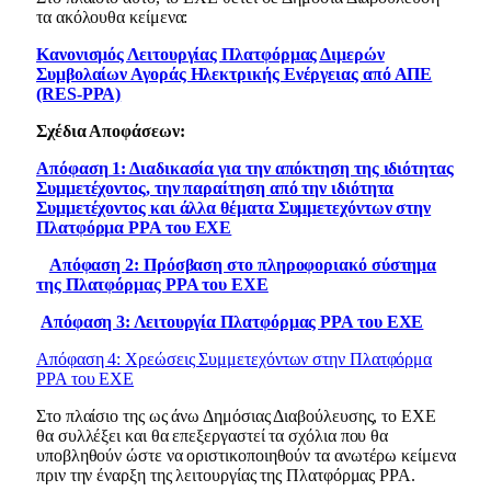
τα ακόλουθα κείμενα:
Κανονισμός Λειτουργίας Πλατφόρμας Διμερών
Συμβολαίων Αγοράς Ηλεκτρικής Ενέργειας από ΑΠΕ
(RES-PPA)
Σχέδια Αποφάσεων:
Απόφαση 1: Διαδικασία για την απόκτηση της ιδιότητας
Συμμετέχοντος, την παραίτηση από την ιδιότητα
Συμμετέχοντος και άλλα θέματα Συμμετεχόντων στην
Πλατφόρμα PPA του ΕΧΕ
Απόφαση 2: Πρόσβαση στο πληροφοριακό σύστημα
της Πλατφόρμας PPA του ΕΧΕ
Απόφαση 3: Λειτουργία Πλατφόρμας PPA του ΕΧΕ
Απόφαση 4: Χρεώσεις Συμμετεχόντων στην Πλατφόρμα
PPA του ΕΧΕ
Στο πλαίσιο της ως άνω Δημόσιας Διαβούλευσης, το ΕΧΕ
θα συλλέξει και θα επεξεργαστεί τα σχόλια που θα
υποβληθούν ώστε να οριστικοποιηθούν τα ανωτέρω κείμενα
πριν την έναρξη της λειτουργίας της Πλατφόρμας PPA.