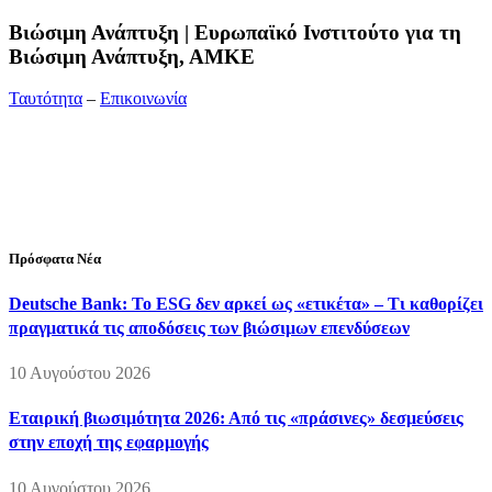
Bιώσιμη Ανάπτυξη | Ευρωπαϊκό Ινστιτούτο για τη
Βιώσιμη Ανάπτυξη, ΑΜΚΕ
Ταυτότητα
–
Επικοινωνία
Διεύθυνση:
19ης Μαΐου 52, Τ.Θ. 60256, Θέρμη, 57001
Θεσσαλονίκη
Τηλέφωνο:
2310210777
Fax:
2310210417
E-mail:
info@viosimi.gr
Πρόσφατα Νέα
Deutsche Bank: Το ESG δεν αρκεί ως «ετικέτα» – Τι καθορίζει
πραγματικά τις αποδόσεις των βιώσιμων επενδύσεων
10 Αυγούστου 2026
Εταιρική βιωσιμότητα 2026: Από τις «πράσινες» δεσμεύσεις
στην εποχή της εφαρμογής
10 Αυγούστου 2026