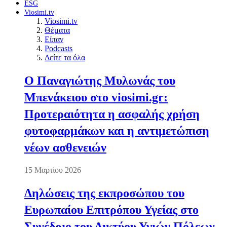
ESG
Viosimi.tv
Viosimi.tv
Θέματα
Είπαν
Podcasts
Δείτε τα όλα
Ο Παναγιώτης Μυλωνάς του
Μπενάκειου στο viosimi.gr:
Προτεραιότητα η ασφαλής χρήση
φυτοφαρμάκων και η αντιμετώπιση
νέων ασθενειών
15 Μαρτίου 2026
Δηλώσεις της εκπροσώπου του
Ευρωπαίου Επιτρόπου Υγείας στο
Συνέδριο του Δικτύου Υγιών Πόλεων