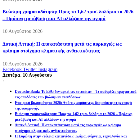
Βιώσιμη χρηματοδότηση: Προς τα 1,62 τρισ. δολάρια το 2026
– Πράσινη μετάβαση και AI αλλάζουν την αγορά
10 Αυγούστου 2026
Δυτική Αττική: Η αποκατάσταση μετά τις πυρκαγιές ως
κρίσιμο στοίχημα κλιματικής ανθεκτικότητας
10 Αυγούστου 2026
Facebook
Twitter
Instagram
Δευτέρα, 10 Αυγούστου
:
Deutsche Bank: Το ESG δεν αρκεί ως «ετικέτα» – Τι καθορίζει πραγματικά
τις αποδόσεις των βιώσιμων επενδύσεων
Εταιρική βιωσιμότητα 2026: Από τις «πράσινες» δεσμεύσεις στην εποχή
της εφαρμογής
Βιώσιμη χρηματοδότηση: Προς τα 1,62 τρισ. δολάρια το 2026 – Πράσινη
μετάβαση και AI αλλάζουν την αγορά
Δυτική Αττική: Η αποκατάσταση μετά τις πυρκαγιές ως κρίσιμο
στοίχημα κλιματικής ανθεκτικότητας
Η Ευρώπη στην «τέλεια καταιγίδα»: Κλίμα, ενέργεια, τεχνολογία και