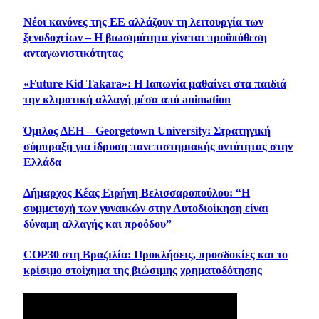
Νέοι κανόνες της ΕΕ αλλάζουν τη λειτουργία των
ξενοδοχείων – Η βιωσιμότητα γίνεται προϋπόθεση
ανταγωνιστικότητας
«Future Kid Takara»: Η Ιαπωνία μαθαίνει στα παιδιά
την κλιματική αλλαγή μέσα από animation
Όμιλος ΔΕΗ – Georgetown University: Στρατηγική
σύμπραξη για ίδρυση πανεπιστημιακής οντότητας στην
Ελλάδα
Δήμαρχος Κέας Ειρήνη Βελισσαροπούλου: “Η
συμμετοχή των γυναικών στην Αυτοδιοίκηση είναι
δύναμη αλλαγής και προόδου”
COP30 στη Βραζιλία: Προκλήσεις, προσδοκίες και το
κρίσιμο στοίχημα της βιώσιμης χρηματοδότησης