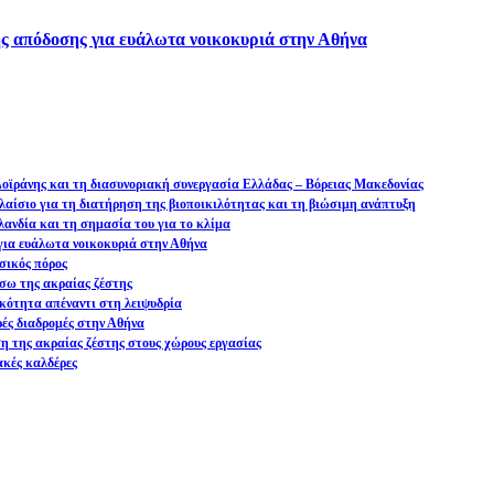
ς απόδοσης για ευάλωτα νοικοκυριά στην Αθήνα
 Δοϊράνης και τη διασυνοριακή συνεργασία Ελλάδας – Βόρειας Μακεδονίας
αίσιο για τη διατήρηση της βιοποικιλότητας και τη βιώσιμη ανάπτυξη
ανδία και τη σημασία του για το κλίμα
ια ευάλωτα νοικοκυριά στην Αθήνα
σικός πόρος
σω της ακραίας ζέστης
ικότητα απέναντι στη λειψυδρία
ρές διαδρομές στην Αθήνα
ση της ακραίας ζέστης στους χώρους εργασίας
ακές καλδέρες