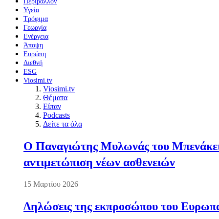
Περιβάλλον
Υγεία
Τρόφιμα
Γεωργία
Ενέργεια
Άποψη
Ευρώπη
Διεθνή
ESG
Viosimi.tv
Viosimi.tv
Θέματα
Είπαν
Podcasts
Δείτε τα όλα
Ο Παναγιώτης Μυλωνάς του Μπενάκειο
αντιμετώπιση νέων ασθενειών
15 Μαρτίου 2026
Δηλώσεις της εκπροσώπου του Ευρωπαί