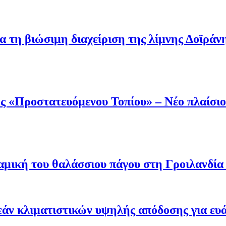
α τη βιώσιμη διαχείριση της λίμνης Δοϊράν
 «Προστατευόμενου Τοπίου» – Νέο πλαίσιο 
μική του θαλάσσιου πάγου στη Γροιλανδία κ
άν κλιματιστικών υψηλής απόδοσης για ευ