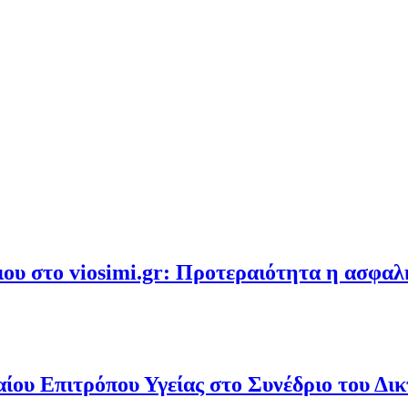
υ στο viosimi.gr: Προτεραιότητα η ασφα
ου Επιτρόπου Υγείας στο Συνέδριο του Δι