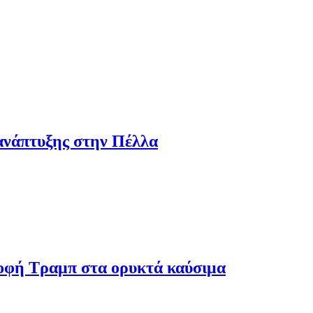
ανάπτυξης στην Πέλλα
ροφή Τραμπ στα ορυκτά καύσιμα