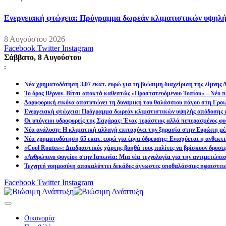
Ενεργειακή φτώχεια: Πρόγραμμα δωρεάν κλιματιστικών υψηλή
8 Αυγούστου 2026
Facebook
Twitter
Instagram
Σάββατο, 8 Αυγούστου
:
Νέα χρηματοδότηση 3,07 εκατ. ευρώ για τη βιώσιμη διαχείριση της λίμνης
Το όρος Βέρνον–Βίτσι αποκτά καθεστώς «Προστατευόμενου Τοπίου» – Νέο πλ
Δορυφορική εικόνα αποτυπώνει τη δυναμική του θαλάσσιου πάγου στη Γροιλ
Ενεργειακή φτώχεια: Πρόγραμμα δωρεάν κλιματιστικών υψηλής απόδοσης γ
Οι υπόγειοι υδροφορείς της Σαχάρας: Ένας τεράστιος αλλά πεπερασμένος φυ
Νέα ανάλυση: Η κλιματική αλλαγή επιταχύνει την ξηρασία στην Ευρώπη μέ
Νέα χρηματοδότηση 65 εκατ. ευρώ για έργα ύδρευσης: Ενισχύεται η ανθεκτ
«Cool Routes»: Διαδραστικός χάρτης βοηθά τους πολίτες να βρίσκουν δροσε
«Ανθρώπινο ψυγείο» στην Ιαπωνία: Μια νέα τεχνολογία για την αντιμετώπι
Τεχνητή νοημοσύνη αποκαλύπτει δεκάδες άγνωστες υποθαλάσσιες ηφαιστει
Facebook
Twitter
Instagram
Οικονομία