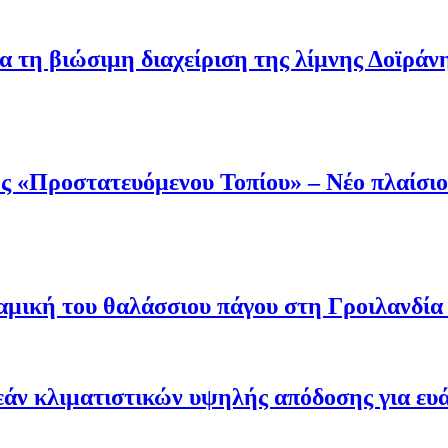
α τη βιώσιμη διαχείριση της λίμνης Δοϊράν
 «Προστατευόμενου Τοπίου» – Νέο πλαίσιο 
μική του θαλάσσιου πάγου στη Γροιλανδία κ
άν κλιματιστικών υψηλής απόδοσης για ευ