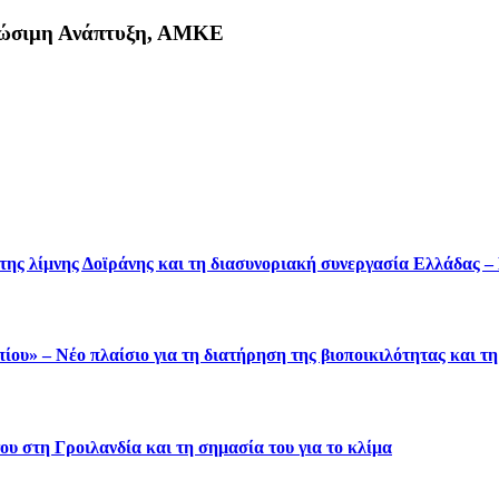
Βιώσιμη Ανάπτυξη, ΑΜΚΕ
κη
 της λίμνης Δοϊράνης και τη διασυνοριακή συνεργασία Ελλάδας 
ου» – Νέο πλαίσιο για τη διατήρηση της βιοποικιλότητας και τ
υ στη Γροιλανδία και τη σημασία του για το κλίμα