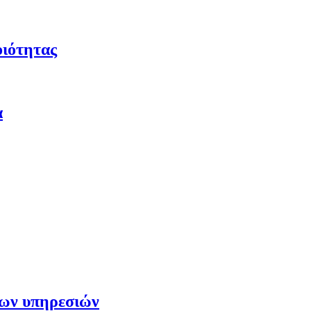
οιότητας
α
των υπηρεσιών