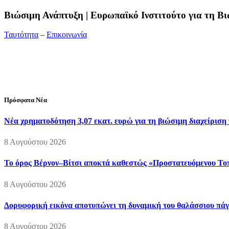
Bιώσιμη Ανάπτυξη | Ευρωπαϊκό Ινστιτούτο για τη 
Ταυτότητα
–
Επικοινωνία
Διεύθυνση:
19ης Μαΐου 52, Τ.Θ. 60256, Θέρμη, 57001 Θεσσαλονί
Τηλέφωνο:
2310210777
Fax:
2310210417
E-mail:
info@viosimi.gr
Πρόσφατα Νέα
Νέα χρηματοδότηση 3,07 εκατ. ευρώ για τη βιώσιμη διαχείριση
8 Αυγούστου 2026
Το όρος Βέρνον–Βίτσι αποκτά καθεστώς «Προστατευόμενου Τοπί
8 Αυγούστου 2026
Δορυφορική εικόνα αποτυπώνει τη δυναμική του θαλάσσιου πάγο
8 Αυγούστου 2026