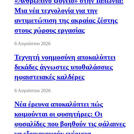
«Ανθρώπινο ψυγείο» στην Ιαπωνία:
Μια νέα τεχνολογία για την
αντιμετώπιση της ακραίας ζέστης
στους χώρους εργασίας
6 Αυγούστου 2026
Τεχνητή νοημοσύνη αποκαλύπτει
δεκάδες άγνωστες υποθαλάσσιες
ηφαιστειακές καλδέρες
6 Αυγούστου 2026
Νέα έρευνα αποκαλύπτει πώς
κοιμούνται οι φυσητήρες: Οι
φυσαλίδες που βοηθούν τις φάλαινες
να εξοικονομούν ενέργεια