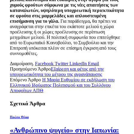
χυμούς φρούτων σύμφωνα με τις νέες απαιτήσεις των
καταναλωτών, υψηλότερη υποχρεωτική περιεκτικότητα
σε φρούτα στις μαρμελάδες και απλουστευμένη
επισήμανση για το γάλα
.
Για παράδειγμα
,
θα πρέπει να
αναγράφεται στην ετικέτα του εκάστοτε μελιού η χώρα
προέλευσης ή οι χώρες προέλευσης σε περίπτωση
μειγμάτων μελιού.
Η πολιτική συμφωνία που επιτεύχθηκε
από το Ευρωπαϊκό Κοινοβούλιο, το Συμβούλιο και την
Επιτροπή υπόκειται πλέον σε επίσημη έγκριση από τους
συννομοθέτες.
Διαμοίραση.
Facebook
Twitter
LinkedIn
Email
Προηγούμενο Άρθρο
Εξαίρεση και φέτος από την
υποχρεωτικότητα του μέτρου της αγρανάπαυσης
Επόμενο Άρθρο
H Μαρία Ευθυμίου σε εκδήλωση του
Ελληνικού Ιδρύματος Πολιτισμού και του Συλλόγου
Αποφοίτων ΑΠΘ
Σχετικά
Άρθρα
Πρώτο Θέμα
«Ανθρώπινο ψυγείο» στην Ιαπωνία: