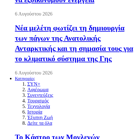
6 Αυγούστου 2026
Νέα μελέτη φωτίζει τη δημιουργία
των πάγων της Ανατολικής
Ανταρκτικής και τη σημασία τους για
το κλιματικό σύστημα της Γης
6 Αυγούστου 2026
Κατηγορίες
ΣΥΝ+
Αφιέρωμα
Συνεντεύξεις
Τουρισμός
Τεχνολογία
Ιστορία
Έξυπνη Ζωή
Δείτε τα όλα
Το Κάστρο των Μογλενών