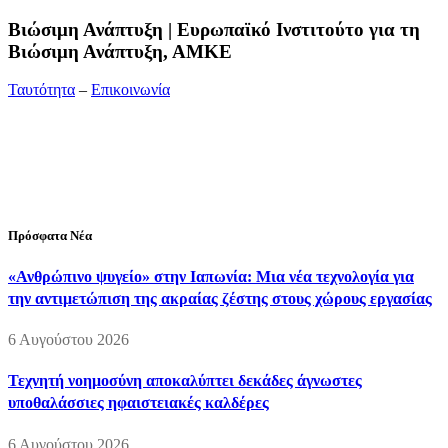
Bιώσιμη Ανάπτυξη | Ευρωπαϊκό Ινστιτούτο για τη
Βιώσιμη Ανάπτυξη, ΑΜΚΕ
Ταυτότητα
–
Επικοινωνία
Διεύθυνση:
19ης Μαΐου 52, Τ.Θ. 60256, Θέρμη, 57001
Θεσσαλονίκη
Τηλέφωνο:
2310210777
Fax:
2310210417
E-mail:
info@viosimi.gr
Πρόσφατα Νέα
«Ανθρώπινο ψυγείο» στην Ιαπωνία: Μια νέα τεχνολογία για
την αντιμετώπιση της ακραίας ζέστης στους χώρους εργασίας
6 Αυγούστου 2026
Τεχνητή νοημοσύνη αποκαλύπτει δεκάδες άγνωστες
υποθαλάσσιες ηφαιστειακές καλδέρες
6 Αυγούστου 2026