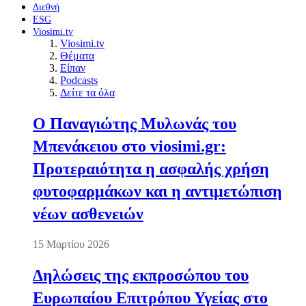
Διεθνή
ESG
Viosimi.tv
Viosimi.tv
Θέματα
Είπαν
Podcasts
Δείτε τα όλα
Ο Παναγιώτης Μυλωνάς του
Μπενάκειου στο viosimi.gr:
Προτεραιότητα η ασφαλής χρήση
φυτοφαρμάκων και η αντιμετώπιση
νέων ασθενειών
15 Μαρτίου 2026
Δηλώσεις της εκπροσώπου του
Ευρωπαίου Επιτρόπου Υγείας στο