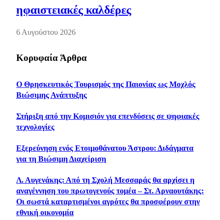
ηφαιστειακές καλδέρες
6 Αυγούστου 2026
Κορυφαία Άρθρα
Ο Θρησκευτικός Τουρισμός της Παιονίας ως Μοχλός
Βιώσιμης Ανάπτυξης
Στήριξη από την Κομισιόν για επενδύσεις σε ψηφιακές
τεχνολογίες
Εξερεύνηση ενός Ετοιμοθάνατου Άστρου: Διδάγματα
για τη Βιώσιμη Διαχείριση
Λ. Αυγενάκης: Από τη Σχολή Μεσσαράς θα αρχίσει η
αναγέννηση του πρωτογενούς τομέα – Στ. Αρναουτάκης:
Οι σωστά καταρτισμένοι αγρότες θα προσφέρουν στην
εθνική οικονομία