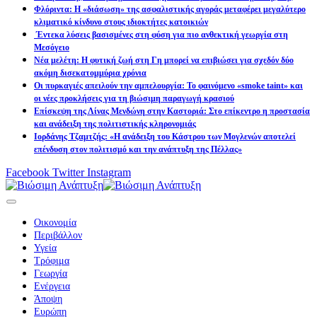
Φλόριντα: Η «διάσωση» της ασφαλιστικής αγοράς μεταφέρει μεγαλύτερο
κλιματικό κίνδυνο στους ιδιοκτήτες κατοικιών
Έντεκα λύσεις βασισμένες στη φύση για πιο ανθεκτική γεωργία στη
Μεσόγειο
Νέα μελέτη: Η φυτική ζωή στη Γη μπορεί να επιβιώσει για σχεδόν δύο
ακόμη δισεκατομμύρια χρόνια
Οι πυρκαγιές απειλούν την αμπελουργία: Το φαινόμενο «smoke taint» και
οι νέες προκλήσεις για τη βιώσιμη παραγωγή κρασιού
Επίσκεψη της Λίνας Μενδώνη στην Καστοριά: Στο επίκεντρο η προστασία
και ανάδειξη της πολιτιστικής κληρονομιάς
Ιορδάνης Τζαμτζής: «Η ανάδειξη του Κάστρου των Μογλενών αποτελεί
επένδυση στον πολιτισμό και την ανάπτυξη της Πέλλας»
Facebook
Twitter
Instagram
Οικονομία
Περιβάλλον
Υγεία
Τρόφιμα
Γεωργία
Ενέργεια
Άποψη
Ευρώπη