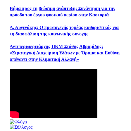
Βήμα προς τη βιώσιμη ανάπτυξη: Συνάντηση για την
πρόοδο του έργου φυσικού αερίου στην Καστοριά
Λ. Αυγενάκης: Ο πρωτογενής τομέας καθοριστικός για
τη διασφάλιση της κοινωνικής συνοχής
Αντιπεριφερειάρχης ΠΚΜ Στάθης Αβραμίδης:
«Στρατηγική Διαχείριση Υδάτων με Όραμα και Ευθύνη
απέναντι στην Κλιματική Αλλαγή»