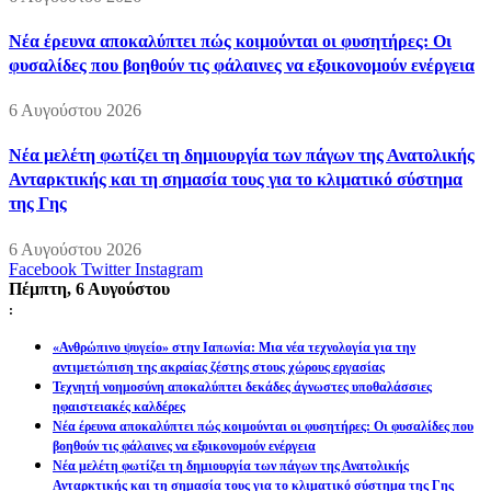
Νέα έρευνα αποκαλύπτει πώς κοιμούνται οι φυσητήρες: Οι
φυσαλίδες που βοηθούν τις φάλαινες να εξοικονομούν ενέργεια
6 Αυγούστου 2026
Νέα μελέτη φωτίζει τη δημιουργία των πάγων της Ανατολικής
Ανταρκτικής και τη σημασία τους για το κλιματικό σύστημα
της Γης
6 Αυγούστου 2026
Facebook
Twitter
Instagram
Πέμπτη, 6 Αυγούστου
:
«Ανθρώπινο ψυγείο» στην Ιαπωνία: Μια νέα τεχνολογία για την
αντιμετώπιση της ακραίας ζέστης στους χώρους εργασίας
Τεχνητή νοημοσύνη αποκαλύπτει δεκάδες άγνωστες υποθαλάσσιες
ηφαιστειακές καλδέρες
Νέα έρευνα αποκαλύπτει πώς κοιμούνται οι φυσητήρες: Οι φυσαλίδες που
βοηθούν τις φάλαινες να εξοικονομούν ενέργεια
Νέα μελέτη φωτίζει τη δημιουργία των πάγων της Ανατολικής
Ανταρκτικής και τη σημασία τους για το κλιματικό σύστημα της Γης