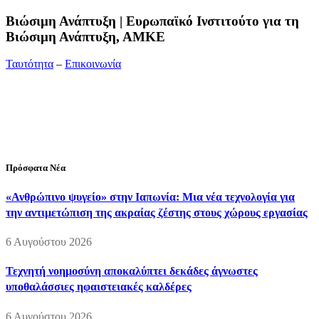
Bιώσιμη Ανάπτυξη | Ευρωπαϊκό Ινστιτούτο για τη
Βιώσιμη Ανάπτυξη, ΑΜΚΕ
Ταυτότητα
–
Επικοινωνία
Διεύθυνση:
19ης Μαΐου 52, Τ.Θ. 60256, Θέρμη, 57001
Θεσσαλονίκη
Τηλέφωνο:
2310210777
Fax:
2310210417
E-mail:
info@viosimi.gr
Πρόσφατα Νέα
«Ανθρώπινο ψυγείο» στην Ιαπωνία: Μια νέα τεχνολογία για
την αντιμετώπιση της ακραίας ζέστης στους χώρους εργασίας
6 Αυγούστου 2026
Τεχνητή νοημοσύνη αποκαλύπτει δεκάδες άγνωστες
υποθαλάσσιες ηφαιστειακές καλδέρες
6 Αυγούστου 2026