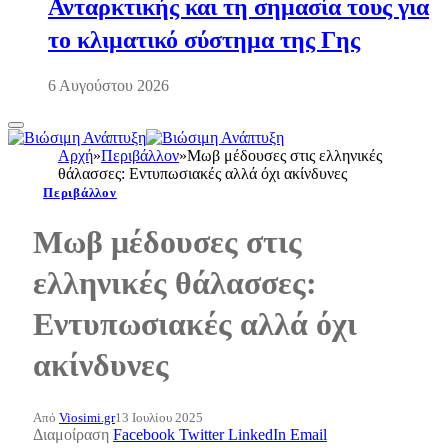
Ανταρκτικής και τη σημασία τους για
το κλιματικό σύστημα της Γης
6 Αυγούστου 2026
Αρχή
»
Περιβάλλον
»
Μωβ μέδουσες στις ελληνικές
θάλασσες: Εντυπωσιακές αλλά όχι ακίνδυνες
Περιβάλλον
Μωβ μέδουσες στις
ελληνικές θάλασσες:
Εντυπωσιακές αλλά όχι
ακίνδυνες
Από
Viosimi.gr
13 Ιουλίου 2025
Διαμοίραση
Facebook
Twitter
LinkedIn
Email