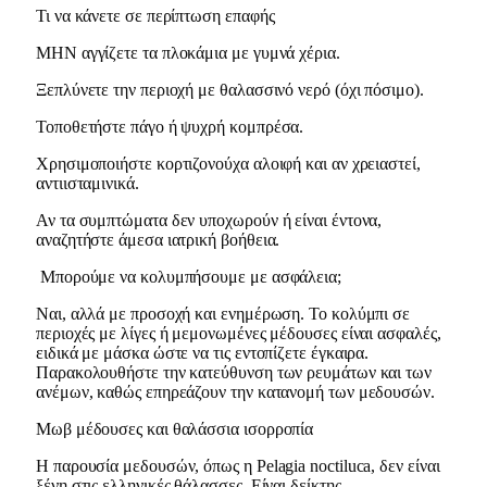
Τι να κάνετε σε περίπτωση επαφής
ΜΗΝ αγγίζετε τα πλοκάμια με γυμνά χέρια.
Ξεπλύνετε την περιοχή με θαλασσινό νερό (όχι πόσιμο).
Τοποθετήστε πάγο ή ψυχρή κομπρέσα.
Χρησιμοποιήστε κορτιζονούχα αλοιφή και αν χρειαστεί,
αντιισταμινικά.
Αν τα συμπτώματα δεν υποχωρούν ή είναι έντονα,
αναζητήστε άμεσα ιατρική βοήθεια.
Μπορούμε να κολυμπήσουμε με ασφάλεια;
Ναι, αλλά με προσοχή και ενημέρωση. Το κολύμπι σε
περιοχές με λίγες ή μεμονωμένες μέδουσες είναι ασφαλές,
ειδικά με μάσκα ώστε να τις εντοπίζετε έγκαιρα.
Παρακολουθήστε την κατεύθυνση των ρευμάτων και των
ανέμων, καθώς επηρεάζουν την κατανομή των μεδουσών.
Μωβ μέδουσες και θαλάσσια ισορροπία
Η παρουσία μεδουσών, όπως η Pelagia noctiluca, δεν είναι
ξένη στις ελληνικές θάλασσες. Είναι δείκτης