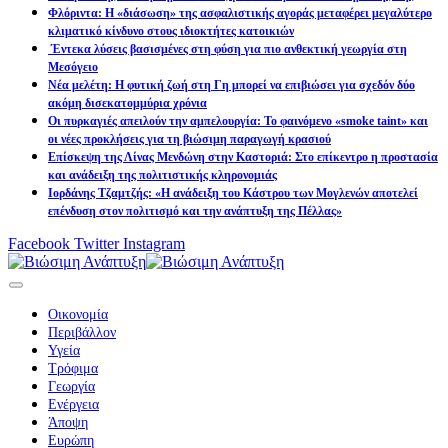
Φλόριντα: Η «διάσωση» της ασφαλιστικής αγοράς μεταφέρει μεγαλύτερο
κλιματικό κίνδυνο στους ιδιοκτήτες κατοικιών
Έντεκα λύσεις βασισμένες στη φύση για πιο ανθεκτική γεωργία στη
Μεσόγειο
Νέα μελέτη: Η φυτική ζωή στη Γη μπορεί να επιβιώσει για σχεδόν δύο
ακόμη δισεκατομμύρια χρόνια
Οι πυρκαγιές απειλούν την αμπελουργία: Το φαινόμενο «smoke taint» και
οι νέες προκλήσεις για τη βιώσιμη παραγωγή κρασιού
Επίσκεψη της Λίνας Μενδώνη στην Καστοριά: Στο επίκεντρο η προστασία
και ανάδειξη της πολιτιστικής κληρονομιάς
Ιορδάνης Τζαμτζής: «Η ανάδειξη του Κάστρου των Μογλενών αποτελεί
επένδυση στον πολιτισμό και την ανάπτυξη της Πέλλας»
Facebook
Twitter
Instagram
Οικονομία
Περιβάλλον
Υγεία
Τρόφιμα
Γεωργία
Ενέργεια
Άποψη
Ευρώπη