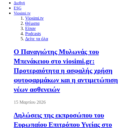
Διεθνή
ESG
Viosimi.tv
Viosimi.tv
Θέματα
Είπαν
Podcasts
Δείτε τα όλα
Ο Παναγιώτης Μυλωνάς του
Μπενάκειου στο viosimi.gr:
Προτεραιότητα η ασφαλής χρήση
φυτοφαρμάκων και η αντιμετώπιση
νέων ασθενειών
15 Μαρτίου 2026
Δηλώσεις της εκπροσώπου του
Ευρωπαίου Επιτρόπου Υγείας στο