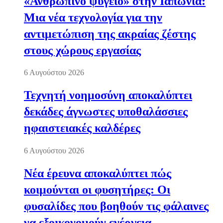
«Ανθρώπινο ψυγείο» στην Ιαπωνία:
Μια νέα τεχνολογία για την
αντιμετώπιση της ακραίας ζέστης
στους χώρους εργασίας
6 Αυγούστου 2026
Τεχνητή νοημοσύνη αποκαλύπτει
δεκάδες άγνωστες υποθαλάσσιες
ηφαιστειακές καλδέρες
6 Αυγούστου 2026
Νέα έρευνα αποκαλύπτει πώς
κοιμούνται οι φυσητήρες: Οι
φυσαλίδες που βοηθούν τις φάλαινες
να εξοικονομούν ενέργεια