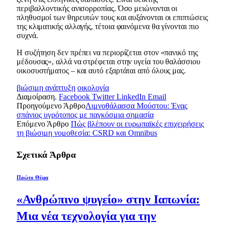
περιβαλλοντικής ανισορροπίας. Όσο μειώνονται οι
πληθυσμοί των θηρευτών τους και αυξάνονται οι επιπτώσεις
της κλιματικής αλλαγής, τέτοια φαινόμενα θα γίνονται πιο
συχνά.
Η συζήτηση δεν πρέπει να περιορίζεται στον «πανικό της
μέδουσας», αλλά να στρέφεται στην υγεία του θαλάσσιου
οικοσυστήματος – και αυτό εξαρτάται από όλους μας.
βιώσιμη ανάπτυξη
οικολογία
Διαμοίραση.
Facebook
Twitter
LinkedIn
Email
Προηγούμενο Άρθρο
Λιμνοθάλασσα Μούστου: Ένας
σπάνιος υγρότοπος με παγκόσμια σημασία
Επόμενο Άρθρο
Πώς βλέπουν οι ευρωπαϊκές επιχειρήσεις
τη βιώσιμη νομοθεσία: CSRD και Omnibus
Σχετικά
Άρθρα
Πρώτο Θέμα
«Ανθρώπινο ψυγείο» στην Ιαπωνία:
Μια νέα τεχνολογία για την