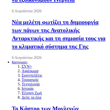
6 Αυγούστου 2026
Νέα μελέτη φωτίζει τη δημιουργία
των πάγων της Ανατολικής
Ανταρκτικής και τη σημασία τους για
το κλιματικό σύστημα της Γης
6 Αυγούστου 2026
Κατηγορίες
ΣΥΝ+
Αφιέρωμα
Συνεντεύξεις
Τουρισμός
Τεχνολογία
Ιστορία
Έξυπνη Ζωή
Δείτε τα όλα
Το Κάστρο των Μογλενών