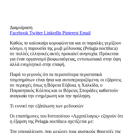
Διαμοίραση
Facebook
Twitter
LinkedIn
Pinterest
Email
Καθώς το καλοκαίρι κορυφώνεται και οι παραλίες γεμίζουν
κόσμο, η παρουσία της μωβ μέδουσας (Pelagia noctiluca)
σε πολλές ελληνικές ακτές προκαλεί ανησυχία. Πρόκειται
για έναν οργανισμό βιοφωταύγειας, εντυπωσιακό στην όψη
αλλά ενοχλητικό στην επαφή.
Παρά το γεγονός ότι τα περισσότερα περιστατικά
τσιμπημάτων είναι ήπια και αυτοπεριοριζόμενα, οι εξάρσεις
σε περιοχές όπως η Βόρεια Εύβοια, η Χαλκίδα, ο
Παγασητικός Κόλπος και οι Βόρειες Σποράδες καθιστούν
αναγκαία την ενημέρωση και την πρόληψη.
Τι ευνοεί την εξάπλωση των μεδουσών
Οι επιστήμονες του Ινστιτούτου «Αρχιπέλαγος» εξηγούν ότι
η έξαρση της Pelagia noctiluca σχετίζεται με:
Την υπεραλίευση, που μειώνει τους φυσικούς θηρευτές της