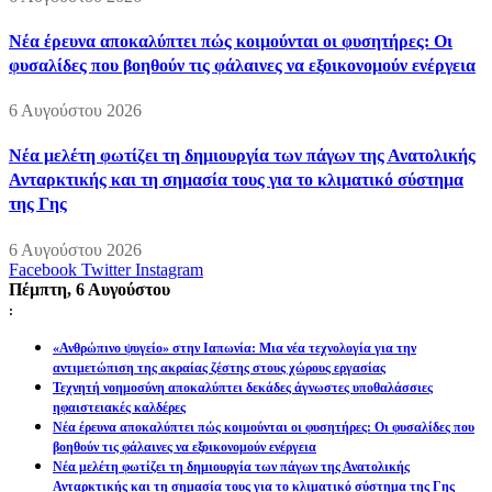
Νέα έρευνα αποκαλύπτει πώς κοιμούνται οι φυσητήρες: Οι
φυσαλίδες που βοηθούν τις φάλαινες να εξοικονομούν ενέργεια
6 Αυγούστου 2026
Νέα μελέτη φωτίζει τη δημιουργία των πάγων της Ανατολικής
Ανταρκτικής και τη σημασία τους για το κλιματικό σύστημα
της Γης
6 Αυγούστου 2026
Facebook
Twitter
Instagram
Πέμπτη, 6 Αυγούστου
:
«Ανθρώπινο ψυγείο» στην Ιαπωνία: Μια νέα τεχνολογία για την
αντιμετώπιση της ακραίας ζέστης στους χώρους εργασίας
Τεχνητή νοημοσύνη αποκαλύπτει δεκάδες άγνωστες υποθαλάσσιες
ηφαιστειακές καλδέρες
Νέα έρευνα αποκαλύπτει πώς κοιμούνται οι φυσητήρες: Οι φυσαλίδες που
βοηθούν τις φάλαινες να εξοικονομούν ενέργεια
Νέα μελέτη φωτίζει τη δημιουργία των πάγων της Ανατολικής
Ανταρκτικής και τη σημασία τους για το κλιματικό σύστημα της Γης