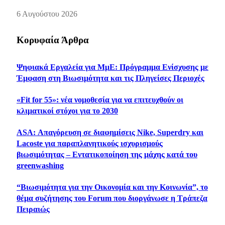
6 Αυγούστου 2026
Κορυφαία Άρθρα
Ψηφιακά Εργαλεία για ΜμΕ: Πρόγραμμα Ενίσχυσης με
Έμφαση στη Βιωσιμότητα και τις Πληγείσες Περιοχές
«Fit for 55»: νέα νομοθεσία για να επιτευχθούν οι
κλιματικοί στόχοι για το 2030
ASA: Απαγόρευση σε διαφημίσεις Nike, Superdry και
Lacoste για παραπλανητικούς ισχυρισμούς
βιωσιμότητας – Εντατικοποίηση της μάχης κατά του
greenwashing
“Βιωσιμότητα για την Οικονομία και την Κοινωνία”, το
θέμα συζήτησης του Forum που διοργάνωσε η Τράπεζα
Πειραιώς