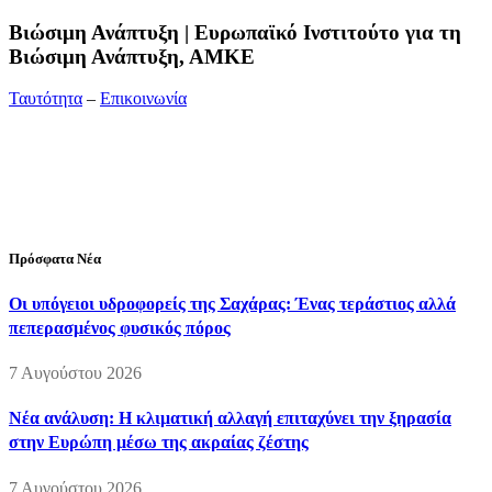
Bιώσιμη Ανάπτυξη | Ευρωπαϊκό Ινστιτούτο για τη
Βιώσιμη Ανάπτυξη, ΑΜΚΕ
Ταυτότητα
–
Επικοινωνία
Διεύθυνση:
19ης Μαΐου 52, Τ.Θ. 60256, Θέρμη, 57001
Θεσσαλονίκη
Τηλέφωνο:
2310210777
Fax:
2310210417
E-mail:
info@viosimi.gr
Πρόσφατα Νέα
Οι υπόγειοι υδροφορείς της Σαχάρας: Ένας τεράστιος αλλά
πεπερασμένος φυσικός πόρος
7 Αυγούστου 2026
Νέα ανάλυση: Η κλιματική αλλαγή επιταχύνει την ξηρασία
στην Ευρώπη μέσω της ακραίας ζέστης
7 Αυγούστου 2026