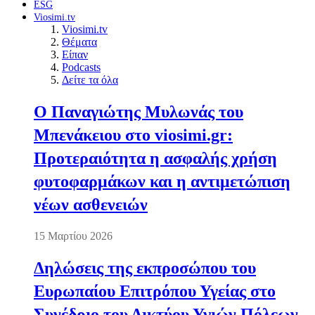
ESG
Viosimi.tv
Viosimi.tv
Θέματα
Είπαν
Podcasts
Δείτε τα όλα
Ο Παναγιώτης Μυλωνάς του
Μπενάκειου στο viosimi.gr:
Προτεραιότητα η ασφαλής χρήση
φυτοφαρμάκων και η αντιμετώπιση
νέων ασθενειών
15 Μαρτίου 2026
Δηλώσεις της εκπροσώπου του
Ευρωπαίου Επιτρόπου Υγείας στο
Συνέδριο του Δικτύου Υγιών Πόλεων