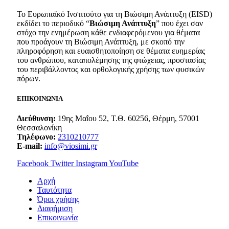
Το Ευρωπαϊκό Ινστιτούτο για τη Βιώσιμη Ανάπτυξη (EISD)
εκδίδει το περιοδικό “
Βιώσιμη Ανάπτυξη
” που έχει σαν
στόχο την ενημέρωση κάθε ενδιαφερόμενου για θέματα
που προάγουν τη Βιώσιμη Ανάπτυξη, με σκοπό την
πληροφόρηση και ευαισθητοποίηση σε θέματα ευημερίας
του ανθρώπου, καταπολέμησης της φτώχειας, προστασίας
του περιβάλλοντος και ορθολογικής χρήσης των φυσικών
πόρων.
ΕΠΙΚΟΙΝΩΝΙΑ
Διεύθυνση:
19ης Μαΐου 52, Τ.Θ. 60256, Θέρμη, 57001
Θεσσαλονίκη
Τηλέφωνο:
2310210777
E-mail:
info@viosimi.gr
Facebook
Twitter
Instagram
YouTube
Aρχή
Ταυτότητα
Όροι χρήσης
Διαφήμιση
Επικοινωνία