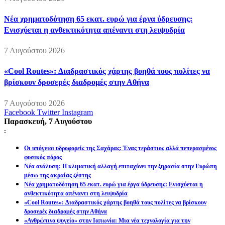
Νέα χρηματοδότηση 65 εκατ. ευρώ για έργα ύδρευσης:
Ενισχύεται η ανθεκτικότητα απέναντι στη λειψυδρία
7 Αυγούστου 2026
«Cool Routes»: Διαδραστικός χάρτης βοηθά τους πολίτες να
βρίσκουν δροσερές διαδρομές στην Αθήνα
7 Αυγούστου 2026
Facebook
Twitter
Instagram
Παρασκευή, 7 Αυγούστου
:
Οι υπόγειοι υδροφορείς της Σαχάρας: Ένας τεράστιος αλλά πεπερασμένος
φυσικός πόρος
Νέα ανάλυση: Η κλιματική αλλαγή επιταχύνει την ξηρασία στην Ευρώπη
μέσω της ακραίας ζέστης
Νέα χρηματοδότηση 65 εκατ. ευρώ για έργα ύδρευσης: Ενισχύεται η
ανθεκτικότητα απέναντι στη λειψυδρία
«Cool Routes»: Διαδραστικός χάρτης βοηθά τους πολίτες να βρίσκουν
δροσερές διαδρομές στην Αθήνα
«Ανθρώπινο ψυγείο» στην Ιαπωνία: Μια νέα τεχνολογία για την