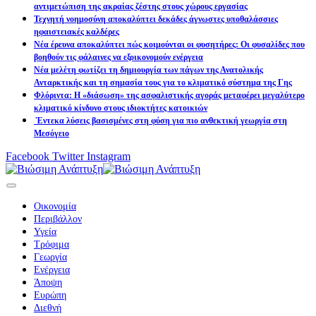
αντιμετώπιση της ακραίας ζέστης στους χώρους εργασίας
Τεχνητή νοημοσύνη αποκαλύπτει δεκάδες άγνωστες υποθαλάσσιες
ηφαιστειακές καλδέρες
Νέα έρευνα αποκαλύπτει πώς κοιμούνται οι φυσητήρες: Οι φυσαλίδες που
βοηθούν τις φάλαινες να εξοικονομούν ενέργεια
Νέα μελέτη φωτίζει τη δημιουργία των πάγων της Ανατολικής
Ανταρκτικής και τη σημασία τους για το κλιματικό σύστημα της Γης
Φλόριντα: Η «διάσωση» της ασφαλιστικής αγοράς μεταφέρει μεγαλύτερο
κλιματικό κίνδυνο στους ιδιοκτήτες κατοικιών
Έντεκα λύσεις βασισμένες στη φύση για πιο ανθεκτική γεωργία στη
Μεσόγειο
Facebook
Twitter
Instagram
Οικονομία
Περιβάλλον
Υγεία
Τρόφιμα
Γεωργία
Ενέργεια
Άποψη
Ευρώπη
Διεθνή