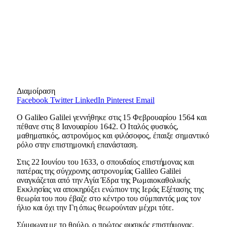
Διαμοίραση
Facebook
Twitter
LinkedIn
Pinterest
Email
Ο Galileo Galilei γεννήθηκε στις 15 Φεβρουαρίου 1564 και
πέθανε στις 8 Ιανουαρίου 1642. Ο Ιταλός φυσικός,
μαθηματικός, αστρονόμος και φιλόσοφος, έπαιξε σημαντικό
ρόλο στην επιστημονική επανάσταση.
Στις 22 Ιουνίου του 1633, ο σπουδαίος επιστήμονας και
πατέρας της σύγχρονης αστρονομίας Galileo Galilei
αναγκάζεται από την Αγία Έδρα της Ρωμαιοκαθολικής
Εκκλησίας να αποκηρύξει ενώπιον της Ιεράς Εξέτασης της
θεωρία του που έβαζε στο κέντρο του σύμπαντός μας τον
ήλιο και όχι την Γη όπως θεωρούνταν μέχρι τότε.
Σύμφωνα με το θρύλο, ο πρώτος φυσικός επιστήμονας,