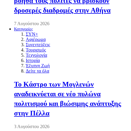
βοηθά τους πολίτες να βρίσκουν
δροσερές διαδρομές στην Αθήνα
7 Αυγούστου 2026
Κατηγορίες
ΣΥΝ+
Αφιέρωμα
Συνεντεύξεις
Τουρισμός
Τεχνολογία
Ιστορία
Έξυπνη Ζωή
Δείτε τα όλα
Το Κάστρο των Μογλενών
αναδεικνύεται σε νέο πυλώνα
πολιτισμού και βιώσιμης ανάπτυξης
στην Πέλλα
3 Αυγούστου 2026