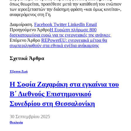
όπως θεωρείται, προσέθεσε μετά την κατάθεσή του ενώπιον
των ιεροεξεταστών την διάσημη φράση «και όμως κινείται»,
αναφερόμενος στη Γη.
Διαμοίραση.
Facebook
Twitter
LinkedIn
Email
Προηγούμενο Άρθρο
Η Ευρώπη πλήρωσε 800
δισεκατομμύρια ευρώ για τις ενεργειακές της ανάγκες
Επόμενο Άρθρο
REPowerEU: ενεργειακά μέτρα θα
συμπεριληφθούν στα εθνικά σχέδια ανάκαμψης
Σχετικά
Άρθρα
Έξυπνη Ζωή
Η Σοφία Ζαχαράκη στα εγκαίνια του
Β΄ Διεθνούς Επιστημονικού
Συνεδρίου στη Θεσσαλονίκη
30 Σεπτεμβρίου 2025
Θεολογία