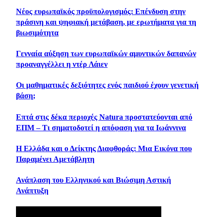
Νέος ευρωπαϊκός προϋπολογισμός: Επένδυση στην
πράσινη και ψηφιακή μετάβαση, με ερωτήματα για τη
βιωσιμότητα
Γενναία αύξηση των ευρωπαϊκών αμυντικών δαπανών
προαναγγέλλει η ντέρ Λάιεν
Οι μαθηματικές δεξιότητες ενός παιδιού έχουν γενετική
βάση;
Επτά στις δέκα περιοχές Natura προστατεύονται από
ΕΠΜ – Τι σηματοδοτεί η απόφαση για τα Ιωάννινα
Η Ελλάδα και ο Δείκτης Διαφθοράς: Μια Εικόνα που
Παραμένει Αμετάβλητη
Ανάπλαση του Ελληνικού και Βιώσιμη Αστική
Ανάπτυξη