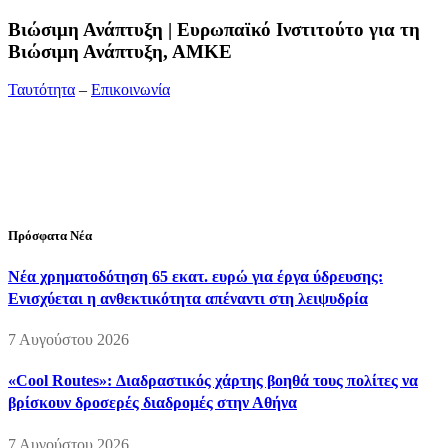
Bιώσιμη Ανάπτυξη | Ευρωπαϊκό Ινστιτούτο για τη
Βιώσιμη Ανάπτυξη, ΑΜΚΕ
Ταυτότητα
–
Επικοινωνία
Διεύθυνση:
19ης Μαΐου 52, Τ.Θ. 60256, Θέρμη, 57001
Θεσσαλονίκη
Τηλέφωνο:
2310210777
Fax:
2310210417
E-mail:
info@viosimi.gr
Πρόσφατα Νέα
Νέα χρηματοδότηση 65 εκατ. ευρώ για έργα ύδρευσης:
Ενισχύεται η ανθεκτικότητα απέναντι στη λειψυδρία
7 Αυγούστου 2026
«Cool Routes»: Διαδραστικός χάρτης βοηθά τους πολίτες να
βρίσκουν δροσερές διαδρομές στην Αθήνα
7 Αυγούστου 2026