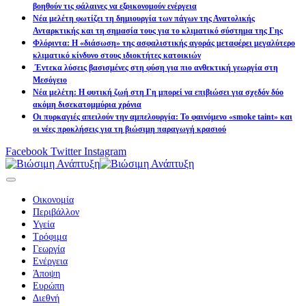
βοηθούν τις φάλαινες να εξοικονομούν ενέργεια
Νέα μελέτη φωτίζει τη δημιουργία των πάγων της Ανατολικής
Ανταρκτικής και τη σημασία τους για το κλιματικό σύστημα της Γης
Φλόριντα: Η «διάσωση» της ασφαλιστικής αγοράς μεταφέρει μεγαλύτερο
κλιματικό κίνδυνο στους ιδιοκτήτες κατοικιών
Έντεκα λύσεις βασισμένες στη φύση για πιο ανθεκτική γεωργία στη
Μεσόγειο
Νέα μελέτη: Η φυτική ζωή στη Γη μπορεί να επιβιώσει για σχεδόν δύο
ακόμη δισεκατομμύρια χρόνια
Οι πυρκαγιές απειλούν την αμπελουργία: Το φαινόμενο «smoke taint» και
οι νέες προκλήσεις για τη βιώσιμη παραγωγή κρασιού
Facebook
Twitter
Instagram
Οικονομία
Περιβάλλον
Υγεία
Τρόφιμα
Γεωργία
Ενέργεια
Άποψη
Ευρώπη
Διεθνή