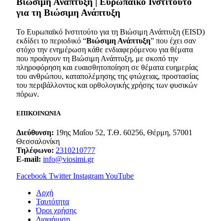
Bιώσιμη Ανάπτυξη | Ευρωπαϊκό Ινστιτούτο
για τη Βιώσιμη Ανάπτυξη
Το Ευρωπαϊκό Ινστιτούτο για τη Βιώσιμη Ανάπτυξη (EISD)
εκδίδει το περιοδικό “
Βιώσιμη Ανάπτυξη
” που έχει σαν
στόχο την ενημέρωση κάθε ενδιαφερόμενου για θέματα
που προάγουν τη Βιώσιμη Ανάπτυξη, με σκοπό την
πληροφόρηση και ευαισθητοποίηση σε θέματα ευημερίας
του ανθρώπου, καταπολέμησης της φτώχειας, προστασίας
του περιβάλλοντος και ορθολογικής χρήσης των φυσικών
πόρων.
ΕΠΙΚΟΙΝΩΝΙΑ
Διεύθυνση:
19ης Μαΐου 52, Τ.Θ. 60256, Θέρμη, 57001
Θεσσαλονίκη
Τηλέφωνο:
2310210777
E-mail:
info@viosimi.gr
Facebook
Twitter
Instagram
YouTube
Aρχή
Ταυτότητα
Όροι χρήσης
Διαφήμιση