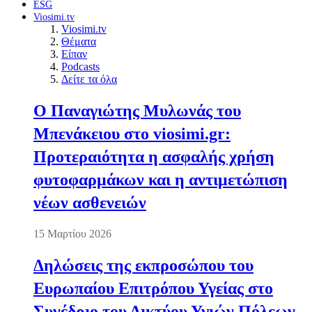
ESG
Viosimi.tv
Viosimi.tv
Θέματα
Είπαν
Podcasts
Δείτε τα όλα
Ο Παναγιώτης Μυλωνάς του
Μπενάκειου στο viosimi.gr:
Προτεραιότητα η ασφαλής χρήση
φυτοφαρμάκων και η αντιμετώπιση
νέων ασθενειών
15 Μαρτίου 2026
Δηλώσεις της εκπροσώπου του
Ευρωπαίου Επιτρόπου Υγείας στο
Συνέδριο του Δικτύου Υγιών Πόλεων