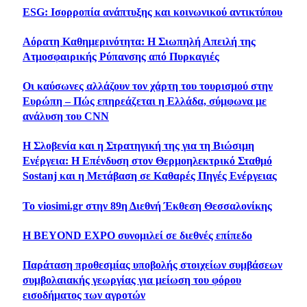
ESG: Ισορροπία ανάπτυξης και κοινωνικού αντικτύπου
Αόρατη Καθημερινότητα: Η Σιωπηλή Απειλή της
Ατμοσφαιρικής Ρύπανσης από Πυρκαγιές
Οι καύσωνες αλλάζουν τον χάρτη του τουρισμού στην
Ευρώπη – Πώς επηρεάζεται η Ελλάδα, σύμφωνα με
ανάλυση του CNN
Η Σλοβενία ​​και η Στρατηγική της για τη Βιώσιμη
Ενέργεια: Η Επένδυση στον Θερμοηλεκτρικό Σταθμό
Sostanj και η Μετάβαση σε Καθαρές Πηγές Ενέργειας
Το viosimi.gr στην 89η Διεθνή Έκθεση Θεσσαλονίκης
Η BEYOND EXPO συνομιλεί σε διεθνές επίπεδο
Παράταση προθεσμίας υποβολής στοιχείων συμβάσεων
συμβολαιακής γεωργίας για μείωση του φόρου
εισοδήματος των αγροτών