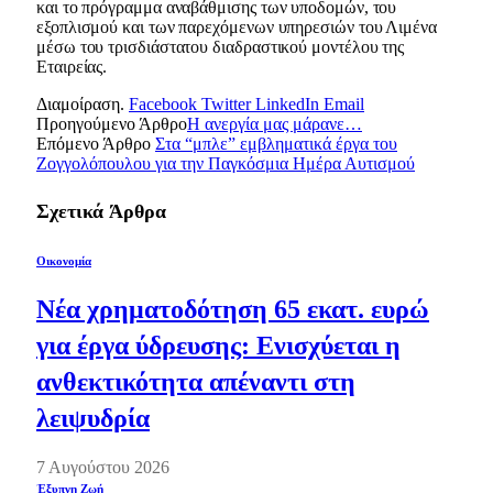
και το πρόγραμμα αναβάθμισης των υποδομών, του
εξοπλισμού και των παρεχόμενων υπηρεσιών του Λιμένα
μέσω του τρισδιάστατου διαδραστικού μοντέλου της
Εταιρείας.
Διαμοίραση.
Facebook
Twitter
LinkedIn
Email
Προηγούμενο Άρθρο
Η ανεργία μας μάρανε…
Επόμενο Άρθρο
Στα “μπλε” εμβληματικά έργα του
Ζογγολόπουλου για την Παγκόσμια Ημέρα Αυτισμού
Σχετικά
Άρθρα
Οικονομία
Νέα χρηματοδότηση 65 εκατ. ευρώ
για έργα ύδρευσης: Ενισχύεται η
ανθεκτικότητα απέναντι στη
λειψυδρία
7 Αυγούστου 2026
Έξυπνη Ζωή