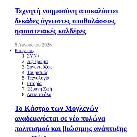
Τεχνητή νοημοσύνη αποκαλύπτει
δεκάδες άγνωστες υποθαλάσσιες
ηφαιστειακές καλδέρες
6 Αυγούστου 2026
Κατηγορίες
ΣΥΝ+
Αφιέρωμα
Συνεντεύξεις
Τουρισμός
Τεχνολογία
Ιστορία
Έξυπνη Ζωή
Δείτε τα όλα
Το Κάστρο των Μογλενών
αναδεικνύεται σε νέο πυλώνα
πολιτισμού και βιώσιμης ανάπτυξης