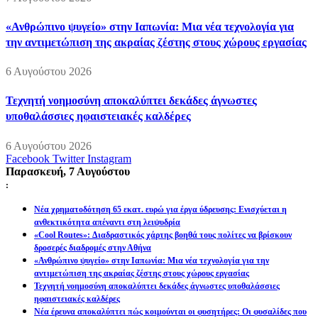
«Ανθρώπινο ψυγείο» στην Ιαπωνία: Μια νέα τεχνολογία για
την αντιμετώπιση της ακραίας ζέστης στους χώρους εργασίας
6 Αυγούστου 2026
Τεχνητή νοημοσύνη αποκαλύπτει δεκάδες άγνωστες
υποθαλάσσιες ηφαιστειακές καλδέρες
6 Αυγούστου 2026
Facebook
Twitter
Instagram
Παρασκευή, 7 Αυγούστου
:
Νέα χρηματοδότηση 65 εκατ. ευρώ για έργα ύδρευσης: Ενισχύεται η
ανθεκτικότητα απέναντι στη λειψυδρία
«Cool Routes»: Διαδραστικός χάρτης βοηθά τους πολίτες να βρίσκουν
δροσερές διαδρομές στην Αθήνα
«Ανθρώπινο ψυγείο» στην Ιαπωνία: Μια νέα τεχνολογία για την
αντιμετώπιση της ακραίας ζέστης στους χώρους εργασίας
Τεχνητή νοημοσύνη αποκαλύπτει δεκάδες άγνωστες υποθαλάσσιες
ηφαιστειακές καλδέρες
Νέα έρευνα αποκαλύπτει πώς κοιμούνται οι φυσητήρες: Οι φυσαλίδες που