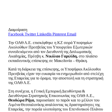
Διαμοίραση
Facebook
Twitter
LinkedIn
Pinterest
Email
Την ΟΛΘ Α.Ε. επισκέφθηκε η ΚΖ σειρά Υποψηφίων
Ακολούθων Πρεσβείας του Υπουργείου Εξωτερικών
συνοδευόμενοι από τον Διευθυντή της Διπλωματικής
Ακαδημίας, Πρέσβη κ.
Νικόλαο Γαριλίδη,
στο πλαίσιο
εκπαιδευτικής επίσκεψης σε Μακεδονία – Θράκη.
Κατά τη διάρκεια της επίσκεψης, οι Υποψήφιοι Ακόλουθοι
Πρεσβείας είχαν την ευκαιρία να ενημερωθούν από στελέχη
της Εταιρείας για το όραμα, την αποστολή και τη στρατηγική
της ΟΛΘ Α.Ε.
Στη συνέχεια, η Γενική Εμπορική Διευθύντρια &
Διευθύντρια Στρατηγικής Επικοινωνίας της ΟΛΘ Α.Ε.,
Θεοδώρα Ρήγα,
παρουσίασε το παρόν και το μέλλον του
Λιμένα Θεσσαλονίκης αναλύοντας τις δραστηριότητες της
Εταιρείας, την πορεία υλοποίησης του Επενδυτικού Πλάνου