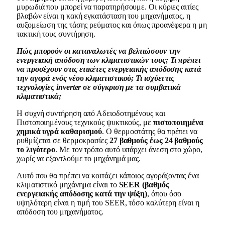
μυρωδιά που μπορεί να παρατηρήσουμε. Οι κύριες αιτίες
βλαβών είναι η κακή εγκατάσταση του μηχανήματος, η
αυξομείωση της τάσης ρεύματος και όπως προανέφερα η μη
τακτική τους συντήρηση.
Πώς μπορούν οι καταναλωτές να βελτιώσουν την
ενεργειακή απόδοση των κλιματιστικών τους; Τι πρέπει
να προσέχουν στις ετικέτες ενεργειακής απόδοσης κατά
την αγορά ενός νέου κλιματιστικού; Τι ισχύει τις
τεχνολογίες inverter σε σύγκριση με τα συμβατικά
κλιματιστικά;
Η συχνή συντήρηση από Αδειοδοτημένους και
Πιστοποιημένους τεχνικούς ψυκτικούς, με
πιστοποιημένα
χημικά υγρά καθαρισμού
. Ο θερμοστάτης θα πρέπει να
ρυθμίζεται σε θερμοκρασίες
27 βαθμούς έως 24 βαθμούς
το λιγότερο
. Με τον τρόπο αυτό υπάρχει άνεση στο χώρο,
χωρίς να εξαντλούμε το μηχάνημά μας.
Αυτό που θα πρέπει να κοιτάζει κάποιος αγοράζοντας ένα
κλιματιστικό μηχάνημα είναι το
SEER (βαθμός
ενεργειακής απόδοσης κατά την ψύξη)
, όπου όσο
υψηλότερη είναι η τιμή του SEER, τόσο καλύτερη είναι η
απόδοση του μηχανήματος.