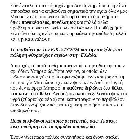
Εάν ένα κλιματιστικό μηχάνημα δεν συντηρείται μπορεί να
επηρεάσει και να επιβαρύνει σημαντικά την υγεία όλων μας.
Μπορεί να δημιουργήσει διάφορα αρνητικά αισθήματα
όπως
πονοκέφαλος, πονόλαιμος
και πολλά άλλα
προβλήματα για την υγεία των ανθρώπων. Η ορθή χρήση
βελτιώνει όπως ανέφερα και παραπάνω την απόδοση, αλλά
και την κατανάλωση.
Τι συμβαίνει με τον Ε.Κ. 573/2024 και την ανεξέλεγκτη
πώληση φθοριούχων αερίων στην Ελλάδα;
Δυστυχώς σ’ αυτό το θέμα συναντούμε την αδιαφορία των
αρμόδιων Υπηρεσιών/Υπουργείων, οι οποίοι δεν
ενδιαφέρονται γι’ αυτό που φωνάζουμε εδώ και χρόνια, τη
δημιουργία Μητρώου τεχνικών ψυκτικών. Από τη στιγμή
που δεν υπάρχει Μητρώο,
ο καθένας δηλώνει ό,τι θέλει
και κάνει ό,τι θέλει
. Αγοράζουν όλοι ανεξέλεγκτα ψυκτικά
υγρά (φθοριούχα αέρια) που καταστρέφουν το περιβάλλον,
όταν δεν γνωρίζουν πώς να τα χρησιμοποιήσουν και να τα
αποθηκεύσουν.
Ποιοι οι κίνδυνοι και ποιες οι ενέργειές σας; Υπάρχει
κινητοποίηση από τα αρμόδια υπουργεία;
Έχουν γίνει πάρα πολλές συναντήσεις και έχουν σταλεί