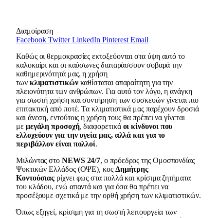
Διαμοίραση
Facebook
Twitter
LinkedIn
Pinterest
Email
Καθώς οι θερμοκρασίες εκτοξεύονται στα ύψη αυτό το
καλοκαίρι και οι καύσωνες διαταράσσουν σοβαρά την
καθημερινότητά μας, η χρήση
των
κλιματιστικών
καθίσταται απαραίτητη για την
πλειονότητα των ανθρώπων. Για αυτό τον λόγο, η ανάγκη
για σωστή χρήση και συντήρηση των συσκευών γίνεται πιο
επιτακτική από ποτέ. Τα κλιματιστικά μας παρέχουν δροσιά
και άνεση, εντούτοις η χρήση τους θα πρέπει να γίνεται
με
μεγάλη προσοχή
, διαφορετικά
οι κίνδυνοι που
ελλοχεύουν για την υγεία μας, αλλά και για το
περιβάλλον είναι πολλοί
.
Μιλώντας στο
NEWS 24/7
, ο πρόεδρος της Ομοσπονδίας
Ψυκτικών Ελλάδος (ΟΨΕ), κος
Δημήτρης
Κοντούσιας
ρίχνει φως στα πολλά και κρίσιμα ζητήματα
του κλάδου, ενώ απαντά και για όσα θα πρέπει να
προσέξουμε σχετικά με την ορθή χρήση των κλιματιστικών.
Όπως εξηγεί, κρίσιμη για τη σωστή λειτουργεία των