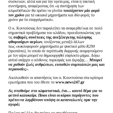
συσκευών, αλλά και για την υγεία μας, είναι η τακτική
συντήρηση, αναφέροντας ότι
«η συντήρηση των
κλιματιστικών θα πρέπει να γίνεται
τουλάχιστον μία φορά
τον χρόνο
για τα οικιακά μηχανήματα και δύο φορές το
χρόνο για τα επαγγελματικά».
Ο κ. Κοντούσιας δεν παραλείπει να αναφερθεί και σε πολύ
σημαντικά προβλήματα του κλάδου, προειδοποιώντας για
τις
σοβαρές συνέπειες της ανεξέλεγκτης πώλησης
φθοριούχων αερίων
, τονίζοντας μεταξύ άλλων
πως
«κυκλοφορούν μηχανήματα με ψυκτικό μέσο R290
(προπάνιο), το οποίο σε περίπτωση διαρροής αναμιγνυόμενο
με τον αέρα μπορεί να δημιουργηθεί εύφλεκτο μίγμα. Λόγω
αυτού υπάρχει ο κίνδυνος πυρκαγιάς και έκρηξης…
Μπορεί
να χαθούν ζωές ανθρώπων, ευπαθών συμπολιτών μας και
περιουσίες
».
Ακολουθούν οι απαντήσεις του κ. Κουντούσια στα κρίσιμα
ερωτήματα που του έθεσε το
www.news247.gr
Ας σταθούμε στα κλιματιστικά, ένα… καυτό θέμα για το
φετινό καλοκαίρι. Ποιοι είναι οι κύριοι παράγοντες που
πρέπει να λαμβάνουν υπόψη οι καταναλωτές πριν την
αγορά;
Πρώτα απ’ όλα, θα πρέπει να απευθύνονται