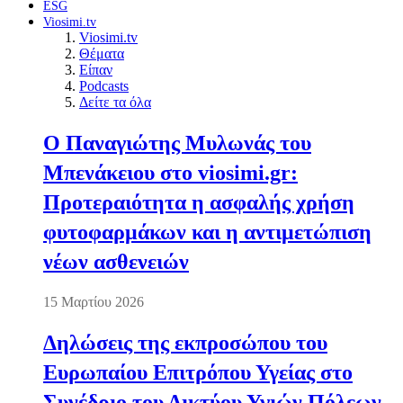
ESG
Viosimi.tv
Viosimi.tv
Θέματα
Είπαν
Podcasts
Δείτε τα όλα
Ο Παναγιώτης Μυλωνάς του
Μπενάκειου στο viosimi.gr:
Προτεραιότητα η ασφαλής χρήση
φυτοφαρμάκων και η αντιμετώπιση
νέων ασθενειών
15 Μαρτίου 2026
Δηλώσεις της εκπροσώπου του
Ευρωπαίου Επιτρόπου Υγείας στο
Συνέδριο του Δικτύου Υγιών Πόλεων