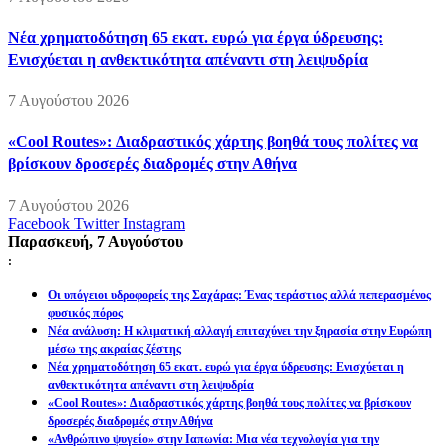
Νέα χρηματοδότηση 65 εκατ. ευρώ για έργα ύδρευσης:
Ενισχύεται η ανθεκτικότητα απέναντι στη λειψυδρία
7 Αυγούστου 2026
«Cool Routes»: Διαδραστικός χάρτης βοηθά τους πολίτες να
βρίσκουν δροσερές διαδρομές στην Αθήνα
7 Αυγούστου 2026
Facebook
Twitter
Instagram
Παρασκευή, 7 Αυγούστου
:
Οι υπόγειοι υδροφορείς της Σαχάρας: Ένας τεράστιος αλλά πεπερασμένος
φυσικός πόρος
Νέα ανάλυση: Η κλιματική αλλαγή επιταχύνει την ξηρασία στην Ευρώπη
μέσω της ακραίας ζέστης
Νέα χρηματοδότηση 65 εκατ. ευρώ για έργα ύδρευσης: Ενισχύεται η
ανθεκτικότητα απέναντι στη λειψυδρία
«Cool Routes»: Διαδραστικός χάρτης βοηθά τους πολίτες να βρίσκουν
δροσερές διαδρομές στην Αθήνα
«Ανθρώπινο ψυγείο» στην Ιαπωνία: Μια νέα τεχνολογία για την