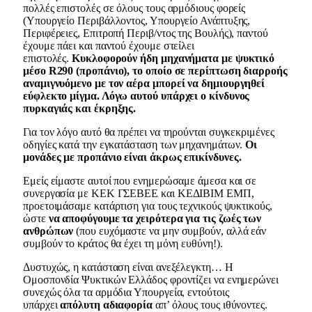
πολλές επιστολές σε όλους τους αρμόδιους φορείς
(Υπουργείο Περιβάλλοντος, Υπουργείο Ανάπτυξης,
Περιφέρειες, Επιτροπή Περιβ/ντος της Βουλής), παντού
έχουμε πάει και παντού έχουμε στείλει
επιστολές.
Κυκλοφορούν ήδη μηχανήματα με ψυκτικό
μέσο R290 (προπάνιο), το οποίο σε περίπτωση διαρροής
αναμιγνυόμενο με τον αέρα μπορεί να δημιουργηθεί
εύφλεκτο μίγμα. Λόγω αυτού υπάρχει ο κίνδυνος
πυρκαγιάς και έκρηξης.
Για τον λόγο αυτό θα πρέπει να τηρούνται συγκεκριμένες
οδηγίες κατά την εγκατάσταση των μηχανημάτων.
Οι
μονάδες με προπάνιο είναι άκρως επικίνδυνες.
Εμείς είμαστε αυτοί που ενημερώσαμε άμεσα και σε
συνεργασία με ΚΕΚ ΓΣΕΒΕΕ και ΚΕΔΙΒΙΜ ΕΜΠ,
προετοιμάσαμε κατάρτιση για τους τεχνικούς ψυκτικούς,
ώστε
να αποφύγουμε τα χειρότερα για τις ζωές των
ανθρώπων
(που ευχόμαστε να μην συμβούν, αλλά εάν
συμβούν το κράτος θα έχει τη μόνη ευθύνη!).
Δυστυχώς, η κατάσταση είναι ανεξέλεγκτη… Η
Ομοσπονδία Ψυκτικών Ελλάδος φροντίζει να ενημερώνει
συνεχώς όλα τα αρμόδια Υπουργεία, εντούτοις
υπάρχει
απόλυτη αδιαφορία
απ’ όλους τους ιθύνοντες.