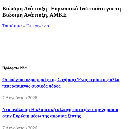
Bιώσιμη Ανάπτυξη | Ευρωπαϊκό Ινστιτούτο για τη
Βιώσιμη Ανάπτυξη, ΑΜΚΕ
Ταυτότητα
–
Επικοινωνία
Διεύθυνση:
19ης Μαΐου 52, Τ.Θ. 60256, Θέρμη, 57001
Θεσσαλονίκη
Τηλέφωνο:
2310210777
Fax:
2310210417
E-mail:
info@viosimi.gr
Πρόσφατα Νέα
Οι υπόγειοι υδροφορείς της Σαχάρας: Ένας τεράστιος αλλά
πεπερασμένος φυσικός πόρος
7 Αυγούστου 2026
Νέα ανάλυση: Η κλιματική αλλαγή επιταχύνει την ξηρασία
στην Ευρώπη μέσω της ακραίας ζέστης
7 Αυγούστου 2026