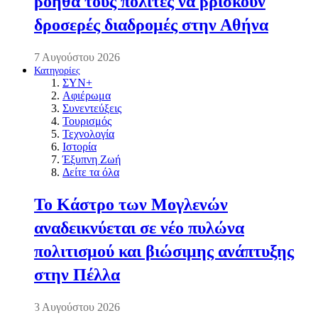
βοηθά τους πολίτες να βρίσκουν
δροσερές διαδρομές στην Αθήνα
7 Αυγούστου 2026
Κατηγορίες
ΣΥΝ+
Αφιέρωμα
Συνεντεύξεις
Τουρισμός
Τεχνολογία
Ιστορία
Έξυπνη Ζωή
Δείτε τα όλα
Το Κάστρο των Μογλενών
αναδεικνύεται σε νέο πυλώνα
πολιτισμού και βιώσιμης ανάπτυξης
στην Πέλλα
3 Αυγούστου 2026