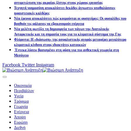
αντιμετώπιση της ακραίας ζέστης στους χώρους εργασίας
Τεχνητή νοημοσύνη αποκαλύπτει δεκάδες άγνωστες υποθαλάσσιες
ηφαιστειακές καλδέρες
Νέα έρευνα αποκαλύπτει πώς κοιμούνται οι φυσητήρες: Οι φυσαλίδες που
βοηθούν τις φάλαινες να εξοικονομούν ενέργεια
Νέα μελέτη φωτίζει τη δημιουργία των πάγων της Ανατολικής
Ανταρκτικής και τη σημασία τους για το κλιματικό σύστημα της Γης
Φλόριντα: Η «διάσωση» της ασφαλιστικής αγοράς μεταφέρει μεγαλύτερο
κλιματικό κίνδυνο στους ιδιοκτήτες κατοικιών
Έντεκα λύσεις βασισμένες στη φύση για πιο ανθεκτική γεωργία στη
Μεσόγειο
Facebook
Twitter
Instagram
Οικονομία
Περιβάλλον
Υγεία
Τρόφιμα
Γεωργία
Ενέργεια
Άποψη
Ευρώπη
Διεθνή