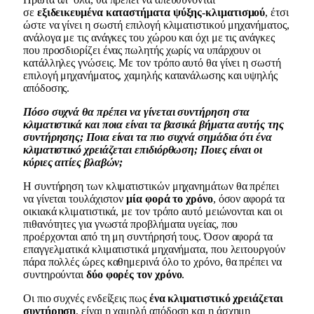
σε
εξιδεικευμένα καταστήματα ψύξης-κλιματισμού
, έτσι
ώστε να γίνει η σωστή επιλογή κλιματιστικού μηχανήματος,
ανάλογα με τις ανάγκες του χώρου και όχι με τις ανάγκες
που προσδιορίζει ένας πωλητής χωρίς να υπάρχουν οι
κατάλληλες γνώσεις. Με τον τρόπο αυτό θα γίνει η σωστή
επιλογή μηχανήματος, χαμηλής κατανάλωσης και υψηλής
απόδοσης.
Πόσο συχνά θα πρέπει να γίνεται συντήρηση στα
κλιματιστικά και ποια είναι τα βασικά βήματα αυτής της
συντήρησης; Ποια είναι τα πιο συχνά σημάδια ότι ένα
κλιματιστικό χρειάζεται επιδιόρθωση; Ποιες είναι οι
κύριες αιτίες βλαβών;
Η συντήρηση των κλιματιστικών μηχανημάτων θα πρέπει
να γίνεται τουλάχιστον
μία φορά το χρόνο
, όσον αφορά τα
οικιακά κλιματιστικά, με τον τρόπο αυτό μειώνονται και οι
πιθανότητες για γνωστά προβλήματα υγείας, που
προέρχονται από τη μη συντήρησή τους. Όσον αφορά τα
επαγγελματικά κλιματιστικά μηχανήματα, που λειτουργούν
πάρα πολλές ώρες καθημερινά όλο το χρόνο, θα πρέπει να
συντηρούνται
δύο φορές τον χρόνο
.
Οι πιο συχνές ενδείξεις πως
ένα κλιματιστικό χρειάζεται
συντήρηση
, είναι η χαμηλή απόδοση και η άσχημη